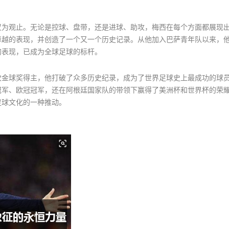
叹为观止。无论是控球、盘带，还是进球、助攻，梅西在每个方面都展现
卓越的表现，并创造了一个又一个历史记录。从他加入巴萨青年队以来，
的表现，已成为全球足球的标杆。
次金球奖得主，他打破了众多历史纪录，成为了世界足球史上最成功的球
冠军、欧冠冠军，还在阿根廷国家队的带领下赢得了美洲杯和世界杯的荣
足球文化的一种推动。