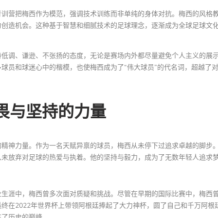
青训营把梅西作为模范，强调技术训练而非单纯的身体对抗。梅西的风格
力创造机会。这种基于智慧和细腻技术的足球理念，逐渐成为全球足球文
持低调、谦逊、不张扬的态度，无论是赛场内外都尽量避免个人主义的展
球员和球迷心中的楷模，也使梅西成为了“伟大球员”的代名词，超越了
畏与坚持的力量
的精神力量。作为一名天赋异禀的球员，梅西从未停下过追求卓越的脚步
从未放弃对足球的热爱与执着。他的坚持与毅力，成为了无数年轻人追求
业生涯中，梅西曾多次面对质疑和挑战。尽管在早期的国际比赛中，梅西
终在2022年世界杯上带领阿根廷捧起了大力神杯，圆了自己和千万阿根
在了历史的巅峰。