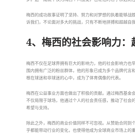
梅西的成功故事证明了坚持、努力和对梦想的执着能够战
诉我们，不论面对多大的挑战，只有不断地拼搏和超越自
4、梅西的社会影响力：
梅西不仅在足球界拥有巨大的影响力，他的社会影响力也
围内拥有广泛的粉丝群体，他的形象已成为多个品牌代言
根在球迷和非球迷的心中，成为了体育偶像的代表。
梅西在公益事业方面也做出了积极的贡献。通过梅西基金
不仅局限于球场，他通过个人的社会责任感，推动了社会
希望与支持。
除此之外，梅西的商业价值同样不可忽视。从赞助合同到
乎都能带动行业的变化，也使得他成为全球商业市场上的