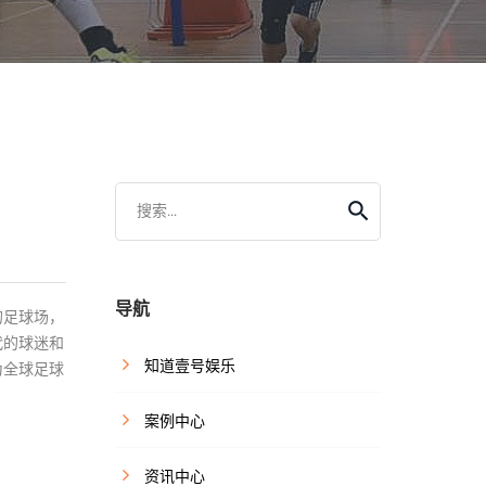
搜索...
导航
的足球场，
代的球迷和
知道壹号娱乐
为全球足球
案例中心
资讯中心