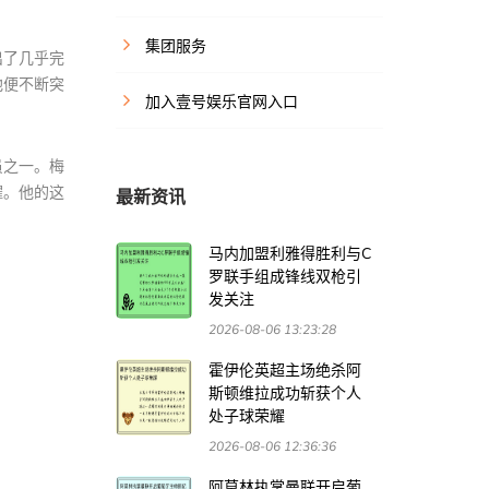
集团服务
出了几乎完
他便不断突
加入壹号娱乐官网入口
员之一。梅
耀。他的这
最新资讯
马内加盟利雅得胜利与C
罗联手组成锋线双枪引
发关注
2026-08-06 13:23:28
霍伊伦英超主场绝杀阿
斯顿维拉成功斩获个人
处子球荣耀
2026-08-06 12:36:36
阿莫林执掌曼联开启葡