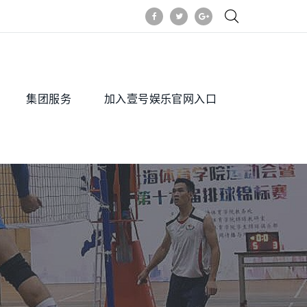
集团服务
加入壹号娱乐官网入口