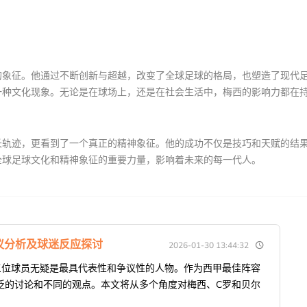
的象征。他通过不断创新与超越，改变了全球足球的格局，也塑造了现代
一种文化现象。无论是在球场上，还是在社会生活中，梅西的影响力都在
长轨迹，更看到了一个真正的精神象征。他的成功不仅是技巧和天赋的结
全球足球文化和精神象征的重要力量，影响着未来的每一代人。
议分析及球迷反应探讨
2026-01-30 13:44:32
三位球员无疑是最具代表性和争议性的人物。作为西甲最佳阵容
泛的讨论和不同的观点。本文将从多个角度对梅西、C罗和贝尔