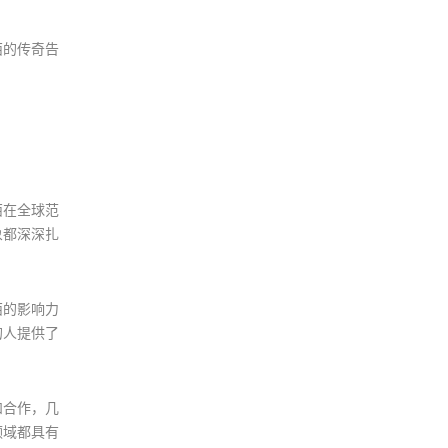
西的传奇告
西在全球范
象都深深扎
西的影响力
的人提供了
和合作，几
领域都具有