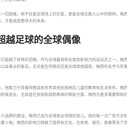
胜一切困难。他不仅是足球场上的巨星，更是全球无数人心中的榜样。梅
我，才能成就更伟大的未来。
超越足球的全球偶像
早已超越了体育的范畴。作为全球最具知名度和影响力的运动员之一，梅
和公益事业的象征。无论是在阿根廷还是全球其他国家，梅西的名字与形
会，他致力于改善阿根廷和世界其他贫困地区儿童的教育和生活条件。梅
的积极变化，尤其是在贫困和弱势群体的帮助方面，梅西为更多需要帮助
个人品牌的建设，梅西已成为全球商业领域的宠儿。他的每一次广告代言
重要人物。梅西的影响力跨越了国界和文化，在体育、娱乐、慈善等多个