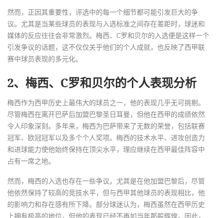
然而，正因其重要性，评选中的每一个细节都可能引发巨大的争
议。尤其是当某些球员的表现与入选标准之间存在差距时，球迷和
媒体的反应往往会非常激烈。梅西、C罗和贝尔的入选便是这样一个
引发争议的话题，这不仅仅关乎他们的个人成就，也反映了西甲联
赛中球员表现的多元化。
2、梅西、C罗和贝尔的个人表现分析
梅西作为西甲历史上最伟大的球员之一，他的表现几乎无可挑剔。
尽管梅西在离开巴萨后加盟巴黎圣日耳曼，但他在西甲的成绩依然
令人印象深刻。多年来，梅西为巴萨带来了无数的荣誉，包括联赛
冠军、欧冠冠军以及多个个人奖项。梅西的技术水平、进攻创造力
和进球能力使他始终保持在顶尖水平，理应继续在西甲最佳阵容中
占有一席之地。
然而，梅西的入选也存在一些争议。尤其是在他加盟巴黎后，尽管
他依然保持了较高的竞技水平，但与西甲其他球员的表现相比，他
的影响力和存在感有所下降。部分球迷认为，梅西虽然在西甲历史
上拥有极高的地位，但他的表现已经不再如当年那般辉煌。因此，