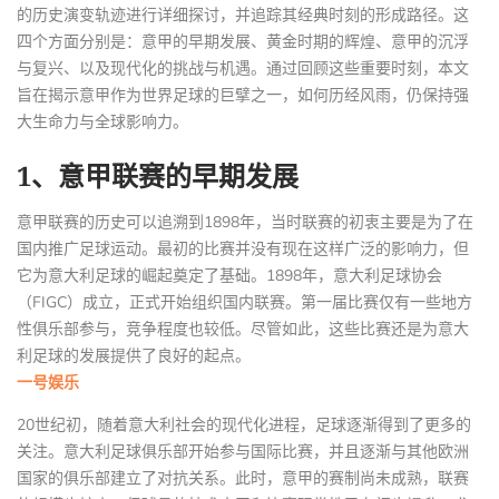
的历史演变轨迹进行详细探讨，并追踪其经典时刻的形成路径。这
四个方面分别是：意甲的早期发展、黄金时期的辉煌、意甲的沉浮
与复兴、以及现代化的挑战与机遇。通过回顾这些重要时刻，本文
旨在揭示意甲作为世界足球的巨擘之一，如何历经风雨，仍保持强
大生命力与全球影响力。
1、意甲联赛的早期发展
意甲联赛的历史可以追溯到1898年，当时联赛的初衷主要是为了在
国内推广足球运动。最初的比赛并没有现在这样广泛的影响力，但
它为意大利足球的崛起奠定了基础。1898年，意大利足球协会
（FIGC）成立，正式开始组织国内联赛。第一届比赛仅有一些地方
性俱乐部参与，竞争程度也较低。尽管如此，这些比赛还是为意大
利足球的发展提供了良好的起点。
一号娱乐
20世纪初，随着意大利社会的现代化进程，足球逐渐得到了更多的
关注。意大利足球俱乐部开始参与国际比赛，并且逐渐与其他欧洲
国家的俱乐部建立了对抗关系。此时，意甲的赛制尚未成熟，联赛