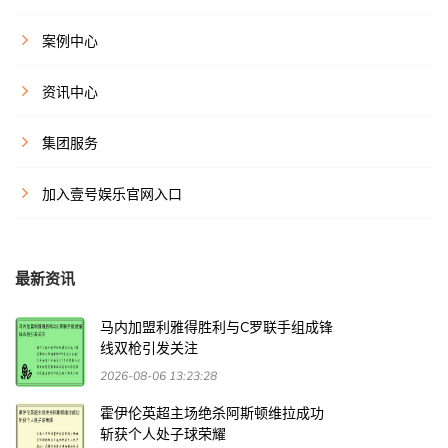
案例中心
资讯中心
集团服务
加入壹号娱乐官网入口
最新资讯
马内加盟利雅得胜利与C罗联手组成锋
线双枪引发关注
2026-08-06 13:23:28
霍伊伦英超主场绝杀阿斯顿维拉成功
斩获个人处子球荣耀