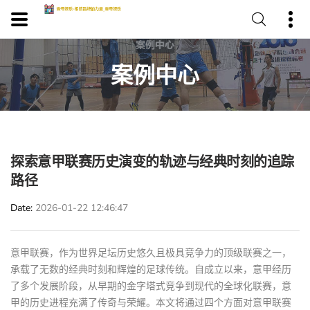
案例中心
探索意甲联赛历史演变的轨迹与经典时刻的追踪
路径
Date
2026-01-22 12:46:47
意甲联赛，作为世界足坛历史悠久且极具竞争力的顶级联赛之一，
承载了无数的经典时刻和辉煌的足球传统。自成立以来，意甲经历
了多个发展阶段，从早期的金字塔式竞争到现代的全球化联赛，意
甲的历史进程充满了传奇与荣耀。本文将通过四个方面对意甲联赛