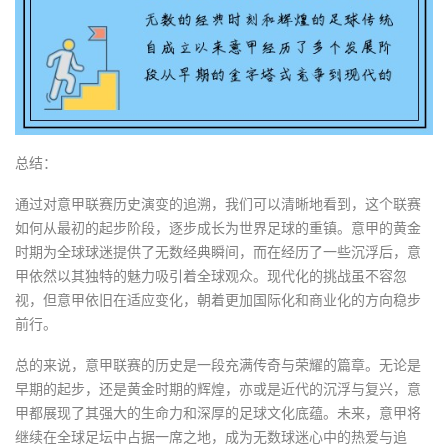
总结：
通过对意甲联赛历史演变的追溯，我们可以清晰地看到，这个联赛
如何从最初的起步阶段，逐步成长为世界足球的重镇。意甲的黄金
时期为全球球迷提供了无数经典瞬间，而在经历了一些沉浮后，意
甲依然以其独特的魅力吸引着全球观众。现代化的挑战虽不容忽
视，但意甲依旧在适应变化，朝着更加国际化和商业化的方向稳步
前行。
总的来说，意甲联赛的历史是一段充满传奇与荣耀的篇章。无论是
早期的起步，还是黄金时期的辉煌，亦或是近代的沉浮与复兴，意
甲都展现了其强大的生命力和深厚的足球文化底蕴。未来，意甲将
继续在全球足坛中占据一席之地，成为无数球迷心中的热爱与追