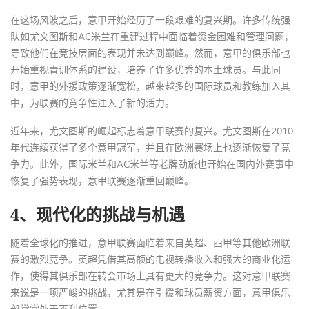
在这场风波之后，意甲开始经历了一段艰难的复兴期。许多传统强
队如尤文图斯和AC米兰在重建过程中面临着资金困难和管理问题，
导致他们在竞技层面的表现并未达到巅峰。然而，意甲的俱乐部也
开始重视青训体系的建设，培养了许多优秀的本土球员。与此同
时，意甲的外援政策逐渐宽松，越来越多的国际球员和教练加入其
中，为联赛的竞争性注入了新的活力。
近年来，尤文图斯的崛起标志着意甲联赛的复兴。尤文图斯在2010
年代连续获得了多个意甲冠军，并且在欧洲赛场上也逐渐恢复了竞
争力。此外，国际米兰和AC米兰等老牌劲旅也开始在国内外赛事中
恢复了强势表现，意甲联赛逐渐重回巅峰。
4、现代化的挑战与机遇
随着全球化的推进，意甲联赛面临着来自英超、西甲等其他欧洲联
赛的激烈竞争。英超凭借其高额的电视转播收入和强大的商业化运
作，使得其俱乐部在转会市场上具有更大的竞争力。这对意甲联赛
来说是一项严峻的挑战，尤其是在引援和球员薪资方面，意甲俱乐