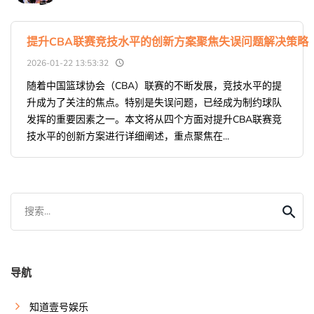
提升CBA联赛竞技水平的创新方案聚焦失误问题解决策略
2026-01-22 13:53:32
随着中国篮球协会（CBA）联赛的不断发展，竞技水平的提
升成为了关注的焦点。特别是失误问题，已经成为制约球队
发挥的重要因素之一。本文将从四个方面对提升CBA联赛竞
技水平的创新方案进行详细阐述，重点聚焦在...
搜索...
导航
知道壹号娱乐