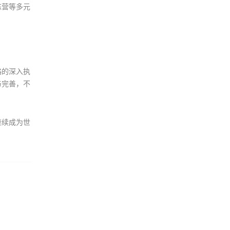
练营等多元
略的深入执
与完善，不
继续成为世