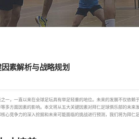
键因素解析与战略规划
量之一，一直以来在全球足坛具有举足轻重的地位。未来的发展不仅依赖
作等多方面因素的影响。本文将从五大关键因素对拜仁足球俱乐部的未来
部核心竞争力的深入挖掘和未来可能面临的挑战进行预测，我们将为拜仁