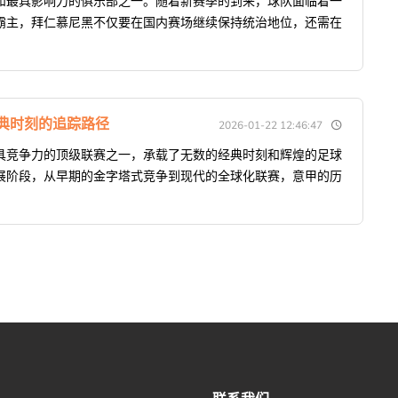
和最具影响力的俱乐部之一。随着新赛季的到来，球队面临着一
霸主，拜仁慕尼黑不仅要在国内赛场继续保持统治地位，还需在
典时刻的追踪路径
2026-01-22 12:46:47
具竞争力的顶级联赛之一，承载了无数的经典时刻和辉煌的足球
展阶段，从早期的金字塔式竞争到现代的全球化联赛，意甲的历