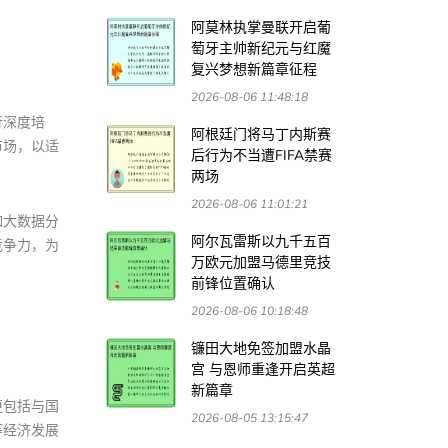
阿莫林执掌曼联开启葡
萄牙主帅新纪元与红魔
复兴梦想新篇章征程
2026-08-06 11:48:18
行深度培
阿根廷门将马丁内斯赛
市场，以适
后行为不当遭FIFA禁赛
两场
2026-08-06 11:01:21
如大数据分
阿尔瓦雷斯以九千五百
竞争力，为
万欧元加盟马德里竞技
前锋位置确认
2026-08-06 10:18:48
镰田大地免签加盟水晶
宫 与恩师重逢开启英超
新篇章
更包括与国
2026-08-05 13:15:47
等经济发展