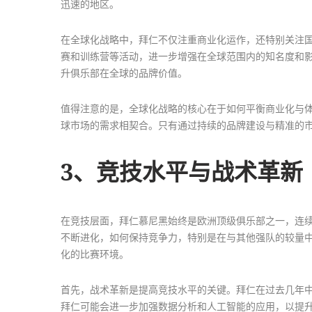
迅速的地区。
在全球化战略中，拜仁不仅注重商业化运作，还特别关注
赛和训练营等活动，进一步增强在全球范围内的知名度和
升俱乐部在全球的品牌价值。
值得注意的是，全球化战略的核心在于如何平衡商业化与
球市场的需求相契合。只有通过持续的品牌建设与精准的
3、竞技水平与战术革新
在竞技层面，拜仁慕尼黑始终是欧洲顶级俱乐部之一，连
不断进化，如何保持竞争力，特别是在与其他强队的较量
化的比赛环境。
首先，战术革新是提高竞技水平的关键。拜仁在过去几年
拜仁可能会进一步加强数据分析和人工智能的应用，以提