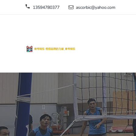
13594780377
ascorbic@yahoo.com