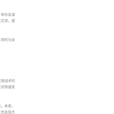
，举办友谊
丝交流，提
，同时与全
足球战术的
应对快速变
求。未来，
仁也会加大