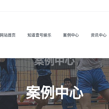
网站首页
知道壹号娱乐
案例中心
资讯中心
案例中心