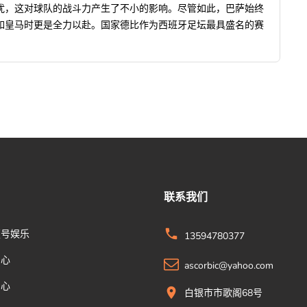
扰，这对球队的战斗力产生了不小的影响。尽管如此，巴萨始终
如皇马时更是全力以赴。国家德比作为西班牙足坛最具盛名的赛
联系我们
壹号娱乐
13594780377
中心
ascorbic@yahoo.com
中心
白银市市歌阁68号