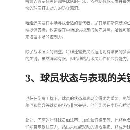
哈维的首要任务是调整球队的打法，依靠现有球员发挥最
快的球员打击对方的防守漏洞。
哈维还需要在中场寻找合适的替代者，尤其是布斯克茨的
端提供支持，也需要在中场提供稳定的防守屏障。哈维可
来增强中场的控制力。
除了战术层面的调整，哈维还需要灵活运用现有球员的多
的关键。虽然阵容有限，但哈维的战术灵活性和应变能力
3、球员状态与表现的关
巴萨在伤病困扰下，球员的状态和表现变得尤为重要。尽
尔巴和德容等球员的状态非常关键，他们能否在中场和后
此外，巴萨的年轻球员如法蒂、加维和佩德里等，也将肩
们能否承受住压力，站出来扛起球队的进攻重担，将成为