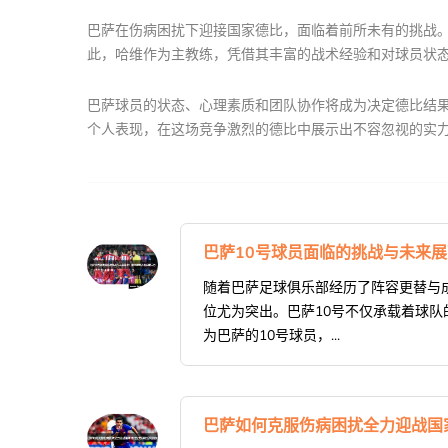
巴萨在伤病困扰下迎接国家德比，面临着前所未有的挑战
此，哈维作为主教练，凭借其丰富的战术经验和对球员状
巴萨球员的状态、心理素质和团队协作将成为决定德比结
个人表现，在这场竞争激烈的德比中展示出不容忽视的实
巴萨10号球员面临的挑战与未来
随着巴萨足球俱乐部经历了阵容更替与
位尤为突出。巴萨10号不仅承载着球
为巴萨的10号球员，...
巴萨如何克服伤病困扰全力迎战国