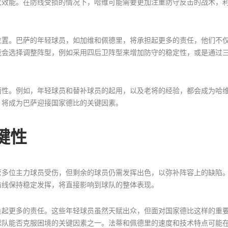
大效能。在防线受损的情况下，哈维可能需要更加注重防守反击的战术，
位置。巴萨的年轻球员，如加维和佩德里，将承担起更多的责任，他们不
能会选择调整阵型，例如采用四后卫阵型来增加防守的稳定性，或是通过
面性。例如，年轻球员和替补球员的起用，以及老将的经验，都会成为哈
，将成为巴萨迎接国家德比的关键因素。
键性
管多位主力球员受伤，但剩余的球员仍需发挥出色，以弥补阵容上的缺陷
防线保持稳定发挥，将直接影响到球队的整体表现。
负起更多的责任。这些年轻球员虽然天赋出众，但面对国家德比这样的重
球队能否克服困境的关键因素之一。法蒂和佩德里的速度和技术特点可能