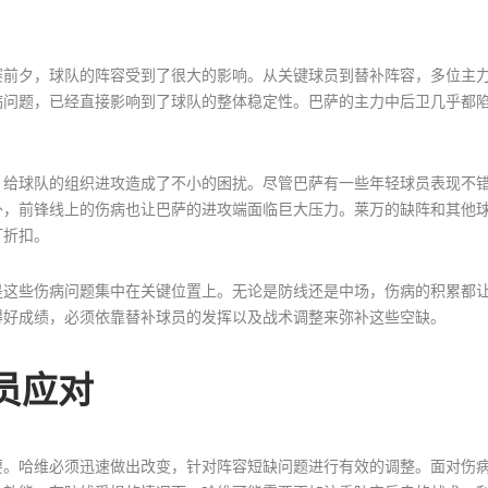
赛前夕，球队的阵容受到了很大的影响。从关键球员到替补阵容，多位主
病问题，已经直接影响到了球队的整体稳定性。巴萨的主力中后卫几乎都
，给球队的组织进攻造成了不小的困扰。尽管巴萨有一些年轻球员表现不
外，前锋线上的伤病也让巴萨的进攻端面临巨大压力。莱万的缺阵和其他
打折扣。
是这些伤病问题集中在关键位置上。无论是防线还是中场，伤病的积累都
得好成绩，必须依靠替补球员的发挥以及战术调整来弥补这些空缺。
员应对
要。哈维必须迅速做出改变，针对阵容短缺问题进行有效的调整。面对伤