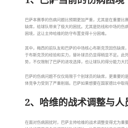
巴萨本赛季的伤病问题比预期更加严重，尤其是在重要比
缺席，给球队带来了极大的困扰。尤其是防线和中场的伤
困境，这让主帅哈维的防守布置变得十分困难。
其中，梅西的前队友和巴萨的中场核心布斯克茨因伤缺席
于布斯克茨的经验和实力，替补球员仍显得稍显不足。此
势，不仅限制了巴萨的进攻选择，也让球队的得分能力大
巴萨的伤病问题不仅仅局限于个别球员的缺席，更重要的
体竞争力受到了严重削弱。巴萨如果想要在国家德比中取
2、哈维的战术调整与人
在面对伤病困扰时，巴萨主帅哈维的战术调整变得尤为重