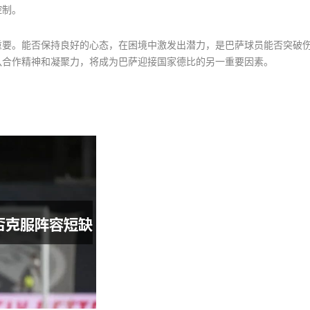
控制。
重要。能否保持良好的心态，在困境中激发出潜力，是巴萨球员能否突破
队合作精神和凝聚力，将成为巴萨迎接国家德比的另一重要因素。