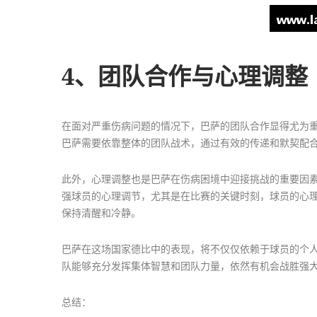
4、团队合作与心理调整
在面对严重伤病问题的情况下，巴萨的团队合作显得尤为
巴萨需要依靠整体的团队战术，通过有效的传递和默契配
此外，心理调整也是巴萨在伤病困境中迎接挑战的重要因
强球员的心理调节，尤其是在比赛的关键时刻，球员的心
保持清醒和冷静。
巴萨在这场国家德比中的表现，将不仅仅依赖于球员的个
队能够充分发挥集体智慧和团队力量，依然有机会战胜强
总结：