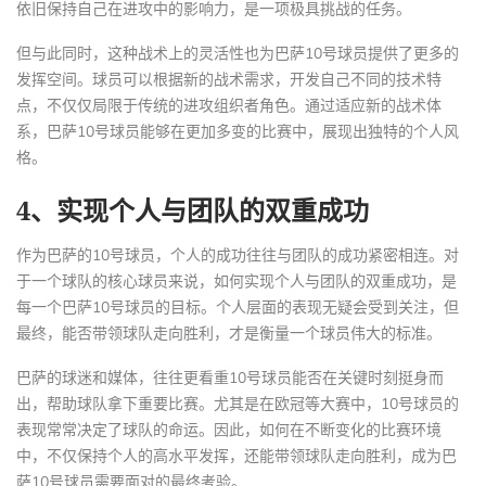
依旧保持自己在进攻中的影响力，是一项极具挑战的任务。
但与此同时，这种战术上的灵活性也为巴萨10号球员提供了更多的
发挥空间。球员可以根据新的战术需求，开发自己不同的技术特
点，不仅仅局限于传统的进攻组织者角色。通过适应新的战术体
系，巴萨10号球员能够在更加多变的比赛中，展现出独特的个人风
格。
4、实现个人与团队的双重成功
作为巴萨的10号球员，个人的成功往往与团队的成功紧密相连。对
于一个球队的核心球员来说，如何实现个人与团队的双重成功，是
每一个巴萨10号球员的目标。个人层面的表现无疑会受到关注，但
最终，能否带领球队走向胜利，才是衡量一个球员伟大的标准。
巴萨的球迷和媒体，往往更看重10号球员能否在关键时刻挺身而
出，帮助球队拿下重要比赛。尤其是在欧冠等大赛中，10号球员的
表现常常决定了球队的命运。因此，如何在不断变化的比赛环境
中，不仅保持个人的高水平发挥，还能带领球队走向胜利，成为巴
萨10号球员需要面对的最终考验。