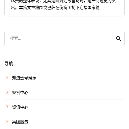
比赛的整体表现，尤其是面对劲敌皇马时，这一问题更为突
出。本篇文章将围绕巴萨在伤病困扰下迎接国家德...
搜索...
导航
知道壹号娱乐
案例中心
资讯中心
集团服务