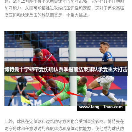
题。战术上可能不得不采用更保守的防守策略，以弥补其不在场的
防守能力，从而可能牺牲进攻端的压迫性和速度，这对于追求高强
度压迫和快速反击的球队而言是一个重大挑战。
此外，球队在定位球和边路防守方面也会受到直接影响。博特曼在
防守角球和任意球时的高度优势和身体对抗能力，使他成为球队防