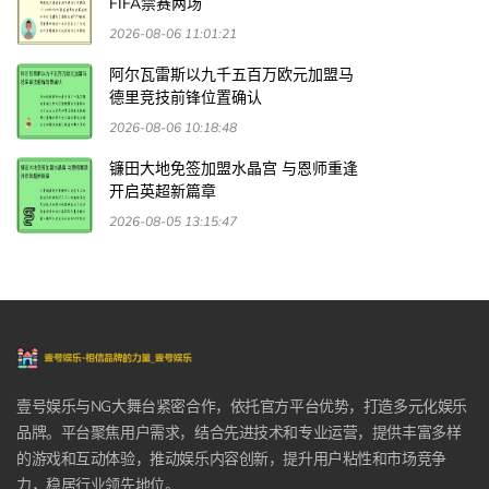
FIFA禁赛两场
2026-08-06 11:01:21
阿尔瓦雷斯以九千五百万欧元加盟马
德里竞技前锋位置确认
2026-08-06 10:18:48
镰田大地免签加盟水晶宫 与恩师重逢
开启英超新篇章
2026-08-05 13:15:47
壹号娱乐与NG大舞台紧密合作，依托官方平台优势，打造多元化娱乐
品牌。平台聚焦用户需求，结合先进技术和专业运营，提供丰富多样
的游戏和互动体验，推动娱乐内容创新，提升用户粘性和市场竞争
力，稳居行业领先地位。