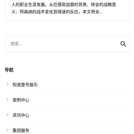
人的职业生涯发展。从厄德高加盟的背景、转会的战略意
义、阿森纳的战术变化到球迷的反应，本文将全...
搜索...
导航
知道壹号娱乐
案例中心
资讯中心
集团服务