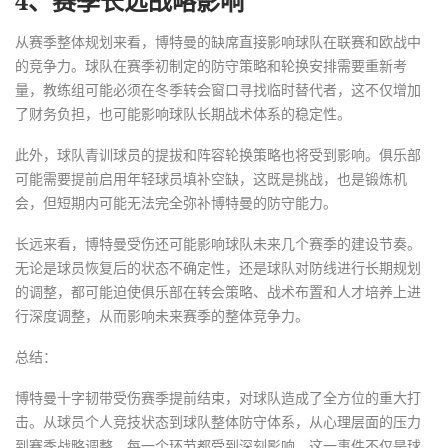
4、赛季长远战略影响
从赛季整体规划来看，博特曼的缺席直接影响球队在联赛和欧战中
的竞争力。球队在赛季初制定的防守策略和轮换安排需要重新考
量，教练组可能必须在冬季转会窗口寻找临时替代者，这不仅增加
了财务负担，也可能影响球队长期战术体系的稳定性。
此外，球队青训球员的提拔和阵容轮换策略也将受到影响。俱乐部
可能需要提前启用年轻球员填补空缺，这既是挑战，也是锻炼机
会，但短期内可能无法完全弥补博特曼的防守能力。
长远来看，博特曼受伤还可能影响球队未来几个赛季的建设节奏。
无论是球员恢复后的状态不确定性，还是球队对防线进行长期规划
的调整，都可能迫使俱乐部在转会策略、战术布置和人才培养上进
行深度调整，从而影响未来赛季的整体竞争力。
总结：
博特曼十字韧带受伤赛季提前结束，对球队造成了全方位的重大打
击。从球员个人竞技状态到球队整体防守体系，从心理层面的压力
到赛季战略调整，每一个环节都受到深刻影响。这一事件不仅是球