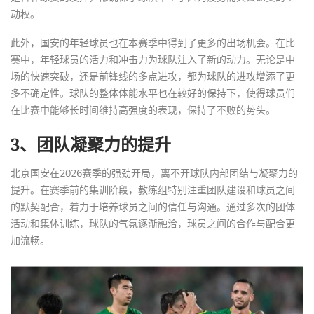
动权。
此外，国安的年轻球员也在本赛季中得到了更多的出场机会。在比
赛中，年轻球员的活力和冲击力为球队注入了新的动力。无论是中
场的快速突破，还是前锋线的多点进攻，都为球队的进攻增添了更
多不确定性。球队的整体体能水平也在较好的保持下，使得球员们
在比赛中能够长时间维持高强度的表现，保持了不败的势头。
3、团队凝聚力的提升
北京国安在2026赛季的强劲开局，离不开球队内部团结与凝聚力的
提升。在赛季前的集训阶段，教练组特别注重团队建设和球员之间
的默契配合，着力于培养球员之间的信任与沟通。通过多次的团体
活动和集体训练，球队的气氛逐渐融洽，球员之间的合作与配合更
加流畅。