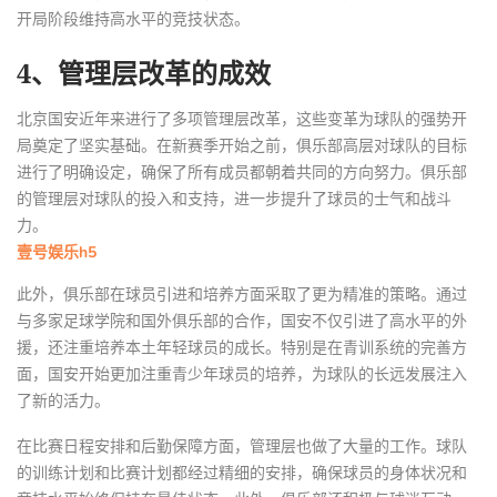
开局阶段维持高水平的竞技状态。
4、管理层改革的成效
北京国安近年来进行了多项管理层改革，这些变革为球队的强势开
局奠定了坚实基础。在新赛季开始之前，俱乐部高层对球队的目标
进行了明确设定，确保了所有成员都朝着共同的方向努力。俱乐部
的管理层对球队的投入和支持，进一步提升了球员的士气和战斗
力。
壹号娱乐h5
此外，俱乐部在球员引进和培养方面采取了更为精准的策略。通过
与多家足球学院和国外俱乐部的合作，国安不仅引进了高水平的外
援，还注重培养本土年轻球员的成长。特别是在青训系统的完善方
面，国安开始更加注重青少年球员的培养，为球队的长远发展注入
了新的活力。
在比赛日程安排和后勤保障方面，管理层也做了大量的工作。球队
的训练计划和比赛计划都经过精细的安排，确保球员的身体状况和