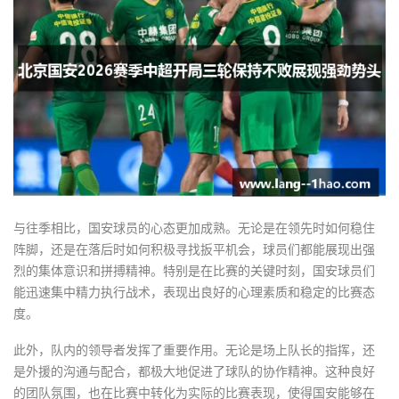
与往季相比，国安球员的心态更加成熟。无论是在领先时如何稳住
阵脚，还是在落后时如何积极寻找扳平机会，球员们都能展现出强
烈的集体意识和拼搏精神。特别是在比赛的关键时刻，国安球员们
能迅速集中精力执行战术，表现出良好的心理素质和稳定的比赛态
度。
此外，队内的领导者发挥了重要作用。无论是场上队长的指挥，还
是外援的沟通与配合，都极大地促进了球队的协作精神。这种良好
的团队氛围，也在比赛中转化为实际的比赛表现，使得国安能够在