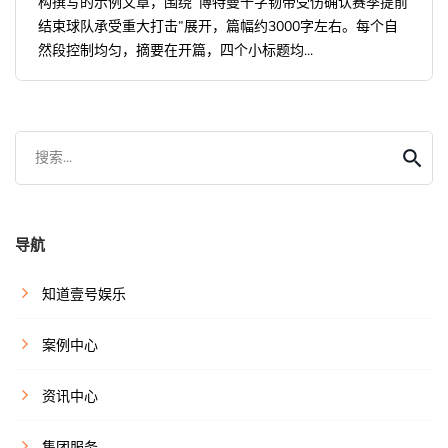
构撰写的示例文章，围绕“博特曼十字韧带受伤确认赛季提前
结束球队承受重大打击”展开，篇幅约3000字左右。每个自
然段控制均匀，摘要在开篇，四个小标题均...
搜索...
导航
知道壹号娱乐
案例中心
资讯中心
集团服务