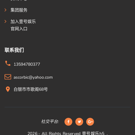
集团服务
加入壹号娱乐
官网入口
联系我们
13594780377
ascorbic@yahoo.com
白银市市歌阁68号
社交平台:
2026
- All Rights Reserved
壹号娱乐h5
.