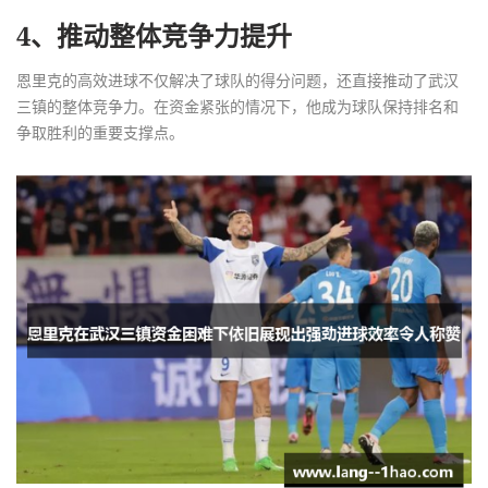
4、推动整体竞争力提升
恩里克的高效进球不仅解决了球队的得分问题，还直接推动了武汉
三镇的整体竞争力。在资金紧张的情况下，他成为球队保持排名和
争取胜利的重要支撑点。