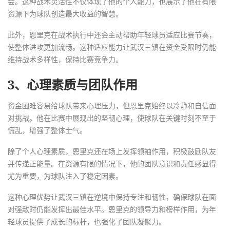
会。这种战术灵活性不仅体现了他的个人能力，也展示了他在有限
资源下为球队创造最大收益的智慧。
此外，恩里克在战术执行中还会主动帮助年轻球员适应比赛节奏，
使整体进攻更加流畅。这种适应能力让武汉三镇在资金受限时仍能
维持战术多样性，保持比赛竞争力。
3、心理素质与团队作用
资金困难容易给球队带来心理压力，但恩里克始终以冷静和自信面
对挑战。他在比赛中展现出的坚韧心理，使球队在关键时刻不至于
慌乱，增强了整体士气。
除了个人心理素质，恩里克还在场上发挥领袖作用，积极鼓励队友
并传递正能量。在资源有限的情况下，他的团队意识和责任感显得
尤为重要，为球队注入了稳定因素。
这种心理优势让武汉三镇在逆境中保持专注和韧性，确保球队在面
对强敌时仍能发挥出最佳水平。恩里克的领导力和榜样作用，为年
轻球员提供了成长的标杆，也强化了团队凝聚力。