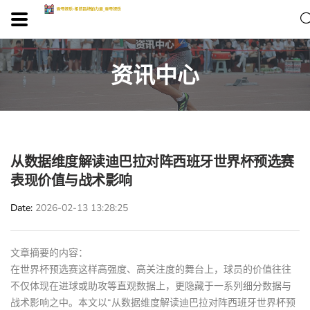
资讯中心
从数据维度解读迪巴拉对阵西班牙世界杯预选赛
表现价值与战术影响
Date
2026-02-13 13:28:25
文章摘要的内容：
在世界杯预选赛这样高强度、高关注度的舞台上，球员的价值往往
不仅体现在进球或助攻等直观数据上，更隐藏于一系列细分数据与
战术影响之中。本文以“从数据维度解读迪巴拉对阵西班牙世界杯预