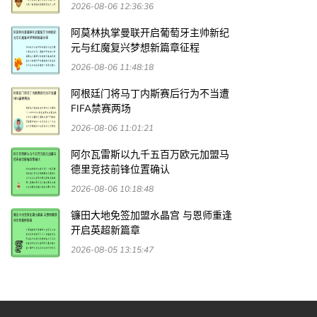
2026-08-06 12:36:36
阿莫林执掌曼联开启葡萄牙主帅新纪
元与红魔复兴梦想新篇章征程
2026-08-06 11:48:18
阿根廷门将马丁内斯赛后行为不当遭
FIFA禁赛两场
2026-08-06 11:01:21
阿尔瓦雷斯以九千五百万欧元加盟马
德里竞技前锋位置确认
2026-08-06 10:18:48
镰田大地免签加盟水晶宫 与恩师重逢
开启英超新篇章
2026-08-05 13:15:47