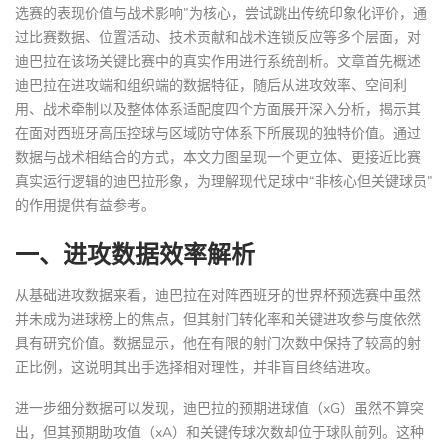
选赛的表现价值与战术影响”为核心，尝试跳出传统印象化评价，通
过比赛数据、位置活动、技术贡献和战术连锁反应等多个层面，对
迪巴拉在该场关键比赛中的真实作用进行系统剖析。文章首先概述
迪巴拉在进攻端和组织端的数据特征，随后从进攻效率、空间利
用、战术牵制以及整体体系适配度四个方面展开深入分析，揭示其
在面对西班牙高压控球与区域防守体系下所展现的独特价值。通过
数据与战术相结合的方式，本文力图呈现一个更立体、更接近比赛
真实运行逻辑的迪巴拉形象，为理解现代足球中“非核心但关键球员”
的作用提供有益参考。
一、进攻数据效率解析
从基础进攻数据来看，迪巴拉在对阵西班牙的世界杯预选赛中虽然
并未成为进球榜上的焦点，但其射门转化率和关键进攻参与度依然
具有研究价值。数据显示，他在有限的射门次数中保持了较高的射
正比例，这说明其出手选择相对理性，并非盲目终结进攻。
进一步细分数据可以发现，迪巴拉的预期进球值（xG）虽然不算突
出，但其预期助攻值（xA）和关键传球次数却位于球队前列。这种