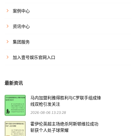
案例中心
资讯中心
集团服务
加入壹号娱乐官网入口
最新资讯
马内加盟利雅得胜利与C罗联手组成锋
线双枪引发关注
2026-08-06 13:23:28
霍伊伦英超主场绝杀阿斯顿维拉成功
斩获个人处子球荣耀