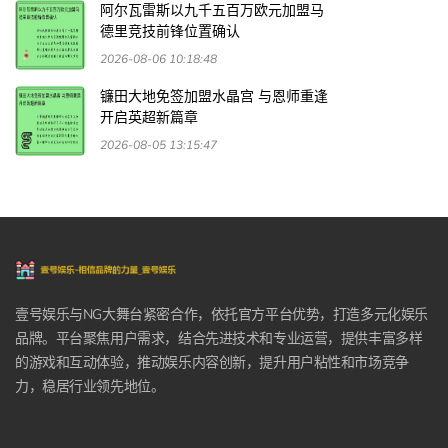
阿尔瓦雷斯以九千五百万欧元加盟马
德里竞技前锋位置确认
2026-08-06 10:18:48
镰田大地免签加盟水晶宫 与恩师重逢
开启英超新篇章
2026-08-05 13:15:47
壹号娱乐与NG大舞台紧密合作，依托官方平台优势，打造多元化娱乐
品牌。平台聚焦用户需求，结合先进技术和专业运营，提供丰富多样
的游戏和互动体验，推动娱乐内容创新，提升用户粘性和市场竞争
力，稳居行业领先地位。