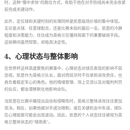
时，这种“慢中求快”的跑位方式，有助于他在对手防线尚未完全收紧
前完成关键动作。
此外，定位球和关键时刻的处理同样是凯恩临场价值的集中体现。
无论是点球、任意球配合，还是比赛末段的最后一击，凯恩的冷静
程度和决策能力，往往成为英格兰在僵持局面下的重要破局手段。
这些瞬间虽然短暂，却极具决定性。
4、心理状态与整体影响
在世界杯这样高度聚焦的赛事中，心理状态对球员表现的影响不容
忽视。凯恩作为英格兰队长，面对西班牙时不仅承担进攻责任，也
肩负着稳定军心的角色。他的情绪管理、场上交流以及对裁判判罚
的反应，都会潜移默化地影响全队。
当凯恩在比赛中展现出自信和侵略性时，英格兰整体进攻往往更加
坚决。相反，如果他被对手成功限制，或在关键机会中失误，球队
在心理层面可能会出现波动。因此，凯恩的个人状态往往被视为英
格兰整体状态的“晴雨表”。