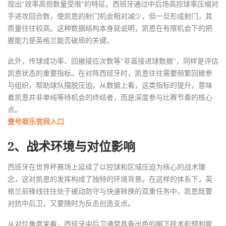
现出“效率高但数量受限”的特征。西班牙通过中后场高控球率压缩对
手进攻回合数，使凯恩的射门机会相对减少，但一旦形成射门，其
质量往往较高。这种数据结构本身就说明，凯恩在有限机会下的把
握能力是英格兰能否破局的关键。
此外，传球成功率、回撤接应次数等“非直接进球数据”，同样是评估
凯恩状态的重要指标。在对阵西班牙时，凯恩往往需要频繁回撤参
与组织，帮助球队摆脱压迫。从数据上看，这类指标的提升，意味
着凯恩并非单纯等待机会的终结者，而是深度参与比赛节奏的核心
点。
壹号娱乐官网入口
2、战术环境与对位影响
西班牙在世界杯赛场上延续了以控球和区域压迫为核心的战术理
念，这对凯恩的发挥构成了独特的环境背景。在这样的体系下，英
格兰前锋线往往处于被动防守与快速转换的双重任务中，凯恩既要
对抗中后卫，又要随时为反击创造支点。
从对位角度来看，西班牙中后卫通常具备出色的脚下技术和预判能