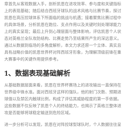
章首先从客观数据入手，剖析凯恩在进攻效率、参与度和关键指标
上的表现基础；随后结合西班牙球队的战术风格与比赛节奏，探讨
凯恩在高压控球体系下所面临的挑战与机遇；接着聚焦比赛过程中
的具体场景，分析凯恩在跑位、支点作用以及关键时刻处理球能力
上的真实呈现；最后上升到心理层面与整体影响，评估凯恩个人状
态对英格兰全队攻防结构、比赛走势乃至结果所产生的深远意义。
通过从数据到临场的多角度解析，本文力求还原一个立体、真实且
具有战略价值的凯恩世界杯对阵西班牙形象，为理解顶级前锋在重
大赛事中的关键作用提供参考。
1、数据表现基础解析
从基础数据层面来看，凯恩在世界杯赛场上的进攻输出一直保持在
世界级中锋水准。面对西班牙这样的强队，他的射门次数、预期进
球值以及禁区内触球比例，构成了评估其威胁程度的第一手依据。
这些数据不仅反映了凯恩个人的终结能力，也揭示了英格兰整体进
攻是否能够将球稳定输送到危险区域。
进一步分析可以发现，凯恩在对阵控球型球队时，个人数据往往呈