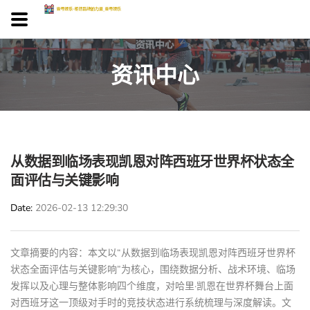
资讯中心
从数据到临场表现凯恩对阵西班牙世界杯状态全
面评估与关键影响
Date
2026-02-13 12:29:30
文章摘要的内容：本文以“从数据到临场表现凯恩对阵西班牙世界杯
状态全面评估与关键影响”为核心，围绕数据分析、战术环境、临场
发挥以及心理与整体影响四个维度，对哈里·凯恩在世界杯舞台上面
对西班牙这一顶级对手时的竞技状态进行系统梳理与深度解读。文