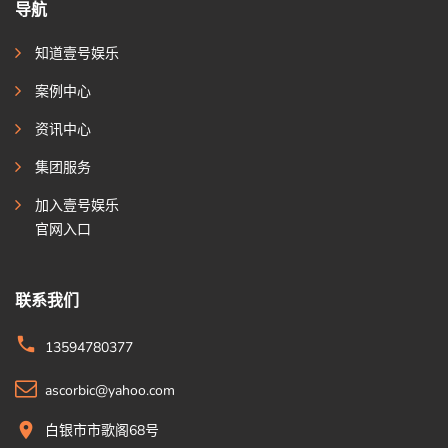
导航
知道壹号娱乐
案例中心
资讯中心
集团服务
加入壹号娱乐
官网入口
联系我们
13594780377
ascorbic@yahoo.com
白银市市歌阁68号