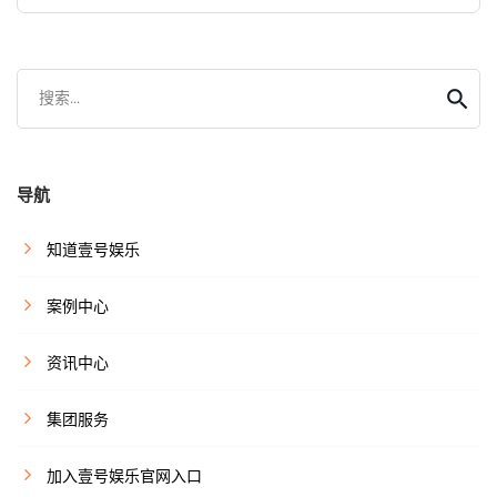
搜索...
导航
知道壹号娱乐
案例中心
资讯中心
集团服务
加入壹号娱乐官网入口