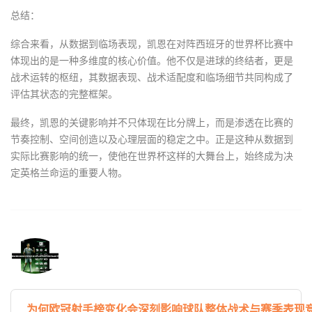
总结：
综合来看，从数据到临场表现，凯恩在对阵西班牙的世界杯比赛中
体现出的是一种多维度的核心价值。他不仅是进球的终结者，更是
战术运转的枢纽，其数据表现、战术适配度和临场细节共同构成了
评估其状态的完整框架。
最终，凯恩的关键影响并不只体现在比分牌上，而是渗透在比赛的
节奏控制、空间创造以及心理层面的稳定之中。正是这种从数据到
实际比赛影响的统一，使他在世界杯这样的大舞台上，始终成为决
定英格兰命运的重要人物。
为何欧冠射手榜变化会深刻影响球队整体战术与赛季表现