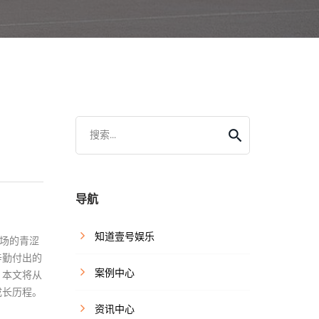
搜索...
导航
知道壹号娱乐
场的青涩
辛勤付出的
案例中心
。本文将从
成长历程。
资讯中心