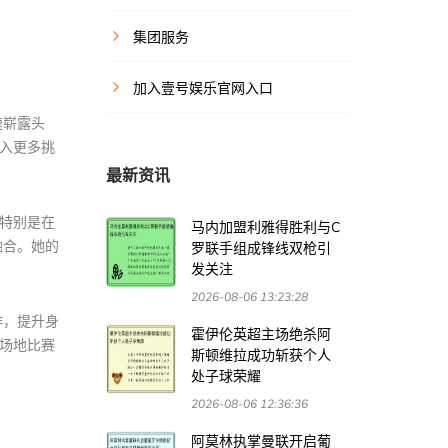
集团服务
加入壹号娱乐官网入口
速崭露头
入更多挑
最新资讯
特别是在
马内加盟利雅得胜利与C
融合。她的
罗联手组成锋线双枪引
发关注
2026-08-06 13:23:28
作，提升身
霍伊伦英超主场绝杀阿
场地比赛
斯顿维拉成功斩获个人
处子球荣耀
2026-08-06 12:36:36
阿莫林执掌曼联开启葡