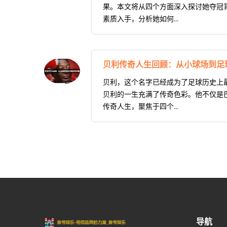
果。本文将从四个方面深入探讨她夺冠
素质入手，分析她如何...
贝利传奇人生回顾：从小球场到足
贝利，这个名字已经成为了足球历史上
贝利的一生充满了传奇色彩。他不仅是
传奇人生，聚焦于四个...
导航