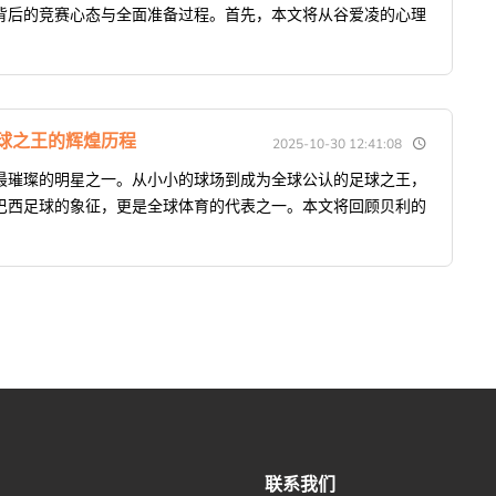
背后的竞赛心态与全面准备过程。首先，本文将从谷爱凌的心理
球之王的辉煌历程
2025-10-30 12:41:08
最璀璨的明星之一。从小小的球场到成为全球公认的足球之王，
巴西足球的象征，更是全球体育的代表之一。本文将回顾贝利的
联系我们