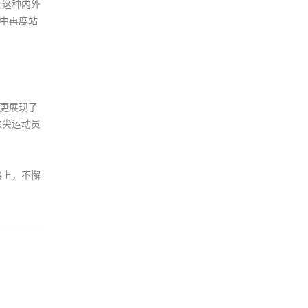
。这种内外
中再度站
更展现了
顶尖运动员
路上，不懈