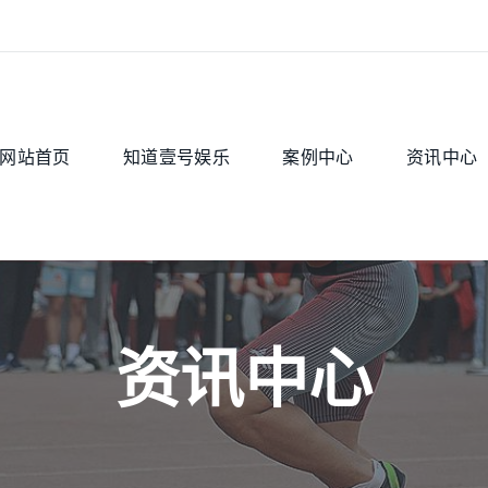
网站首页
知道壹号娱乐
案例中心
资讯中心
资讯中心