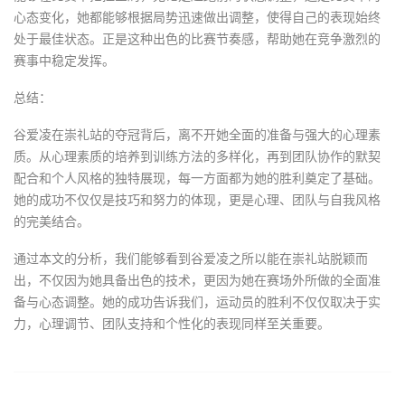
心态变化，她都能够根据局势迅速做出调整，使得自己的表现始终
处于最佳状态。正是这种出色的比赛节奏感，帮助她在竞争激烈的
赛事中稳定发挥。
总结：
谷爱凌在崇礼站的夺冠背后，离不开她全面的准备与强大的心理素
质。从心理素质的培养到训练方法的多样化，再到团队协作的默契
配合和个人风格的独特展现，每一方面都为她的胜利奠定了基础。
她的成功不仅仅是技巧和努力的体现，更是心理、团队与自我风格
的完美结合。
通过本文的分析，我们能够看到谷爱凌之所以能在崇礼站脱颖而
出，不仅因为她具备出色的技术，更因为她在赛场外所做的全面准
备与心态调整。她的成功告诉我们，运动员的胜利不仅仅取决于实
力，心理调节、团队支持和个性化的表现同样至关重要。