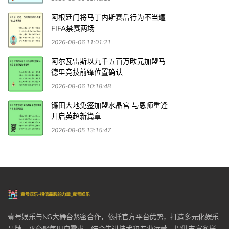
阿根廷门将马丁内斯赛后行为不当遭
FIFA禁赛两场
2026-08-06 11:01:21
阿尔瓦雷斯以九千五百万欧元加盟马
德里竞技前锋位置确认
2026-08-06 10:18:48
镰田大地免签加盟水晶宫 与恩师重逢
开启英超新篇章
2026-08-05 13:15:47
壹号娱乐与NG大舞台紧密合作，依托官方平台优势，打造多元化娱乐