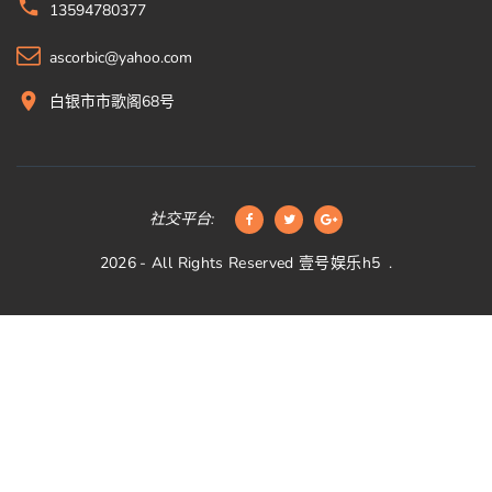
13594780377
ascorbic@yahoo.com
白银市市歌阁68号
社交平台:
2026
- All Rights Reserved
壹号娱乐h5
.