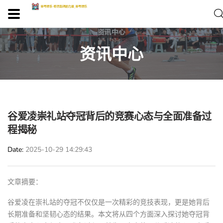
资讯中心
谷爱凌崇礼站夺冠背后的竞赛心态与全面准备过
程揭秘
Date
2025-10-29 14:29:43
文章摘要：
谷爱凌在崇礼站的夺冠不仅仅是一次精彩的竞技表现，更是她背后
长期准备和坚韧心态的结果。本文将从四个方面深入探讨她夺冠背