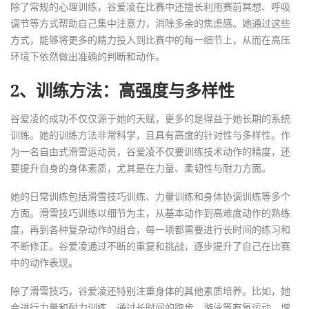
除了常规的心理训练，谷爱凌在比赛中还擅长利用赛前冥想、呼吸
调节等方式帮助自己集中注意力，消除多余的焦虑感。她通过这些
方式，能够将更多的精力投入到比赛中的每一细节上，从而在高压
环境下依然做出准确的判断和动作。
2、训练方法：高强度与多样性
谷爱凌的成功不仅仅源于她的天赋，更多的是得益于她长期的系统
训练。她的训练方法非常科学，且具有高度的针对性与多样性。作
为一名自由式滑雪运动员，谷爱凌不仅要训练技术动作的精度，还
要提升自身的身体素质，尤其是在力量、柔韧性与耐力方面。
她的日常训练包括滑雪技巧训练、力量训练和身体协调训练等多个
方面。滑雪技巧训练以细节为主，从基本动作到高难度动作的熟练
度，再到各种复杂动作的组合，每一项都需要进行长时间的练习和
不断修正。谷爱凌通过不断的重复和挑战，逐步提升了自己在比赛
中的动作表现。
除了滑雪技巧，谷爱凌还特别注重身体的其他素质培养。比如，她
会进行力量和耐力训练，通过长时间的跑步、游泳等有氧运动，增