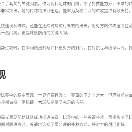
杯金手套奖的关键因素。作为现代足球的门将，除了扑救能力外，出球的
得非常突出，她的传球精准且迅速，能够为英格兰队的进攻提供有效支持
队快速发起进攻，还能在危险时刻进行果敢的出击，将对方的进攻遏制在
是一名门将，更是球队防线的关键人物。
强势进攻时，在瞬间做出判断并扑出对方的射门。在对抗世界级球队时，
。
现
键比赛中的稳定表现。世界杯赛程漫长，赛事的压力非常大，但厄普斯在
扑救都做得非常稳健，为球队提供了充足的信任。
的高光表现帮助球队成功挺进决赛。比赛中的一些关键扑救，直接影响了
的面对面进攻时，冷静地选择了最合适的扑救方式，将对方的射门化解。