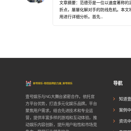
文章摘要：范德芬是一位以速度著称的
折点，屡屡化解对手的防线危机。本文
用进行详细分析。首先...
导航
壹号娱乐与NG大舞台紧密合作，依托官
知道
方平台优势，打造多元化娱乐品牌。平台
案例
聚焦用户需求，结合先进技术和专业运
营，提供丰富多样的游戏和互动体验，推
资讯
动娱乐内容创新，提升用户粘性和市场竞