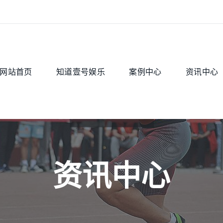
网站首页
知道壹号娱乐
案例中心
资讯中心
资讯中心