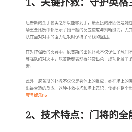
1、关键扑救：守护英格
厄普斯的金手套奖之所以能够到手，最直接的原因便是她
场重要比赛中都展示了她卓越的反应速度与判断能力。尤
队在面对对手的强力进攻时保持了防线的坚固。
在对阵强敌的比赛中，厄普斯的出色扑救不仅保住了球门
等强队的对决中，厄普斯都表现得非常出色，成功化解了
素。
此外，厄普斯的扑救不仅仅是身体上的反应，她在场上的
出最合适的反应。这种扑救技巧和场上意识，使她在整个
壹号娱乐h5
2、技术特点：门将的全