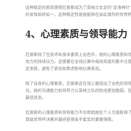
这种稳定的表现使得厄普斯成为了英格兰女足的“定海神针
的发挥始终如一，这种稳定性是她能够在如此激烈的世界
4、心理素质与领导能力
厄普斯除了在技术和身体素质上出色外，她的心理素质和
攻方的持续压力，还需要在全场比赛中保持高度的集中注
定发挥，避免了紧张和焦虑影响比赛表现。
除了自身的心理素质，厄普斯还在场上展现出了出色的领
位。她的沟通能力和领导力让英格兰队的防线更加稳固。
最佳状态。
厄普斯的心理素质和领导能力不仅帮助她在个人方面取得
晋级世界杯决赛并最终获得金手套奖的重要保障。