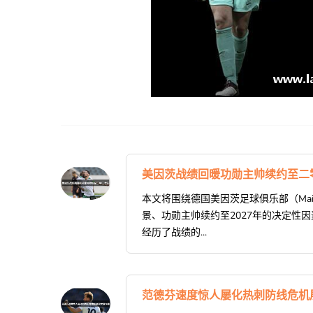
美因茨战绩回暖功勋主帅续约至二
本文将围绕德国美因茨足球俱乐部（Mai
景、功勋主帅续约至2027年的决定性
经历了战绩的...
范德芬速度惊人屡化热刺防线危机