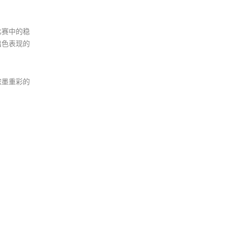
比赛中的稳
出色表现的
浓墨重彩的