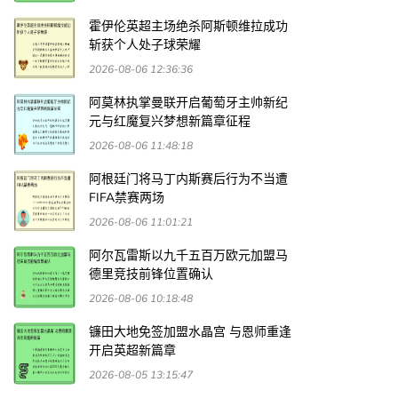
霍伊伦英超主场绝杀阿斯顿维拉成功
斩获个人处子球荣耀
2026-08-06 12:36:36
阿莫林执掌曼联开启葡萄牙主帅新纪
元与红魔复兴梦想新篇章征程
2026-08-06 11:48:18
阿根廷门将马丁内斯赛后行为不当遭
FIFA禁赛两场
2026-08-06 11:01:21
阿尔瓦雷斯以九千五百万欧元加盟马
德里竞技前锋位置确认
2026-08-06 10:18:48
镰田大地免签加盟水晶宫 与恩师重逢
开启英超新篇章
2026-08-05 13:15:47