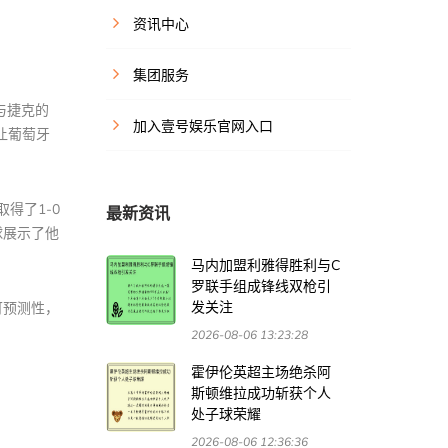
资讯中心
集团服务
与捷克的
加入壹号娱乐官网入口
让葡萄牙
得了1-0
最新资讯
球展示了他
马内加盟利雅得胜利与C
罗联手组成锋线双枪引
发关注
可预测性，
2026-08-06 13:23:28
霍伊伦英超主场绝杀阿
斯顿维拉成功斩获个人
处子球荣耀
2026-08-06 12:36:36