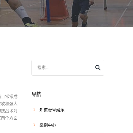
搜索...
导航
而且常常成
进攻和强大
知道壹号娱乐
的技战术对
这四个方面
案例中心