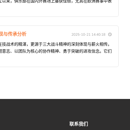
立以来，俱乐部在国内外赛场上屡获佳绩，尤其在欧洲赛事中表
现与传承分析
2025-10-21 14:40:18
在技战术的精湛，更源于三大战斗精神的深刻体现与薪火相传。
韧意志、以团队为核心的协作精神、勇于突破的进攻信念。它们
联系我们