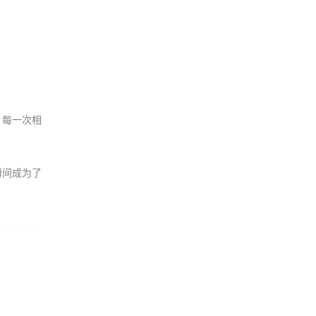
，每一次相
瞬间成为了