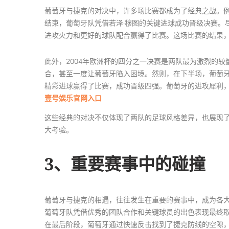
葡萄牙与捷克的对决中，许多场比赛都成为了经典之战。例如
结束，葡萄牙队凭借若泽·穆图的关键进球成功晋级决赛。
进攻火力和更好的球队配合赢得了比赛。这场比赛的结果
此外，2004年欧洲杯的四分之一决赛是两队最为激烈的
合，甚至一度让葡萄牙陷入困境。然则，在下半场，葡萄牙
精彩进球赢得了比赛，成功晋级四强。葡萄牙的进攻犀利
壹号娱乐官网入口
这些经典的对决不仅体现了两队的足球风格差异，也展现
大考验。
3、重要赛事中的碰撞
葡萄牙与捷克的相遇，往往发生在重要的赛事中，成为各大
葡萄牙队凭借优秀的团队合作和关键球员的出色表现最终
在最后阶段，葡萄牙通过快速反击找到了捷克防线的空隙