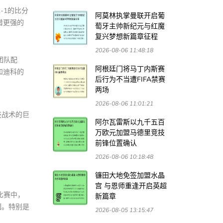
-1的比分
阿莫林执掌曼联开启葡
借更强的
萄牙主帅新纪元与红魔
复兴梦想新篇章征程
2026-08-06 11:48:18
团队配
阿根廷门将马丁内斯赛
和迪科的
后行为不当遭FIFA禁赛
两场
2026-08-06 11:01:21
技战术的巨
阿尔瓦雷斯以九千五百
万欧元加盟马德里竞技
前锋位置确认
2026-08-06 10:18:48
镰田大地免签加盟水晶
宫 与恩师重逢开启英超
比赛中，
新篇章
固。特别是
2026-08-05 13:15:47