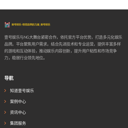
壹号娱乐与NG大舞台紧密合作，依托官方平台优势，打造多元化娱乐
品牌。平台聚焦用户需求，结合先进技术和专业运营，提供丰富多样
的游戏和互动体验，推动娱乐内容创新，提升用户粘性和市场竞争
力，稳居行业领先地位。
导航
知道壹号娱乐
案例中心
资讯中心
集团服务