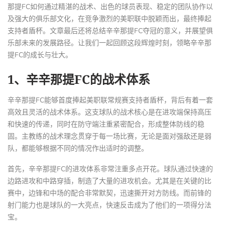
那提FC如何通过精湛的战术、出色的球员表现、稳定的团队协作以
及强大的俱乐部文化，在竞争激烈的美职联中脱颖而出，最终捧起
支持者盾杯。文章最后还将总结辛辛那提FC夺冠的意义，并展望俱
乐部未来的发展路径。让我们一起回顾这段辉煌时刻，领略辛辛那
提FC的成长与壮大。
1、辛辛那提FC的战术体系
辛辛那提FC能够首度捧起美职联常规赛支持者盾杯，背后有着一套
高效且灵活的战术体系。这支球队的战术核心是在进攻端保持高压
和快速的传递，同时在防守端注重紧密配合，形成整体防线的稳
固。主教练的战术理念贯穿于每一场比赛，无论是面对强敌还是弱
队，都能够根据不同的情况作出适时的调整。
首先，辛辛那提FC的进攻体系非常注重多点开花。球队通过快速的
边路进攻和中路穿插，制造了大量的进攻机会。尤其是在关键的比
赛中，边锋和中场的配合非常默契，迅速撕开对方防线。而前锋的
射门能力也是球队的一大亮点，快速反击成为了他们的一项得分法
宝。