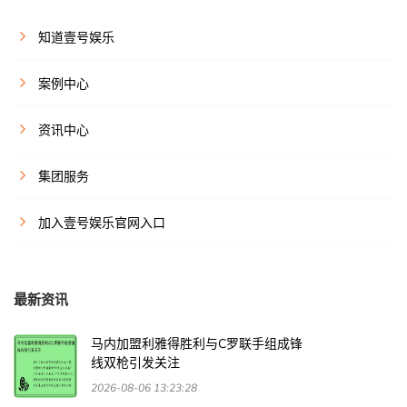
知道壹号娱乐
案例中心
资讯中心
集团服务
加入壹号娱乐官网入口
最新资讯
马内加盟利雅得胜利与C罗联手组成锋
线双枪引发关注
2026-08-06 13:23:28