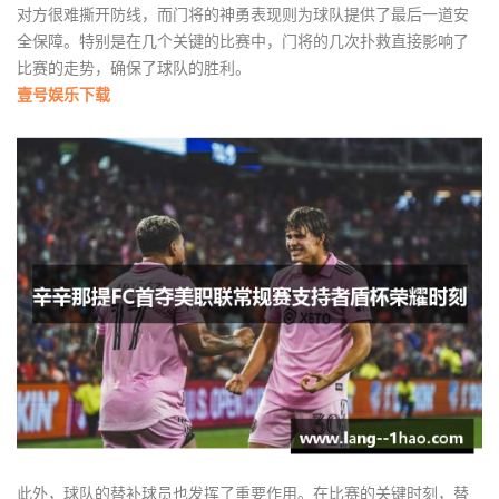
对方很难撕开防线，而门将的神勇表现则为球队提供了最后一道安
全保障。特别是在几个关键的比赛中，门将的几次扑救直接影响了
比赛的走势，确保了球队的胜利。
壹号娱乐下载
此外，球队的替补球员也发挥了重要作用。在比赛的关键时刻，替