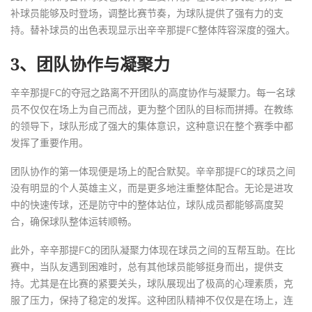
补球员能够及时登场，调整比赛节奏，为球队提供了强有力的支
持。替补球员的出色表现显示出辛辛那提FC整体阵容深度的强大。
3、团队协作与凝聚力
辛辛那提FC的夺冠之路离不开团队的高度协作与凝聚力。每一名球
员不仅仅在场上为自己而战，更为整个团队的目标而拼搏。在教练
的领导下，球队形成了强大的集体意识，这种意识在整个赛季中都
发挥了重要作用。
团队协作的第一体现便是场上的配合默契。辛辛那提FC的球员之间
没有明显的个人英雄主义，而是更多地注重整体配合。无论是进攻
中的快速传球，还是防守中的整体站位，球队成员都能够高度契
合，确保球队整体运转顺畅。
此外，辛辛那提FC的团队凝聚力体现在球员之间的互帮互助。在比
赛中，当队友遇到困难时，总有其他球员能够挺身而出，提供支
持。尤其是在比赛的紧要关头，球队展现出了极高的心理素质，克
服了压力，保持了稳定的发挥。这种团队精神不仅仅是在场上，连