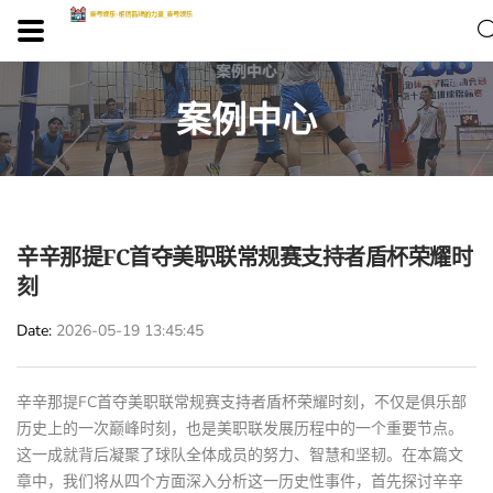
案例中心
辛辛那提FC首夺美职联常规赛支持者盾杯荣耀时
刻
Date
2026-05-19 13:45:45
辛辛那提FC首夺美职联常规赛支持者盾杯荣耀时刻，不仅是俱乐部
历史上的一次巅峰时刻，也是美职联发展历程中的一个重要节点。
这一成就背后凝聚了球队全体成员的努力、智慧和坚韧。在本篇文
章中，我们将从四个方面深入分析这一历史性事件，首先探讨辛辛