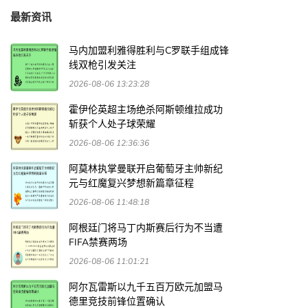
最新资讯
马内加盟利雅得胜利与C罗联手组成锋
线双枪引发关注
2026-08-06 13:23:28
霍伊伦英超主场绝杀阿斯顿维拉成功
斩获个人处子球荣耀
2026-08-06 12:36:36
阿莫林执掌曼联开启葡萄牙主帅新纪
元与红魔复兴梦想新篇章征程
2026-08-06 11:48:18
阿根廷门将马丁内斯赛后行为不当遭
FIFA禁赛两场
2026-08-06 11:01:21
阿尔瓦雷斯以九千五百万欧元加盟马
德里竞技前锋位置确认