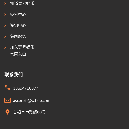
知道壹号娱乐
案例中心
资讯中心
集团服务
加入壹号娱乐
官网入口
联系我们
13594780377
ascorbic@yahoo.com
白银市市歌阁68号