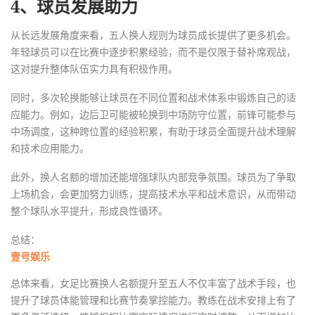
4、球员发展助力
从长远发展角度来看，五人换人规则为球员成长提供了更多机会。
年轻球员可以在比赛中逐步积累经验，而不是仅限于替补席观战，
这对提升整体队伍实力具有积极作用。
同时，多次轮换能够让球员在不同位置和战术体系中锻炼自己的适
应能力。例如，边后卫可能被轮换到中场防守位置，前锋可能参与
中场调度，这种跨位置的经验积累，有助于球员全面提升战术理解
和技术应用能力。
此外，换人名额的增加还能增强球队内部竞争氛围。球员为了争取
上场机会，会更加努力训练，提高技术水平和战术意识，从而带动
整个球队水平提升，形成良性循环。
总结：
壹号娱乐
总体来看，女足比赛换人名额提升至五人不仅丰富了战术手段，也
提升了球员体能管理和比赛节奏掌控能力。教练在战术安排上有了