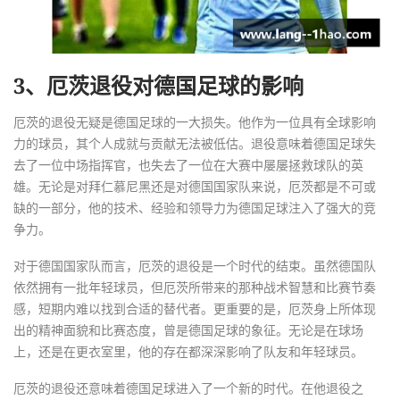
3、厄茨退役对德国足球的影响
厄茨的退役无疑是德国足球的一大损失。他作为一位具有全球影响
力的球员，其个人成就与贡献无法被低估。退役意味着德国足球失
去了一位中场指挥官，也失去了一位在大赛中屡屡拯救球队的英
雄。无论是对拜仁慕尼黑还是对德国国家队来说，厄茨都是不可或
缺的一部分，他的技术、经验和领导力为德国足球注入了强大的竞
争力。
对于德国国家队而言，厄茨的退役是一个时代的结束。虽然德国队
依然拥有一批年轻球员，但厄茨所带来的那种战术智慧和比赛节奏
感，短期内难以找到合适的替代者。更重要的是，厄茨身上所体现
出的精神面貌和比赛态度，曾是德国足球的象征。无论是在球场
上，还是在更衣室里，他的存在都深深影响了队友和年轻球员。
厄茨的退役还意味着德国足球进入了一个新的时代。在他退役之