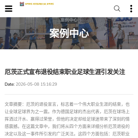
案例中心
厄茨正式宣布退役结束职业足球生涯引发关注
Date
2026-05-08 15:16:29
文章摘要：厄茨的退役宣言，标志着一个伟大职业生涯的结束，也
让全球足球界为之一震。作为德国足球的杰出代表，厄茨在球场上
挥洒过汗水、赢得过荣誉，但他的决定却给足球迷带来了深刻的情
感震撼。在这篇文章中，我们将从四个方面来详细分析厄茨退役的
决定以及这一事件所引发的广泛关注。这四个方面包括：厄茨职业