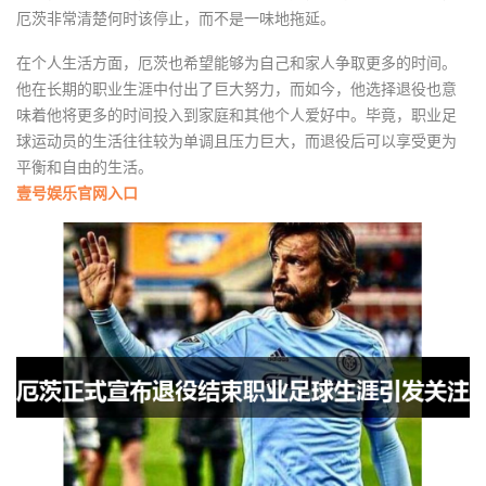
厄茨非常清楚何时该停止，而不是一味地拖延。
在个人生活方面，厄茨也希望能够为自己和家人争取更多的时间。
他在长期的职业生涯中付出了巨大努力，而如今，他选择退役也意
味着他将更多的时间投入到家庭和其他个人爱好中。毕竟，职业足
球运动员的生活往往较为单调且压力巨大，而退役后可以享受更为
平衡和自由的生活。
壹号娱乐官网入口