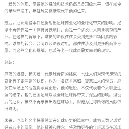
一趋势的体现，尽管他的经验和技术仍然具备顶级水平，但在如今
的足球环境下，年轻球员逐渐取代了他的位置。
最后，厄茨退役事件还折射出足球商业化和全球化带来的影响。足
球不再仅仅是一个体育竞技项目，而是一个涉及巨大商业利益的产
业。在这样的背景下，球员的退役往往会受到更多市场因素的影
响。球员的转会、合同以及退役时机，都往往涉及到更多的商业考
量，而这些变化和挑战，厄茨等老一代球员需要面对的现实。
总结：
厄茨的退役，标志着一代足球传奇的结束，也让人们对现代足球的
变化有了更深刻的认识。作为一名技术高超、智慧过人的球员，厄
茨在球场上的成就将永载史册。他的退役，不仅代表着个人职业生
涯的结束，也为德国足球以及全球足球界带来了深远的影响。退役
后的厄茨，虽然不再亲自出现在球场上，但他为足球所做的贡献依
旧鲜明。
未来，厄茨的名字将继续留在足球历史的篇章中，成为无数足球爱
好者心中的偶像。他的精神和理念，将激励更多的年轻球员在球场