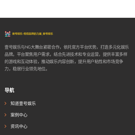
壹号娱乐与NG大舞台紧密合作，依托官方平台优势，打造多元化娱乐
品牌。平台聚焦用户需求，结合先进技术和专业运营，提供丰富多样
的游戏和互动体验，推动娱乐内容创新，提升用户粘性和市场竞争
力，稳居行业领先地位。
导航
知道壹号娱乐
案例中心
资讯中心