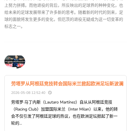
上努力拼搏。而他退役的背后，所反映出的足球界的种种变化，也
给未来的足球发展带来了许多新的思考。随着新的时代的到来，足
球的面貌将发生更多的变化，但厄茨的退役无疑成为这一切变革的
标志之一。
劳塔罗从阿根廷竞技转会国际米兰掀起欧洲足坛新波澜
2026-05-08 12:52:40
劳塔罗·马丁内斯（Lautaro Martínez）自从从阿根廷竞技
（Racing Club）加盟国际米兰（Inter Milan）以来，他的转
会不仅引发了阿根廷足球的热议，也在欧洲足坛掀起了新一
轮的...