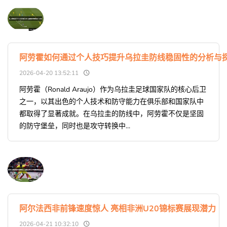
阿劳霍如何通过个人技巧提升乌拉圭防线稳固性的分析与
2026-04-20 13:52:11
阿劳霍（Ronald Araujo）作为乌拉圭足球国家队的核心后卫
之一，以其出色的个人技术和防守能力在俱乐部和国家队中
都取得了显著成就。在乌拉圭的防线中，阿劳霍不仅是坚固
的防守堡垒，同时也是攻守转换中...
阿尔法西非前锋速度惊人 亮相非洲U20锦标赛展现潜力
2026-04-21 10:32:10