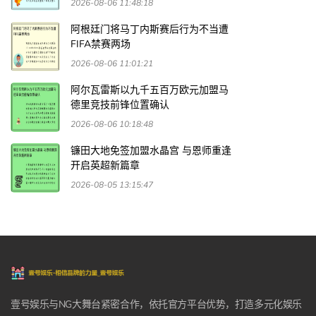
2026-08-06 11:48:18
阿根廷门将马丁内斯赛后行为不当遭
FIFA禁赛两场
2026-08-06 11:01:21
阿尔瓦雷斯以九千五百万欧元加盟马
德里竞技前锋位置确认
2026-08-06 10:18:48
镰田大地免签加盟水晶宫 与恩师重逢
开启英超新篇章
2026-08-05 13:15:47
壹号娱乐与NG大舞台紧密合作，依托官方平台优势，打造多元化娱乐