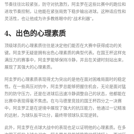
节奏往往比较紧张，防守对抗激烈，阿圭罗在这些比赛中的跑位和
进攻节奏控制，让他能在紧张局势下稳步输出进球。这种适应性和
灵活性，也让他成为许多教练眼中的“战术利器”。
4、出色的心理素质
顶级球员的心理素质往往是决定他们能否在大赛中获得成功的关
键。阿圭罗无疑是拥有出色心理素质的典型代表。在国王杯这样充
满压力的赛事中，阿圭罗能够保持冷静，并且在关键时刻站出来，
展现了其强大的心理素质。
阿圭罗的心理素质表现得尤为突出的是他在面对困难局面时的稳定
性。在一些高压对抗中，阿圭罗总能够把握住机会，无论是面对猛
烈的防守压力，还是在进球后迅速冷静调整自己的状态，他都能在
比赛中表现得毫不焦虑。在与马德里竞技的国王杯四分之一决赛
中，阿圭罗正是在逆境中展现了强大的抗压能力，他通过一记精准
的远射，为球队扳平比分，最终带领球队实现逆转。
此外，阿圭罗在点球大战中的表现也足以证明他的心理素质。在多