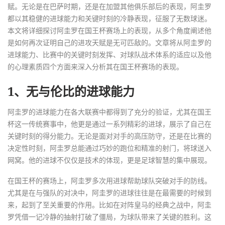
赋。无论是在巴萨时期，还是在加盟其他俱乐部后的表现，阿圭罗
都以其稳健的进球能力和关键时刻的冷静表现，征服了无数球迷。
本文将详细探讨阿圭罗在国王杯赛场上的表现，从多个角度阐述他
是如何再次证明自己的进攻天赋是无可匹敌的。文章将从阿圭罗的
进球能力、比赛中的关键时刻发挥、对球队战术体系的适应以及他
的心理素质四个方面来深入分析其在国王杯赛场的表现。
1、无与伦比的进球能力
阿圭罗的进球能力在各大联赛中都得到了充分的验证，尤其在国王
杯这一传统赛事中，他更是通过一系列精彩的进球，展示了自己在
关键时刻的得分能力。无论是面对对手的高压防守，还是在比赛的
决定性时刻，阿圭罗总能通过巧妙的跑位和精准的射门，将球送入
网窝。他的进球不仅仅是技术的体现，更是足球智慧的集中展现。
在国王杯的赛场上，阿圭罗多次用进球帮助球队突破对手的防线。
尤其是在与强队的对决中，阿圭罗的进球往往是在最需要的时候到
来，起到了至关重要的作用。比如在对阵皇马的经典之战中，阿圭
罗凭借一记冷静的抽射打破了僵局，为球队带来了关键的胜利。这