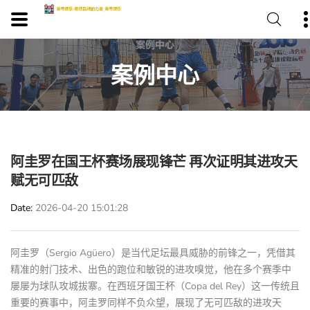
案例中心
阿圭罗在国王杯赛场展现锋芒 再次证明其进攻天
赋无可匹敌
Date
2026-04-20 15:01:28
阿圭罗（Sergio Agüero）是当代足坛最具威胁的前锋之一，凭借其
精准的射门技术、出色的跑位和敏锐的进攻嗅觉，他在多个赛季中
屡屡为球队攻城拔寨。在西班牙国王杯（Copa del Rey）这一传统且
重要的赛事中，阿圭罗同样不负众望，展现了无可匹敌的进攻天