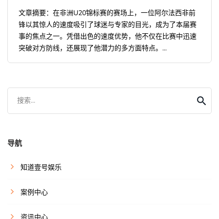
文章摘要：在非洲U20锦标赛的赛场上，一位阿尔法西非前
锋以其惊人的速度吸引了球迷与专家的目光，成为了本届赛
事的焦点之一。凭借出色的速度优势，他不仅在比赛中迅速
突破对方防线，还展现了他潜力的多方面特点。...
搜索...
导航
知道壹号娱乐
案例中心
资讯中心