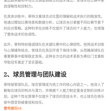
速边路突破和中场灵活调度相结合的战术理念，使球队在比赛中更
具侵略性和控制力。
在具体训练中，蒂特注重球员对位置的理解和战术执行的精准性。
他通过模拟比赛场景和数据分析，让球员充分掌握不同比赛节奏下
的应对策略。这种科学化训练不仅提升了球员的个人能力，也增强
了整体战术的协调性。
此外，蒂特特别强调球队在关键比赛中的心理韧性。他将战术训练
与心理辅导结合，使球员在高压环境下保持冷静，从而确保球队在
重要赛事中能够稳定发挥。这种全方位的战术革新为弗拉门戈重新
夺取冠军奠定了坚实基础。
2、球员管理与团队建设
蒂特接管球队后，球员管理成为他工作的核心内容之一。他深入了
解每位球员的特点与潜力，并根据个人能力制定量身定制的训练计
划。这种个性化管理不仅提升了球员的竞技水平，也让球员在俱乐
部中感受到被重视和信任。
壹号娱乐h5