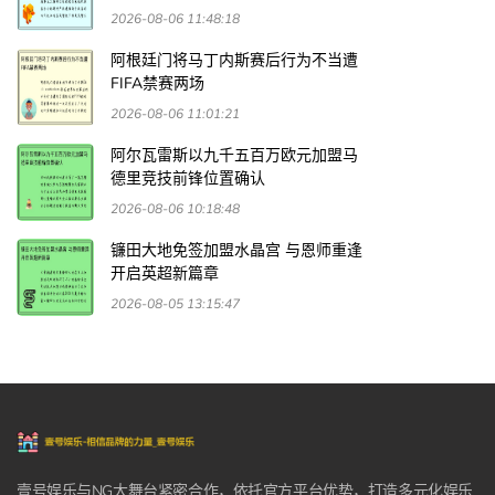
2026-08-06 11:48:18
阿根廷门将马丁内斯赛后行为不当遭
FIFA禁赛两场
2026-08-06 11:01:21
阿尔瓦雷斯以九千五百万欧元加盟马
德里竞技前锋位置确认
2026-08-06 10:18:48
镰田大地免签加盟水晶宫 与恩师重逢
开启英超新篇章
2026-08-05 13:15:47
壹号娱乐与NG大舞台紧密合作，依托官方平台优势，打造多元化娱乐