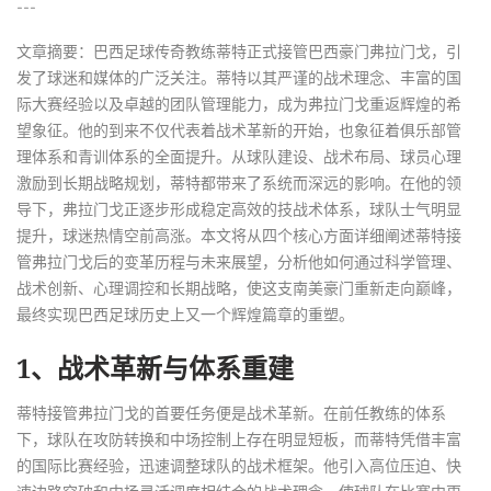
---
文章摘要：巴西足球传奇教练蒂特正式接管巴西豪门弗拉门戈，引
发了球迷和媒体的广泛关注。蒂特以其严谨的战术理念、丰富的国
际大赛经验以及卓越的团队管理能力，成为弗拉门戈重返辉煌的希
望象征。他的到来不仅代表着战术革新的开始，也象征着俱乐部管
理体系和青训体系的全面提升。从球队建设、战术布局、球员心理
激励到长期战略规划，蒂特都带来了系统而深远的影响。在他的领
导下，弗拉门戈正逐步形成稳定高效的技战术体系，球队士气明显
提升，球迷热情空前高涨。本文将从四个核心方面详细阐述蒂特接
管弗拉门戈后的变革历程与未来展望，分析他如何通过科学管理、
战术创新、心理调控和长期战略，使这支南美豪门重新走向巅峰，
最终实现巴西足球历史上又一个辉煌篇章的重塑。
1、战术革新与体系重建
蒂特接管弗拉门戈的首要任务便是战术革新。在前任教练的体系
下，球队在攻防转换和中场控制上存在明显短板，而蒂特凭借丰富
的国际比赛经验，迅速调整球队的战术框架。他引入高位压迫、快