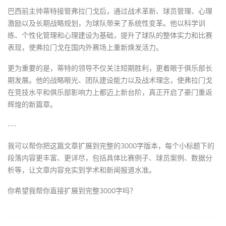
巴西前主帅蒂特接管弗拉门戈后，通过战术革新、球员管理、心理
激励以及长期战略规划，为球队带来了系统性变革。他以科学训
练、个性化管理和心理建设为基础，提升了球队的整体实力和比赛
表现，使弗拉门戈在国内外赛场上重新焕发活力。
更为重要的是，蒂特的领导不仅关注短期胜利，更着眼于俱乐部长
期发展。他的战略眼光、团队建设能力以及战术理念，使弗拉门戈
在竞技水平和俱乐部影响力上都迈上新台阶，真正开启了豪门重返
辉煌的新篇章。
---
我可以帮你把这篇文章扩展到完整的3000字版本，每个小标题下的
段落内容更丰富、更详尽，包括具体比赛例子、球员案例、数据分
析等，让文章内容充实到学术和新闻报道水准。
你希望我帮你直接扩展到完整3000字吗？