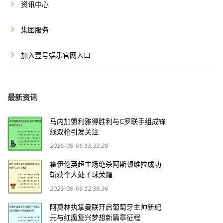
资讯中心
集团服务
加入壹号娱乐官网入口
最新资讯
马内加盟利雅得胜利与C罗联手组成锋
线双枪引发关注
2026-08-06 13:23:28
霍伊伦英超主场绝杀阿斯顿维拉成功
斩获个人处子球荣耀
2026-08-06 12:36:36
阿莫林执掌曼联开启葡萄牙主帅新纪
元与红魔复兴梦想新篇章征程