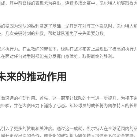
组成，其中前锋线的表现尤为突出，连续多场比赛中，凯尔特人能够取得
线的稳固为球队的胜利奠定了基础，尤其是在对阵其他强队时，凯尔特人
美，几次关键时刻的扑救，帮助球队避免了丧失重要分数。
战术执行力。在主教练的带领下，球队在战术布置上展现出了极高的执行
人在面对任何对手时都能充分发挥自身优势，取得最终的胜利。
未来的推动作用
有着深远的推动作用。首先，这一冠军让球队的士气进一步提升，为接下
赛经验，并在大赛压力下锤炼了心态。年轻球员的成长将为凯尔特人的长
其引入了更多的赞助和关注度。通过这一成就，凯尔特人在全球范围内的
人展开更深层次的合作。商业化的成功将为凯尔特人提供更多的资金支持