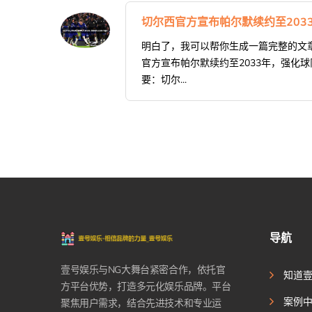
切尔西官方宣布帕尔默续约至203
明白了，我可以帮你生成一篇完整的文
官方宣布帕尔默续约至2033年，强化球队
要：切尔...
导航
壹号娱乐与NG大舞台紧密合作，依托官
知道
方平台优势，打造多元化娱乐品牌。平台
案例
聚焦用户需求，结合先进技术和专业运