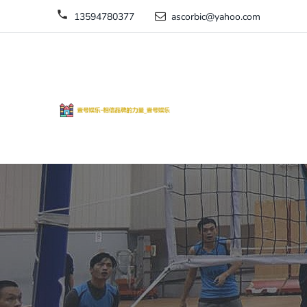
13594780377
ascorbic@yahoo.com