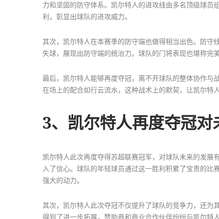
力和坚固的防守体系。凯尔特人的进攻线由多名顶级球员
利，彰显出球队的进攻威力。
其次，凯尔特人在本赛季的防守端也做得相当出色。防守
失球，展现出防守端的统治力。球队的门将表现也堪称完
最后，凯尔特人能够再度夺冠，离不开球队的整体协作与
在场上的配合如行云流水，这种战术上的默契，让凯尔特
3、凯尔特人再度夺冠对
凯尔特人此次再度夺得苏超联赛冠军，对球队未来的发展
入了信心。球队的年轻球员通过这一胜利积累了宝贵的比
强大的动力。
其次，凯尔特人此次夺冠不仅提升了球队的竞争力，还为
得到了进一步拓展，赞助商和商业合作伙伴纷纷与凯尔特