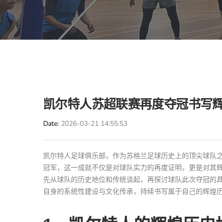
凯尔特人苏超联赛再度夺冠书写
Date
2026-03-21 14:55:53
凯尔特人足球俱乐部，作为苏格兰足球历史上的顶尖球队
冠军，这一成就不仅是对球队实力的再度证明，更是对其
先从球队的历史地位和传统谈起，再探讨球队此次夺冠的
自身的系统性建设与文化传承，持续书写属于自己的辉煌