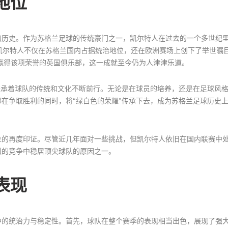
地位
年的历史。作为苏格兰足球的传统豪门之一，凯尔特人在过去的一个多世纪
凯尔特人不仅在苏格兰国内占据统治地位，还在欧洲赛场上创下了举世瞩
个赢得该项荣誉的英国俱乐部，这一成就至今仍为人津津乐道。
秉承着球队的传统和文化不断前行。无论是在球员的培养，还是在足球风
在争取胜利的同时，将“绿白色的荣耀”传承下去，成为苏格兰足球历史
位的再度印证。尽管近几年面对一些挑战，但凯尔特人依旧在国内联赛中
烈的竞争中稳居顶尖球队的原因之一。
表现
中的统治力与稳定性。首先，球队在整个赛季的表现相当出色，展现了强