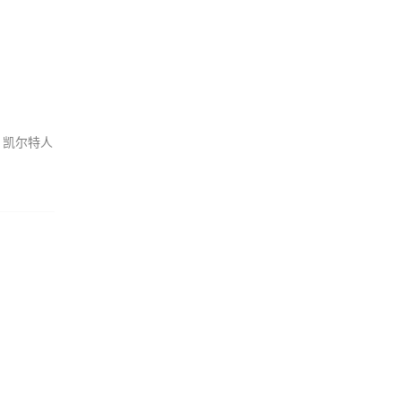
。凯尔特人