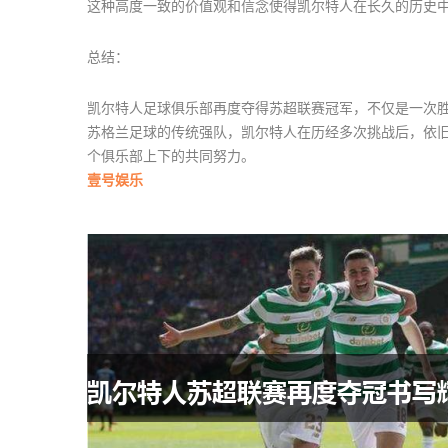
这种高度一致的价值观和信念使得凯尔特人在长久的历史
总结：
凯尔特人足球俱乐部再度夺得苏超联赛冠军，不仅是一次
苏格兰足球的传统强队，凯尔特人在历经多次挑战后，依
个俱乐部上下的共同努力。
壹号娱乐