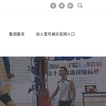
集团服务
加入壹号娱乐官网入口