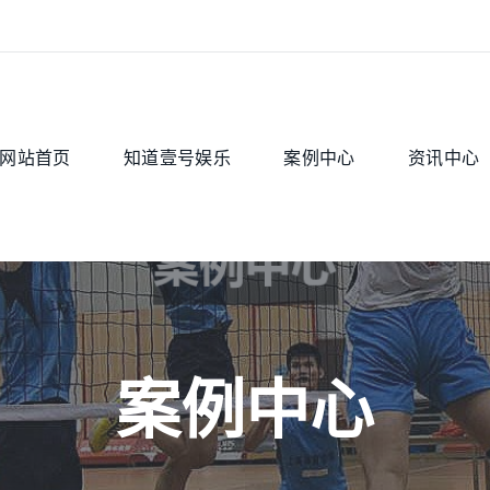
网站首页
知道壹号娱乐
案例中心
资讯中心
案例中心