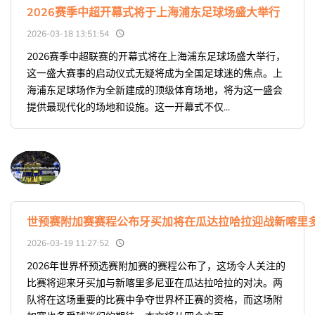
2026赛季中超开幕式将于上海浦东足球场盛大举行
2026-03-18 13:51:54
2026赛季中超联赛的开幕式将在上海浦东足球场盛大举行，
这一盛大赛事的启动仪式无疑将成为全国足球迷的焦点。上
海浦东足球场作为全新建成的顶级体育场地，将为这一盛会
提供最现代化的场地和设施。这一开幕式不仅...
世预赛附加赛赛程公布牙买加将在瓜达拉哈拉迎战新喀里
2026-03-19 11:27:52
2026年世界杯预选赛附加赛的赛程公布了，这场令人关注的
比赛将迎来牙买加与新喀里多尼亚在瓜达拉哈拉的对决。两
队将在这场重要的比赛中争夺世界杯正赛的资格，而这场附