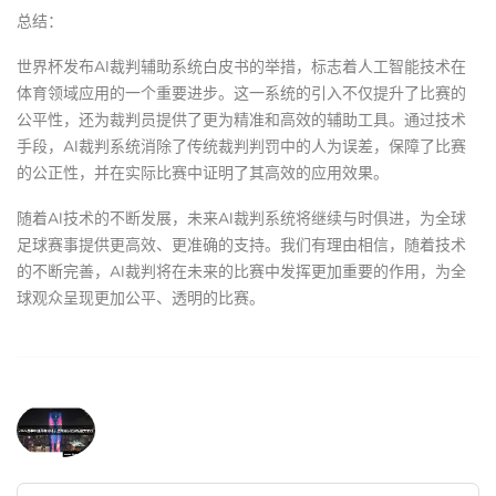
总结：
世界杯发布AI裁判辅助系统白皮书的举措，标志着人工智能技术在
体育领域应用的一个重要进步。这一系统的引入不仅提升了比赛的
公平性，还为裁判员提供了更为精准和高效的辅助工具。通过技术
手段，AI裁判系统消除了传统裁判判罚中的人为误差，保障了比赛
的公正性，并在实际比赛中证明了其高效的应用效果。
随着AI技术的不断发展，未来AI裁判系统将继续与时俱进，为全球
足球赛事提供更高效、更准确的支持。我们有理由相信，随着技术
的不断完善，AI裁判将在未来的比赛中发挥更加重要的作用，为全
球观众呈现更加公平、透明的比赛。