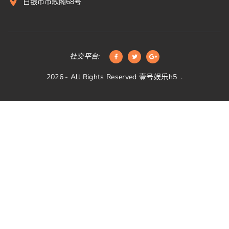
白银市市歌阁68号
社交平台:
2026
- All Rights Reserved
壹号娱乐h5
.