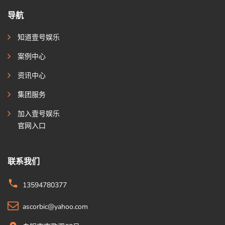
导航
知道壹号娱乐
案例中心
资讯中心
集团服务
加入壹号娱乐
官网入口
联系我们
13594780377
ascorbic@yahoo.com