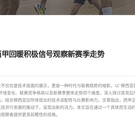
西甲回暖积极信号观察新赛季走势
不仅仅是技术层面的展示，更是一种时代与联赛趋势的缩影。以“穆西亚
环境变化、联赛竞争格局以及新赛季整体走势四个维度，深入探讨其背后
格，结合穆西亚拉所体现出的技术适配性与比赛影响力，文章指出，西甲
竞技并行发展的推动下，呈现出新的活力。本文旨在通过一个具体而生动
和观察者提供更具前瞻性的视角。
义