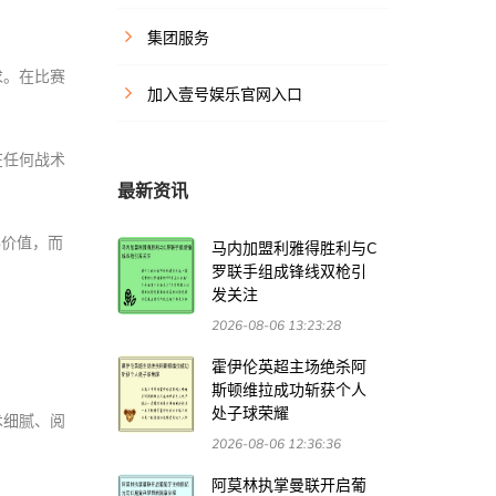
集团服务
求。在比赛
加入壹号娱乐官网入口
在任何战术
最新资讯
得价值，而
马内加盟利雅得胜利与C
罗联手组成锋线双枪引
发关注
2026-08-06 13:23:28
霍伊伦英超主场绝杀阿
斯顿维拉成功斩获个人
处子球荣耀
术细腻、阅
2026-08-06 12:36:36
阿莫林执掌曼联开启葡