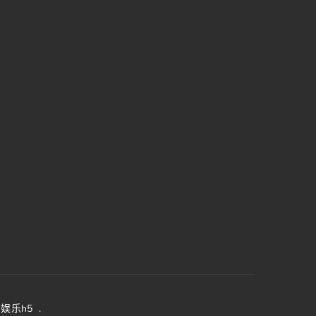
娱乐h5
.