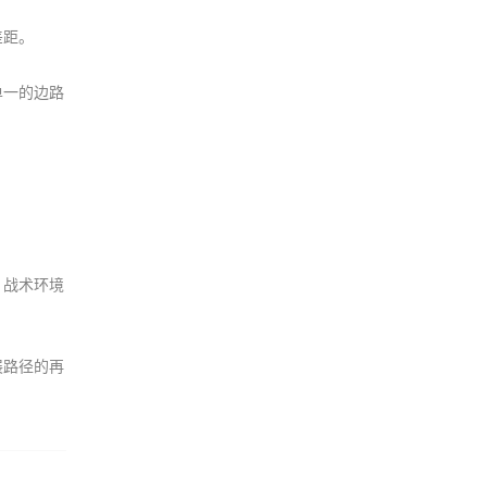
差距。
单一的边路
、战术环境
展路径的再