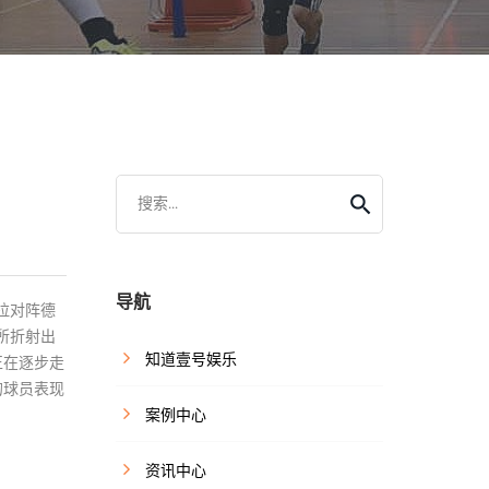
搜索...
导航
拉对阵德
所折射出
知道壹号娱乐
正在逐步走
的球员表现
案例中心
资讯中心