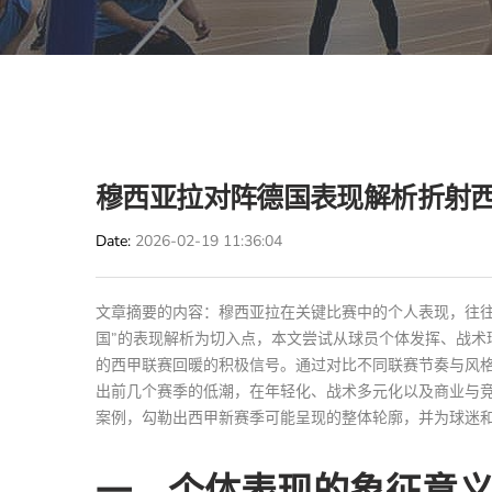
穆西亚拉对阵德国表现解析折射
Date
2026-02-19 11:36:04
文章摘要的内容：穆西亚拉在关键比赛中的个人表现，往往
国”的表现解析为切入点，本文尝试从球员个体发挥、战术
的西甲联赛回暖的积极信号。通过对比不同联赛节奏与风
出前几个赛季的低潮，在年轻化、战术多元化以及商业与
案例，勾勒出西甲新赛季可能呈现的整体轮廓，并为球迷
一、个体表现的象征意