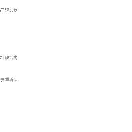
供了现实参
体年龄结构
外界重新认