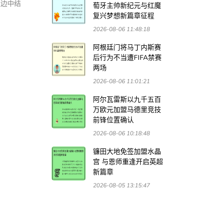
和边中结
萄牙主帅新纪元与红魔
复兴梦想新篇章征程
2026-08-06 11:48:18
阿根廷门将马丁内斯赛
后行为不当遭FIFA禁赛
两场
2026-08-06 11:01:21
阿尔瓦雷斯以九千五百
万欧元加盟马德里竞技
前锋位置确认
2026-08-06 10:18:48
镰田大地免签加盟水晶
宫 与恩师重逢开启英超
新篇章
2026-08-05 13:15:47