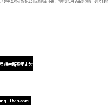
。相较于单纯依赖身体对抗和纵向冲击，西甲球队开始重新强调中场控制