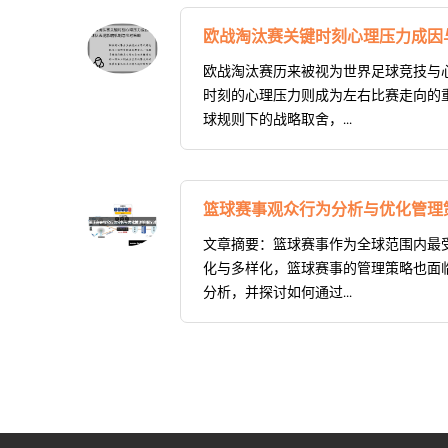
欧战淘汰赛关键时刻心理压力成因
欧战淘汰赛历来被视为世界足球竞技与
时刻的心理压力则成为左右比赛走向的
球规则下的战略取舍，...
篮球赛事观众行为分析与优化管理
文章摘要：篮球赛事作为全球范围内最
化与多样化，篮球赛事的管理策略也面
分析，并探讨如何通过...