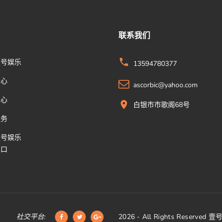
联系我们
壹号娱乐
13594780377
中心
ascorbic@yahoo.com
中心
白银市市歌阁68号
服务
壹号娱乐
入口
社交平台:
2026
- All Rights Reserved
壹号