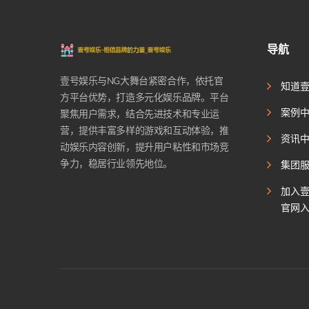
导航
壹号娱乐与NG大舞台紧密合作，依托官
知道
方平台优势，打造多元化娱乐品牌。平台
案例
聚焦用户需求，结合先进技术和专业运
营，提供丰富多样的游戏和互动体验，推
资讯
动娱乐内容创新，提升用户粘性和市场竞
争力，稳居行业领先地位。
集团
加入
官网