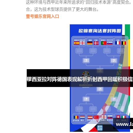
这种环境与西甲近年来所追求的“回归技术本源”高度契合
合，这为技术型球员提供了更大的舞台。
壹号娱乐官网入口