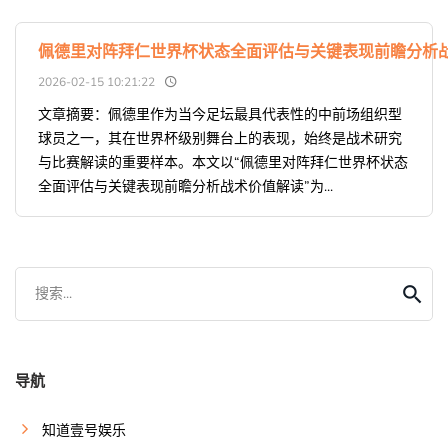
佩德里对阵拜仁世界杯状态全面评估与关键表现前瞻分析
2026-02-15 10:21:22
文章摘要：佩德里作为当今足坛最具代表性的中前场组织型
球员之一，其在世界杯级别舞台上的表现，始终是战术研究
与比赛解读的重要样本。本文以“佩德里对阵拜仁世界杯状态
全面评估与关键表现前瞻分析战术价值解读”为...
搜索...
导航
知道壹号娱乐