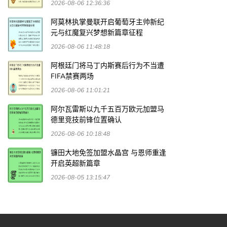
2026-08-06 12:36:36
阿莫林执掌曼联开启葡萄牙主帅新纪
元与红魔复兴梦想新篇章征程
2026-08-06 11:48:18
阿根廷门将马丁内斯赛后行为不当遭
FIFA禁赛两场
2026-08-06 11:01:21
阿尔瓦雷斯以九千五百万欧元加盟马
德里竞技前锋位置确认
2026-08-06 10:18:48
镰田大地免签加盟水晶宫 与恩师重逢
开启英超新篇章
2026-08-05 13:15:47