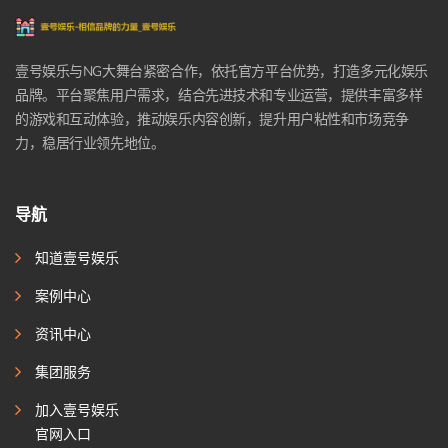
壹号娱乐与NG大舞台紧密合作，依托官方平台优势，打造多元化娱乐
品牌。平台聚焦用户需求，结合先进技术和专业运营，提供丰富多样
的游戏和互动体验，推动娱乐内容创新，提升用户粘性和市场竞争
力，稳居行业领先地位。
导航
知道壹号娱乐
案例中心
资讯中心
集团服务
加入壹号娱乐
官网入口