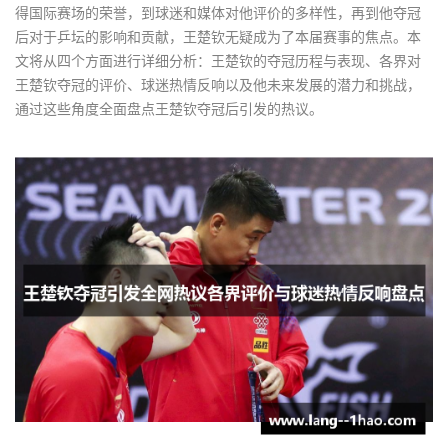
得国际赛场的荣誉，到球迷和媒体对他评价的多样性，再到他夺冠
后对于乒坛的影响和贡献，王楚钦无疑成为了本届赛事的焦点。本
文将从四个方面进行详细分析：王楚钦的夺冠历程与表现、各界对
王楚钦夺冠的评价、球迷热情反响以及他未来发展的潜力和挑战，
通过这些角度全面盘点王楚钦夺冠后引发的热议。