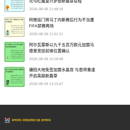
元与红魔复兴梦想新篇章征程
2026-08-06 11:48:18
阿根廷门将马丁内斯赛后行为不当遭
FIFA禁赛两场
2026-08-06 11:01:21
阿尔瓦雷斯以九千五百万欧元加盟马
德里竞技前锋位置确认
2026-08-06 10:18:48
镰田大地免签加盟水晶宫 与恩师重逢
开启英超新篇章
2026-08-05 13:15:47