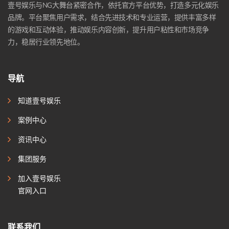
壹号娱乐与NG大舞台紧密合作，依托官方平台优势，打造多元化娱乐
品牌。平台聚焦用户需求，结合先进技术和专业运营，提供丰富多样
的游戏和互动体验，推动娱乐内容创新，提升用户粘性和市场竞争
力，稳居行业领先地位。
导航
知道壹号娱乐
案例中心
资讯中心
集团服务
加入壹号娱乐
官网入口
联系我们