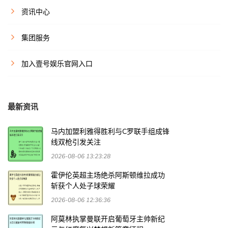
资讯中心
集团服务
加入壹号娱乐官网入口
最新资讯
马内加盟利雅得胜利与C罗联手组成锋
线双枪引发关注
2026-08-06 13:23:28
霍伊伦英超主场绝杀阿斯顿维拉成功
斩获个人处子球荣耀
2026-08-06 12:36:36
阿莫林执掌曼联开启葡萄牙主帅新纪