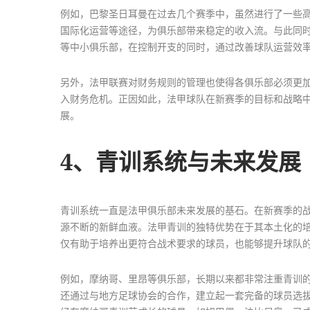
例如，巴黎圣日耳曼在过去几个赛季中，虽然进行了一些
国际化运营等途径，为俱乐部带来稳定的收入流。与此同
等中小俱乐部，在控制开支的同时，通过改善球队运营效
另外，法甲联赛对财务规则的管理也使得各俱乐部必须更
入财务危机。正因如此，法甲球队在新赛季的目标和战略
展。
4、青训系统与未来发展
青训系统一直是法甲俱乐部未来发展的基石。在新赛季的
源不断的新鲜血液。法甲青训的独特优势在于其本土化的
仅有助于培养出更符合战术要求的球员，也能够提升球队
例如，摩纳哥、里昂等俱乐部，长期以来都非常注重青训
还通过与地方足球协会的合作，建立起一套完备的球员选