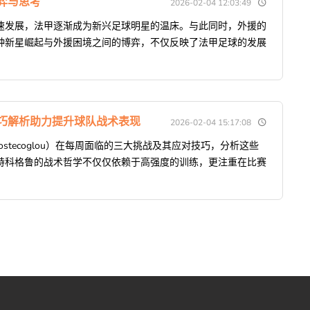
弈与思考
2026-02-04 12:03:49
速发展，法甲逐渐成为新兴足球明星的温床。与此同时，外援的
种新星崛起与外援困境之间的博弈，不仅反映了法甲足球的发展
巧解析助力提升球队战术表现
2026-02-04 15:17:08
ostecoglou）在每周面临的三大挑战及其应对技巧，分析这些
特科格鲁的战术哲学不仅仅依赖于高强度的训练，更注重在比赛