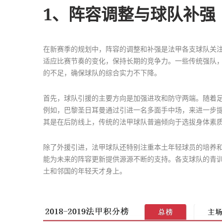
1、阵容调整与球队补强
在新赛季的规划中，阵容的调整和补强是法甲各支球队关
适应比赛节奏的变化，保持长期的竞争力。一些传统强队
的不足，确保球队的综合实力不下降。
首先，球队引援的主要方向是加强进攻和防守两端。随着
例如，巴黎圣日耳曼通过引进一名多面手中场，来进一步
其是在后防线上，传统的法甲球队普遍倾向于选拔身体素
除了外援引进，法甲球队还特别注重本土年轻球员的培养
能为未来的阵容更新提供源源不断的支持。各支球队的青
土和邻国的年轻天才身上。