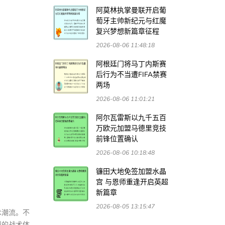
阿莫林执掌曼联开启葡
萄牙主帅新纪元与红魔
复兴梦想新篇章征程
2026-08-06 11:48:18
阿根廷门将马丁内斯赛
后行为不当遭FIFA禁赛
两场
2026-08-06 11:01:21
阿尔瓦雷斯以九千五百
万欧元加盟马德里竞技
前锋位置确认
2026-08-06 10:18:48
镰田大地免签加盟水晶
宫 与恩师重逢开启英超
新篇章
2026-08-05 13:15:47
术潮流。不
型的战术体