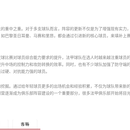
注的重中之重。对于多支球队而言，阵容的更新不仅是为了增强现有实力
，如巴黎圣日耳曼、马赛和里昂，都会通过引进新的核心球员，来填补上
足球比赛对球员综合能力要求的提升，法甲球队在选人时越来越注重球员
提升中场的控制力和攻防转换的效率。同时，也有不少球队加强了防守端
质过硬、对抗能力强的球员。
和挖掘。通过给年轻球员更多的出场机会和经验积累，不仅为球队带来新
训营逐渐成为俱乐部阵容建设的一个重要部分，很多法甲俱乐部开始将目