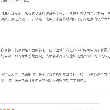
成为国际足坛的明星。
过引进外部专家、加强青训设施建设等手段，不断提升青训质量。未来，
力源泉。通过高效的青训体系，法甲俱乐部能够确保球队在短期内获得竞
阵容调整与长远发展方面的部署，显示出他们在全球足球格局中逐渐崭露
规划以及卓越的青训系统建设，法甲俱乐部不仅能够在新赛季中提升战斗
的可持续发展。未来的法甲将不仅仅依赖明星球员的引领，而是通过全方
预见，法甲将在未来几年内在欧洲足坛占据更加重要的位置。