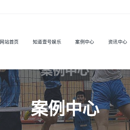
网站首页
知道壹号娱乐
案例中心
资讯中心
案例中心