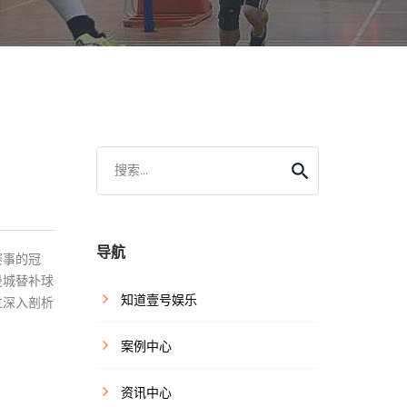
搜索...
导航
赛事的冠
曼城替补球
知道壹号娱乐
过深入剖析
案例中心
资讯中心