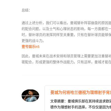
总结：
通过上述分析，我们可以看出，曼城替补阵容崩盘的原因
的配合问题，以及士气和心理状态的影响，每一方面都在
时，替补球员的发挥同样至关重要。只有在替补球员能够
更强的战斗力。
壹号娱乐h5
因此，曼城未来在战术安排和球员管理上需要更加注重替
密配合，形成更强的整体作战能力。只有这样，曼城才能
曼城为何将哈兰德视为理想射手背
文章摘要：曼城俱乐部在其持续追求欧
德作为理想射手的选择，不仅仅是因为