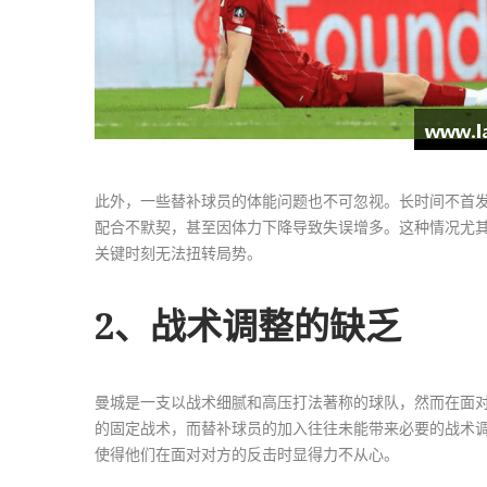
此外，一些替补球员的体能问题也不可忽视。长时间不首
配合不默契，甚至因体力下降导致失误增多。这种情况尤
关键时刻无法扭转局势。
2、战术调整的缺乏
曼城是一支以战术细腻和高压打法著称的球队，然而在面
的固定战术，而替补球员的加入往往未能带来必要的战术
使得他们在面对对方的反击时显得力不从心。