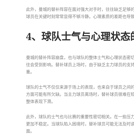
此外，曼城的替补阵容在面对强大对手时，往往缺乏足够
球员在关键时刻常常显得不够冷静。心理素质的差距也导
4、球队士气与心理状态
曼城的替补阵容崩盘，也与球队的整体士气和心理状态密
往会受到影响。替补球员上场时，由于缺乏主力球员的支
重。
球队的士气不仅仅来源于场上的表现，也来自于球员之间
方面可能有所欠缺。当主力球员离场时，替补球员很难在
整体表现下滑。
此外，球队的士气也与比赛的重要性密切相关。在一些压
更加不稳定。当球队陷入困境时，替补球员可能无法及时
面。