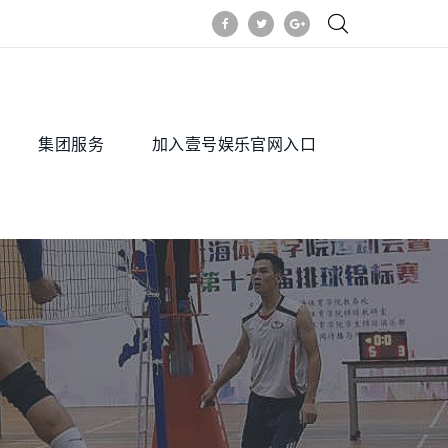
集团服务
加入壹号娱乐官网入口