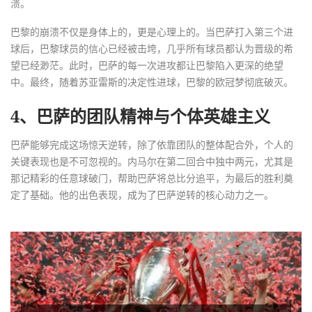
溃。
巴黎的崩溃不仅是身体上的，更是心理上的。当巴萨打入第三个进
球后，巴黎球员的信心已经被击垮，几乎所有球员都认为晋级的希
望已经渺茫。此时，巴萨的每一次进攻都让巴黎陷入更深的绝望
中。最终，随着苏亚雷斯的决定性进球，巴黎的欧冠梦彻底破灭。
4、巴萨的团队精神与个体英雄主义
巴萨能够完成这场惊天逆转，除了依靠团队的整体配合外，个人的
关键表现也是不可忽视的。内马尔在第二回合中独中两元，尤其是
那记精彩的任意球破门，帮助巴萨将总比分追平，为最后的胜利奠
定了基础。他的出色表现，成为了巴萨逆转的核心动力之一。