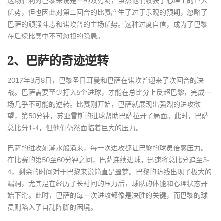
这场胜利对巴黎来说是一种双刃剑，虽然他们收获了心理上的巨大
优势，但也因此对第二回合的比赛产生了过于乐观的预期，忽略了
巴萨的顽强斗志和诺坎普的主场优势。这种过度自信，成为了巴黎
在后续比赛中不可忽视的隐患。
2、巴萨的奇迹逆转
2017年3月8日，巴黎圣日耳曼和巴萨在诺坎普迎来了次回合的决
战。巴萨需要至少打入5个进球，才能在总比分上反超巴黎，完成一
场几乎不可能的逆转。比赛刚开始，巴萨就展现出强烈的进攻欲
望，第50分钟，苏亚雷斯的进球帮助巴萨拉开了局面。此时，巴萨
总比分1-4，但他们仍然面临着巨大的压力。
巴萨的进攻如潮水般涌来，每一次进攻都让巴黎的球员倍感压力。
在比赛的第50至60分钟之间，巴萨连续进球，迅速将总比分追至3-
4，剩余的时间对于巴黎来说简直是噩梦。巴黎的防线出现了极大的
漏洞，尤其是在经历了长时间的压力后，球队的体能和心理状态开
始下滑。此时，巴萨的每一次进攻都像是决胜的关键，而巴黎的球
员则陷入了自乱阵脚的困境。