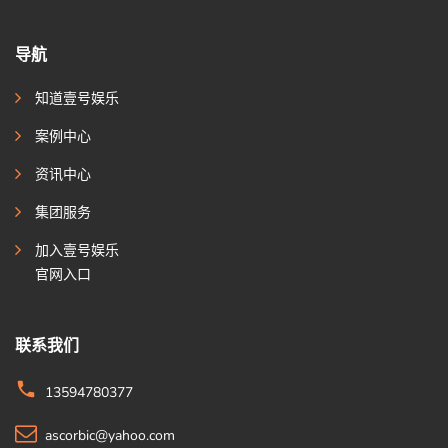
导航
知道壹号娱乐
案例中心
资讯中心
集团服务
加入壹号娱乐
官网入口
联系我们
13594780377
ascorbic@yahoo.com