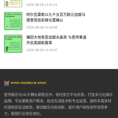
2026-08-06 11:01:21
阿尔瓦雷斯以九千五百万欧元加盟马
德里竞技前锋位置确认
2026-08-06 10:18:48
镰田大地免签加盟水晶宫 与恩师重逢
开启英超新篇章
2026-08-05 13:15:47
壹号娱乐与NG大舞台紧密合作，依托官方平台优势，打造多元化娱乐
品牌。平台聚焦用户需求，结合先进技术和专业运营，提供丰富多样
的游戏和互动体验，推动娱乐内容创新，提升用户粘性和市场竞争
力，稳居行业领先地位。