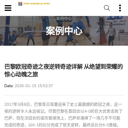
案例中心
巴黎欧冠奇迹之夜逆转奇迹详解 从绝望到荣耀的
惊心动魄之旅
Date
2026-01-15 15:53:37
2017年3月8日，巴黎圣日耳曼迎来了史上最震撼的欧冠之夜，这一
夜的逆转令人永远铭记。尽管巴黎在首回合以4-0的巨大优势击败了
巴萨，但在次回合的诺坎普球场上，巴萨却演绎了一场几乎不可能
完成的奇迹，以6-1的比分完成了惊天逆转，最终总比分6-5晋级。