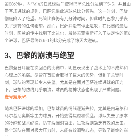
第88分钟，内马尔的任意球破门使得巴萨总比分达到了5-5，并且由
于客场进球的规则，巴萨凭借此进球总比分领先。这一时刻，巴黎
彻底陷入了绝望。尽管比赛仍有几分钟时间，但此时的巴黎几乎丧
失了逆转的任何希望。然而，巴萨并没有停止进攻，在比赛的最后
时刻，图兰的传中找到了比达尔，最终苏亚雷斯打入了决定性的第6
个进球，巴萨最终以6-1的比分完成了惊天大逆转。
3、巴黎的崩溃与绝望
巴黎圣日耳曼在次回合的比赛中，明显表现出了战术上的不成熟和
心理上的脆弱。尽管在首回合取得了巨大的优势，但到了关键时
刻，球队的表现却令人失望。尤其是在面对巴萨连续进球的压力
下，巴黎的防线几乎崩溃，球员的精神状态也出现了严重问题。
壹号娱乐h5
随着巴萨进球的增加，巴黎球员的情绪逐渐失控，尤其是内马尔和
马尔基尼奥斯等主力球员，开始变得焦虑和慌乱。球队失去了原本
的冷静和战术纪律，防守端漏洞百出，进攻端则缺乏有效的反击。
整个球队在面对极大压力时，未能有效调整心态，导致了最终的崩