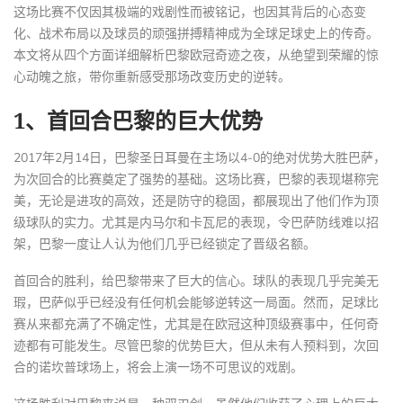
这场比赛不仅因其极端的戏剧性而被铭记，也因其背后的心态变
化、战术布局以及球员的顽强拼搏精神成为全球足球史上的传奇。
本文将从四个方面详细解析巴黎欧冠奇迹之夜，从绝望到荣耀的惊
心动魄之旅，带你重新感受那场改变历史的逆转。
1、首回合巴黎的巨大优势
2017年2月14日，巴黎圣日耳曼在主场以4-0的绝对优势大胜巴萨，
为次回合的比赛奠定了强势的基础。这场比赛，巴黎的表现堪称完
美，无论是进攻的高效，还是防守的稳固，都展现出了他们作为顶
级球队的实力。尤其是内马尔和卡瓦尼的表现，令巴萨防线难以招
架，巴黎一度让人认为他们几乎已经锁定了晋级名额。
首回合的胜利，给巴黎带来了巨大的信心。球队的表现几乎完美无
瑕，巴萨似乎已经没有任何机会能够逆转这一局面。然而，足球比
赛从来都充满了不确定性，尤其是在欧冠这种顶级赛事中，任何奇
迹都有可能发生。尽管巴黎的优势巨大，但从未有人预料到，次回
合的诺坎普球场上，将会上演一场不可思议的戏剧。