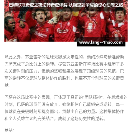
除此之外，苏亚雷斯的进球无疑是决定性的，他的冷静与精准帮助
巴萨完成了总比分上的逆转。尽管苏亚雷斯在整场比赛中经历了多
次关键时刻的压力，但他的坚韧和果敢展现了顶级球员的风范。巴
萨的逆转不仅是球队整体协作的胜利，也离不开个别球员的关键贡
献。
巴萨在这场比赛中的表现，正体现了真正的“团队精神”。在最艰难的
时刻，巴萨的球员们没有放弃，始终相信自己能够完成逆转。每一
位球员在关键时刻都挺身而出，贡献出自己的力量。这种集体协作
和个人英雄主义的完美结合，成就了这场历史性的逆转。
总结：