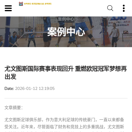
案例中心
尤文图斯国际赛事表现回升 重燃欧冠冠军梦想再
出发
Date
2026-01-12 12:19:05
文章摘要：
尤文图斯足球俱乐部，作为意大利足球的传统豪门，一直以来都备
受关注。近年来，尽管面临了财务和竞技上的多重挑战，尤文图斯