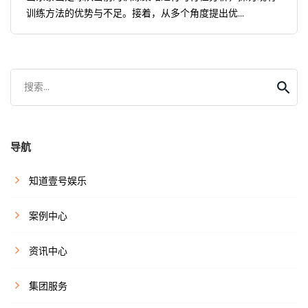
训练方法的优势与不足。接着，从多个角度提出优...
搜索...
导航
知道壹号娱乐
案例中心
资讯中心
集团服务