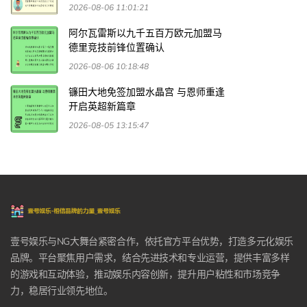
2026-08-06 11:01:21
阿尔瓦雷斯以九千五百万欧元加盟马
德里竞技前锋位置确认
2026-08-06 10:18:48
镰田大地免签加盟水晶宫 与恩师重逢
开启英超新篇章
2026-08-05 13:15:47
壹号娱乐与NG大舞台紧密合作，依托官方平台优势，打造多元化娱乐
品牌。平台聚焦用户需求，结合先进技术和专业运营，提供丰富多样
的游戏和互动体验，推动娱乐内容创新，提升用户粘性和市场竞争
力，稳居行业领先地位。