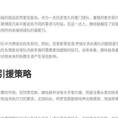
面临的挑战显然更加复杂。作为一支历史悠久的豪门球队，曼联的更衣室
与管理技巧来平衡这些不同的需求与利益。在这一点上，滕哈赫展现了较
出场时间来维持球队的凝聚力。
队中大牌球员的关系时。例如，克里斯蒂亚诺·罗纳尔多的离队问题就曾
他在处理复杂球队内部矛盾时需要更加细致的技巧。总体来看，滕哈赫具
将对他未来的执教生涯产生深远影响。
引援策略
重要的作用。在阿贾克斯，滕哈赫并没有大手笔引援，而是注重从青训体
平和战术执行力的要求。正因如此，阿贾克斯能够培养出像德容、塔迪奇