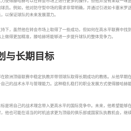
实力使得滕哈赫可以在转会市场上进行更多的操作，但他并没有采取一味
的球员。例如，他对防守型中场的需求非常明确，并通过引进如卡塞米罗
员，以保证球队的未来发展潜力。
支持下，虽然他在转会市场上取得了一些成功，但如何在高水平联赛中找
略上做得更加精准，滕哈赫将能够进一步提升球队的整体竞争力。
划与长期目标
够在欧洲顶级联赛中稳定执教并带领球队取得长期成功的教练。从他早期
升自己的战术水平与管理能力。这种稳扎稳打的职业发展方式使得滕哈赫
目标是将自己的战术理念带入更高水平的国际竞争中。未来，他希望能够
时，他也可能在适当的时机追求更为顶级的俱乐部或国家队执教机会，继