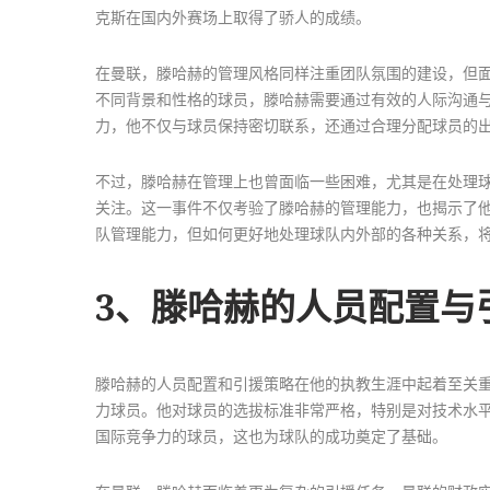
克斯在国内外赛场上取得了骄人的成绩。
在曼联，滕哈赫的管理风格同样注重团队氛围的建设，但
不同背景和性格的球员，滕哈赫需要通过有效的人际沟通
力，他不仅与球员保持密切联系，还通过合理分配球员的
不过，滕哈赫在管理上也曾面临一些困难，尤其是在处理球
关注。这一事件不仅考验了滕哈赫的管理能力，也揭示了
队管理能力，但如何更好地处理球队内外部的各种关系，
3、滕哈赫的人员配置与
滕哈赫的人员配置和引援策略在他的执教生涯中起着至关
力球员。他对球员的选拔标准非常严格，特别是对技术水
国际竞争力的球员，这也为球队的成功奠定了基础。