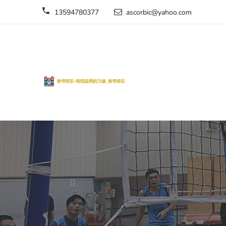
13594780377
ascorbic@yahoo.com