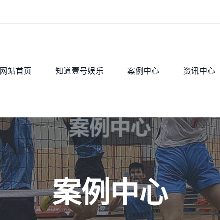
网站首页
知道壹号娱乐
案例中心
资讯中心
案例中心