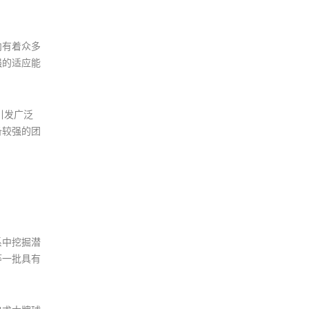
内有着众多
强的适应能
引发广泛
备较强的团
系中挖掘潜
等一批具有