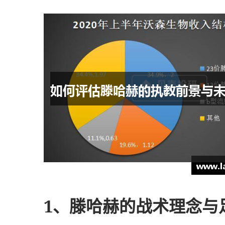
1、滕哈赫的战术理念与