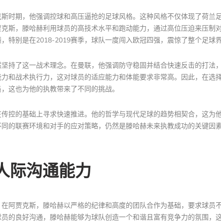
克斯时期，他强调控球和高压逼抢的足球风格。这种风格不仅体现了荷兰
贾克斯，滕哈赫利用球员的高技术水平和跑动能力，通过高位压迫来压制
特别是在2018-2019赛季，球队一度闯入欧冠四强，震惊了整个足球
然坚持了这一战术理念。在曼联，他强调防守稳固并结合快速反击的打法
能力和战术执行力，这对球员的适应能力和体能要求非常高。因此，在选
员，这也为他的执教带来了不同的挑战。
在传控的基础上寻求快速推进。他的哲学与现代足球的趋势相契合，这为
不同的联赛环境和对手的应对策略，仍然是滕哈赫未来执教成功的关键因
人际沟通能力
。在阿贾克斯，滕哈赫以严格的纪律和高度的团队合作为基础，要求球员
球员的良好沟通，滕哈赫能够为球队创造一个和谐且富有竞争力的氛围，