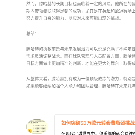
然而，滕哈赫的长期目标也面临着一定的风险。他所在的
期内带领曼联取得足够的成功，尤其是在英超和欧冠赛场
努力提升自身的能力，以应对未来可能出现的挑战。
总结：
滕哈赫的执教前景与未来发展潜力可以说是充满了不确定
需求灵活调整战术。而在球队管理与人员配置方面，滕哈
目标方面做出更加精准的判断，才能在更大的舞台上取得
从整体来看，滕哈赫拥有成为一位顶级教练的潜力，特别
如果能够继续加强个人能力和团队管理，滕哈赫在未来几
如何突破50万欧元转会费瓶颈挑
在现代足球世界中，俱乐部的转会费往