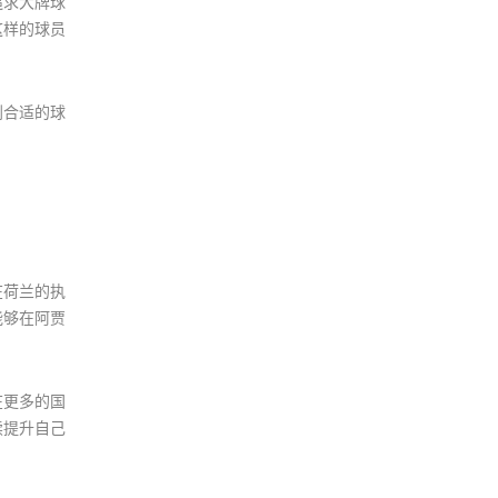
追求大牌球
这样的球员
到合适的球
在荷兰的执
能够在阿贾
在更多的国
续提升自己