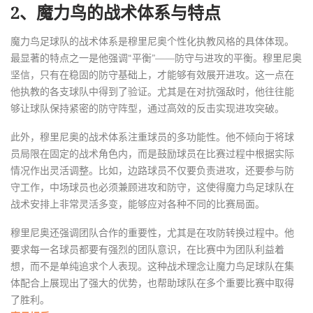
2、魔力鸟的战术体系与特点
魔力鸟足球队的战术体系是穆里尼奥个性化执教风格的具体体现。
最显著的特点之一是他强调“平衡”——防守与进攻的平衡。穆里尼奥
坚信，只有在稳固的防守基础上，才能够有效展开进攻。这一点在
他执教的各支球队中得到了验证。尤其是在对抗强敌时，他往往能
够让球队保持紧密的防守阵型，通过高效的反击实现进攻突破。
此外，穆里尼奥的战术体系注重球员的多功能性。他不倾向于将球
员局限在固定的战术角色内，而是鼓励球员在比赛过程中根据实际
情况作出灵活调整。比如，边路球员不仅要负责进攻，还要参与防
守工作，中场球员也必须兼顾进攻和防守，这使得魔力鸟足球队在
战术安排上非常灵活多变，能够应对各种不同的比赛局面。
穆里尼奥还强调团队合作的重要性，尤其是在攻防转换过程中。他
要求每一名球员都要有强烈的团队意识，在比赛中为团队利益着
想，而不是单纯追求个人表现。这种战术理念让魔力鸟足球队在集
体配合上展现出了强大的优势，也帮助球队在多个重要比赛中取得
了胜利。