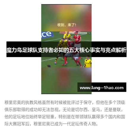
穆里尼奥的执教风格虽然有时候被批评过于保守，但他在多个顶级
俱乐部取得的成功却无法忽视。无论是切尔西、皇马，还是曼联，
他的足坛地位始终举足轻重，特别是在带领球队赢得多个国内和国
际大赛冠军后，穆里尼奥已成为一代足坛传奇人物。