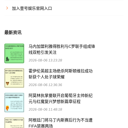
加入壹号娱乐官网入口
最新资讯
马内加盟利雅得胜利与C罗联手组成锋
线双枪引发关注
2026-08-06 13:23:28
霍伊伦英超主场绝杀阿斯顿维拉成功
斩获个人处子球荣耀
2026-08-06 12:36:36
阿莫林执掌曼联开启葡萄牙主帅新纪
元与红魔复兴梦想新篇章征程
2026-08-06 11:48:18
阿根廷门将马丁内斯赛后行为不当遭
FIFA禁赛两场