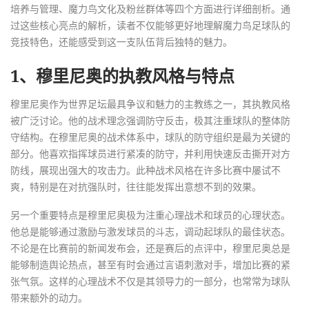
培养与管理、魔力鸟文化及粉丝群体等四个方面进行详细剖析。通
过这些核心亮点的解析，读者不仅能够更好地理解魔力鸟足球队的
竞技特色，还能感受到这一支队伍背后独特的魅力。
1、穆里尼奥的执教风格与特点
穆里尼奥作为世界足坛最具争议和魅力的主教练之一，其执教风格
被广泛讨论。他的战术理念强调防守反击，极其注重球队的整体防
守结构。在穆里尼奥的战术体系中，球队的防守组织是最为关键的
部分。他喜欢指挥球员进行紧凑的防守，并利用快速反击撕开对方
防线，展现出强大的攻击力。此种战术风格在许多比赛中屡试不
爽，特别是在对抗强队时，往往能发挥出意想不到的效果。
另一个重要特点是穆里尼奥极为注重心理战术和球员的心理状态。
他总是能够通过激励与激发球员的斗志，调动起球队的最佳状态。
不论是在比赛前的新闻发布会，还是赛后的点评中，穆里尼奥总是
能够制造舆论热点，甚至有时会通过言语刺激对手，增加比赛的紧
张气氛。这样的心理战术不仅是其领导力的一部分，也常常为球队
带来额外的动力。