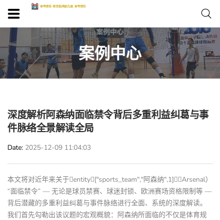
案例中心
深度解析阿森纳面临禁令背后多重利益纠葛与事
件脉络全景解读全局
Date
2025-12-09 11:04:03
本文将对近年来关于entity["sports_team","阿森纳",1]（Arsenal）
“面临禁令” — 无论是球员禁赛、球迷封锁、欧洲赛场资格限制等 —
背后潜藏的多重利益纠葛与事件脉络进行全面、系统的深度解读。
我们首先勾勒出该议题的宏观概貌：阿森纳所面临的不仅是体育规