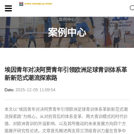
案例中心
埃因青年对决阿贾青年引领欧洲足球青训体系革
新新范式潮流探索路
Date
2025-12-05 11:09:54
本文以“埃因青年对决阿贾青年引领欧洲足球青训体系革新新范式潮
流探索路”为核心，从对抗背后的体系变革、两大青训模式的时代价
值、对欧洲青训的外溢影响、以及其所推动的未来发展方向四个方
面展开研究性论述。文章首先概述两支荷兰顶级青训力量在竞争中