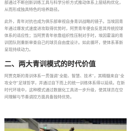
部通过不断创新训练工具与科学分析方式推动体系上层结构优化，
从而形成独具特色的培养路径。
此外，青年对抗也成为俱乐部审视自身青训战略的镜子。当埃因青
年通过爆发式速度进攻取得优势时，阿贾青年便会反思其传统控球
体系的适应性；当阿贾青年依靠组织性压制对手时，埃因霍温的青
训团队则重新审查自己的球员自由度设计。如此循环，使体系革新
呈现持续动力。
二、两大青训模式的时代价值
阿贾克斯的青训体系一贯强调“全能、智慧、技术”，其精髓来自“全
攻全守”足球哲学，并通过自下而上的统一训练体系得以延续。在新
时代环境中，这种模式通过数据化工具进一步升级，使其球员在空
间理解与节奏调控方面具备独特优势。