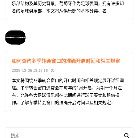
乐部结构及其历史背景。葡萄牙作为足球强国，拥有许多知
名的足球俱乐部，本文将从俱乐部的基本分类、名...
如何查询冬季转会窗口的准确开启时间和相关规定
2025-12-05 12:16:16
本文将围绕冬季转会窗口的开启时间和相关规定展开详细阐
述。冬季转会窗口通常会在每年的1月开启，为期一个月左
右，允许各大足球俱乐部在此期间进行球员买卖和租借操
作。了解冬季转会窗口的准确开启时间以及相关规定...
搜索...