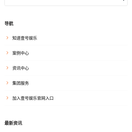
导航
知道壹号娱乐
案例中心
资讯中心
集团服务
加入壹号娱乐官网入口
最新资讯