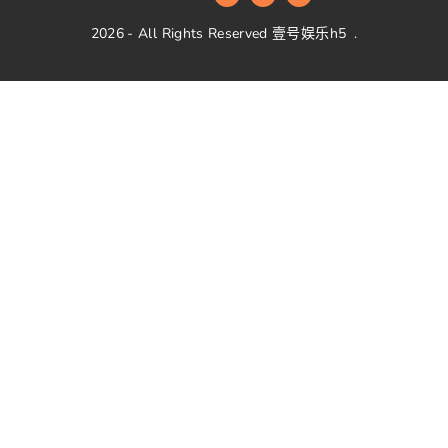
2026
- All Rights Reserved
壹号娱乐h5
.