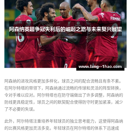
阿森纳的进攻风格更加多样化，球员之间的配合流畅且有条不紊。
在阿尔特塔的带领下，阿森纳通过流畅的传球和灵活的阵型转换，
令对手难以应对。阿尔特塔也在防守端做出了许多调整，阿森纳的
防线更具稳定性，球员之间的默契配合使得防守时更加紧凑，减少
了不必要的失误。
此外，阿尔特塔注重培养年轻球员的独立思考能力，这使得阿森纳
的比赛风格更加灵活多变。年轻球员在阿尔特塔的体系下迅速成