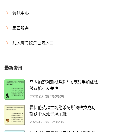
资讯中心
集团服务
加入壹号娱乐官网入口
最新资讯
马内加盟利雅得胜利与C罗联手组成锋
线双枪引发关注
2026-08-06 13:23:28
霍伊伦英超主场绝杀阿斯顿维拉成功
斩获个人处子球荣耀
2026-08-06 12:36:36