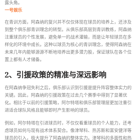
露头角。
一号娱乐
在青训方面，阿森纳的复兴并不仅仅体现在球员的培养上，还涉及
到整个俱乐部青训理念的转型。从俱乐部高层到青训教练，阿森纳
注重球员的个性发展，避免单一的战术灌输，而是让年轻球员在多
样化的环境中成长。这种以球员为核心的青训理念，使得阿森纳在
未来几年内能够源源不断地培养出更多潜力股，保证球队在各个位
置上都有人才储备。
2、引援政策的精准与深远影响
在阿森纳争冠失利之后，俱乐部认识到引援是提升阵容整体实力的
关键。因此，阿森纳的引援政策在过去几个赛季中得到了显著优
化。相比于以前的引援策略，阿尔特塔和俱乐部管理层更加注重引
进适合球队风格且能够即时产生影响的球员。
例如，阿尔特塔在引进球员时，不仅仅看重球员的个人能力，还考
虑球员如何与现有战术体系契合。像津琴科、热苏斯和富安健洋等
球员的引入，极大提升了阿森纳的整体实力。津琴科的多面性和热