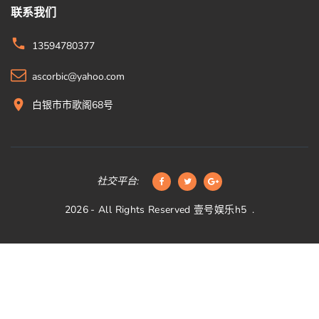
联系我们
13594780377
ascorbic@yahoo.com
白银市市歌阁68号
社交平台:
2026
- All Rights Reserved
壹号娱乐h5
.