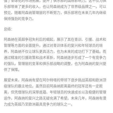
强了全球化的市场拓展，提升了俱乐部的国际影响力。这不仅为俱
乐部带来了更多的收入，也让阿森纳成为了世界级品牌之一。可以
预见，随着阿森纳管理层的不断努力，俱乐部将在未来几年内继续
保持强劲的竞争力。
总结：
阿森纳在英超争冠失利后的崛起，展示了其在青训、引援、战术和
管理等方面的全面提升。通过对青训体系的复兴和年轻球员的培
养，阿森纳不仅让球队更具活力，也为未来的成功打下了基础。而
通过精准的引援政策和战术革新，阿森纳逐步形成了一个有竞争力
的强队。管理层的变革和俱乐部战略的调整，也为阿森纳的复兴提
供了保障。
展望未来，阿森纳有望在阿尔特塔的带领下逐步挑战英超和欧洲顶
级球队的霸主地位。虽然目前阿森纳距离最终的冠军还有一定距
离，但凭借球队的深厚底蕴、年轻球员的快速成长以及稳健的管理
运作，阿森纳的复兴之路无疑充满了希望。未来几年，阿森纳有潜
力成为英超乃至欧洲最具竞争力的球队之一。