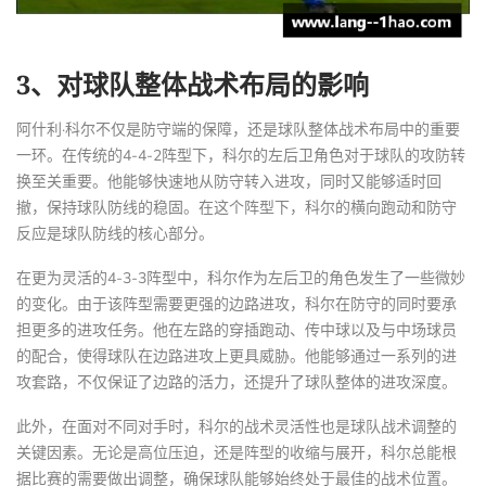
3、对球队整体战术布局的影响
阿什利·科尔不仅是防守端的保障，还是球队整体战术布局中的重要
一环。在传统的4-4-2阵型下，科尔的左后卫角色对于球队的攻防转
换至关重要。他能够快速地从防守转入进攻，同时又能够适时回
撤，保持球队防线的稳固。在这个阵型下，科尔的横向跑动和防守
反应是球队防线的核心部分。
在更为灵活的4-3-3阵型中，科尔作为左后卫的角色发生了一些微妙
的变化。由于该阵型需要更强的边路进攻，科尔在防守的同时要承
担更多的进攻任务。他在左路的穿插跑动、传中球以及与中场球员
的配合，使得球队在边路进攻上更具威胁。他能够通过一系列的进
攻套路，不仅保证了边路的活力，还提升了球队整体的进攻深度。
此外，在面对不同对手时，科尔的战术灵活性也是球队战术调整的
关键因素。无论是高位压迫，还是阵型的收缩与展开，科尔总能根
据比赛的需要做出调整，确保球队能够始终处于最佳的战术位置。