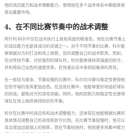
他的适应能力和战术理解能力，使得他在多个战术体系中都能够发
挥出重要作用。
4、在不同比赛节奏中的战术调整
阿什利·科尔不仅在战术执行上具有高度的精准性，他在比赛节奏上
的适应能力也是其成功的关键之一。对于不同节奏的比赛，科尔能
够根据对方的打法和场上局势，及时调整自己的战术职责。例如，
在对阵快节奏、对抗强烈的球队时，科尔能够保持高强度的防守，
并利用自己出色的速度优势，在快速反击中承担起推进的责任。
在一些较为紧张、节奏较慢的比赛中，科尔的冷静与稳定性使得他
在防守端的发挥更加出色。在这些比赛中，他能够更好地组织球队
的防线，避免对方的进攻突破。同时，他的控制力和稳定性也使得
球队在场上始终保持较好的平衡。
科尔在比赛中的适应性和战术调整能力，还体现在他能根据比赛的
具体情况调整自己的进攻和防守比例。在比赛节奏较慢时，他可以
适当增加边路插上的频率，而在节奏较快时，他则更多地集中精力