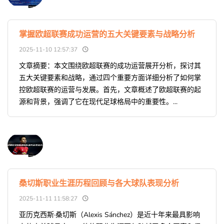
掌握欧超联赛成功运营的五大关键要素与战略分析
2025-11-10 12:57:37
文章摘要：本文围绕欧超联赛的成功运营展开分析，探讨其
五大关键要素和战略，通过四个重要方面详细分析了如何掌
控欧超联赛的运营与发展。首先，文章概述了欧超联赛的起
源和背景，强调了它在现代足球格局中的重要性。...
桑切斯职业生涯历程回顾与各大球队表现分析
2025-11-11 11:58:27
亚历克西斯·桑切斯（Alexis Sánchez）是近十年来最具影响