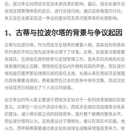
后，探讨争议对西班牙足协未来改革的影响；最后，结合此事件对
全球足球管理体系的启示，进行总结归纳。通过这些角度的讨论，
本文旨在全面呈现这一争议的复杂性及其可能带来的长期影响。
1、古蒂与拉波尔塔的背景与争议起因
古蒂与拉波尔塔，作为西班牙足球界的重要人物，其各自的背景和
所代表的不同立场为这场争议埋下了伏笔。古蒂，前皇家马德里著
名球员，在退役后曾积极参与足球管理工作，其务实的风格和对足
球发展的独立见解，使得他在足坛内外拥有较高的声誉。而拉波尔
塔则是巴塞罗那足球俱乐部的现任主席，长期以来在西班牙足球圈
内具有重要话语权。两者虽然在过去的竞争中有所交集，但这次的
分歧显然已经超出了个人对立的层面。
此次争议的导火索主要源于西班牙足协对于一系列改革措施的实施
意见。古蒂在一次公开讲话中表示，西班牙足球应该加强青训体系
的建设，减少俱乐部之间的财政竞争，提升整个联赛的整体水平。
而拉波尔塔则认为，这些建议过于理想化，难以在现实中实施。他
认为，西甲联赛需要通过商业化和全球化战略来增强其竞争力，依