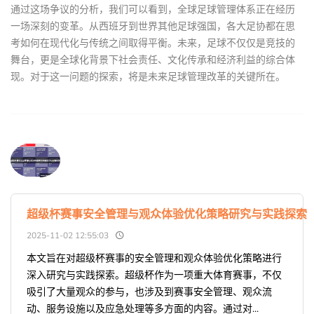
通过这场争议的分析，我们可以看到，全球足球管理体系正在经历
一场深刻的变革。从西班牙到世界其他足球强国，各大足协都在思
考如何在现代化与传统之间取得平衡。未来，足球不仅仅是竞技的
舞台，更是全球化背景下社会责任、文化传承和经济利益的综合体
现。对于这一问题的探索，将是未来足球管理改革的关键所在。
超级杯赛事安全管理与观众体验优化策略研究与实践探索
2025-11-02 12:55:03
本文旨在对超级杯赛事的安全管理和观众体验优化策略进行
深入研究与实践探索。超级杯作为一项重大体育赛事，不仅
吸引了大量观众的参与，也涉及到赛事安全管理、观众流
动、服务设施以及应急处理等多方面的内容。通过对...