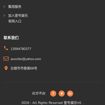
集团服务
加入壹号娱乐
官网入口
联系我们
13594780377
ascorbic@yahoo.com
白银市市歌阁68号
社交平台:
2026
- All Rights Reserved
壹号娱乐h5
.