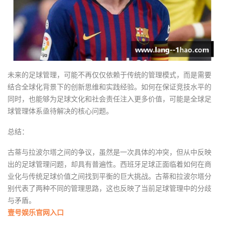
未来的足球管理，可能不再仅仅依赖于传统的管理模式，而是需要
结合全球化背景下的创新思维和实践经验。如何在保证竞技水平的
同时，也能够为足球文化和社会责任注入更多价值，可能是全球足
球管理体系亟待解决的核心问题。
总结：
古蒂与拉波尔塔之间的争议，虽然是一次具体的冲突，但从中反映
出的足球管理问题，却具有普遍性。西班牙足球正面临着如何在商
业化与传统足球价值之间找到平衡的巨大挑战。古蒂和拉波尔塔分
别代表了两种不同的管理思路，这也反映了当前足球管理中的分歧
与矛盾。
壹号娱乐官网入口