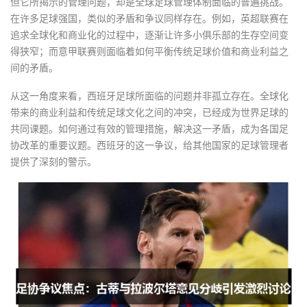
但它所揭示的管理问题，却是全球足球管理体制面临的普遍挑战。
在许多足球强国，类似的矛盾和争议同样存在。例如，英超联赛在
追求全球化和商业化的过程中，逐渐让许多小俱乐部的生存空间变
得狭窄；而意甲联赛则面临着如何平衡传统足球价值和商业利益之
间的矛盾。
从这一角度来看，西班牙足球所面临的问题并非孤立存在。全球化
带来的商业利益和传统足球文化之间的冲突，已经成为世界足球的
共同课题。如何通过有效的管理措施，解决这一矛盾，成为各国足
协改革的重要议题。西班牙的这一争议，给其他国家的足球管理者
提供了深刻的警示。