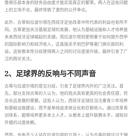
靠俱乐部本身的财务自由度才能实现真正的繁荣。两人在这些问题
上的立场不合，最终导致了激烈的公开争论。
此外，古蒂和拉波尔塔在西班牙足协改革中所代表的利益也有所不
同。古蒂更加关注基层足球的发展，他认为基础设施和人才培养是
未来西班牙足球崛起的关键。而拉波尔塔则更侧重于如何提升西甲
的国际影响力和经济收入，这直接关乎到巴萨等豪门俱乐部的利
益。这些根本性分歧使得两人之间的讨论逐渐升级，最终引发了广
泛的舆论关注。
2、足球界的反响与不同声音
古蒂与拉波尔塔的意见分歧，引发了足球界内外的广泛关注。首
先，部分支持古蒂的人认为，他的观点具有更高的社会责任感，符
合长远发展的需要。这些人认为，西班牙足球应当注重青少年培养
和基础设施建设，而不是单纯追求商业化和巨额收入。通过改革青
训体系，能够培养更多本土人才，从根本上提升联赛水平，减轻对
外援的过度依赖。
然而，也有不少人站在拉波尔塔的立场上，认为古蒂的提议过于理