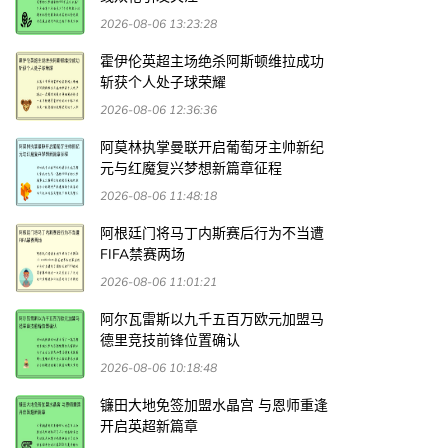
2026-08-06 13:23:28
霍伊伦英超主场绝杀阿斯顿维拉成功
斩获个人处子球荣耀
2026-08-06 12:36:36
阿莫林执掌曼联开启葡萄牙主帅新纪
元与红魔复兴梦想新篇章征程
2026-08-06 11:48:18
阿根廷门将马丁内斯赛后行为不当遭
FIFA禁赛两场
2026-08-06 11:01:21
阿尔瓦雷斯以九千五百万欧元加盟马
德里竞技前锋位置确认
2026-08-06 10:18:48
镰田大地免签加盟水晶宫 与恩师重逢
开启英超新篇章