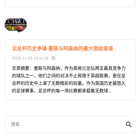
足总杯历史争锋 曼联与阿森纳的最大宿敌是谁
2025-11-03 10:41:26
文章摘要：曼联与阿森纳，作为英格兰足坛两支最具竞争力
的球队之一，他们之间的对决不止局限于英超联赛，更在足
总杯的历史中上演了无数精彩的较量。作为英国历史最悠久
的足球赛事，足总杯的每一场比赛都承载着无数球...
搜索...