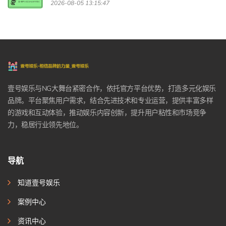
2026-08-05 13:15:47
壹号娱乐与NG大舞台紧密合作，依托官方平台优势，打造多元化娱乐
品牌。平台聚焦用户需求，结合先进技术和专业运营，提供丰富多样
的游戏和互动体验，推动娱乐内容创新，提升用户粘性和市场竞争
力，稳居行业领先地位。
导航
知道壹号娱乐
案例中心
资讯中心