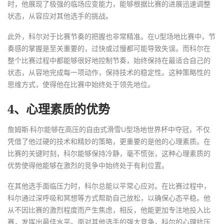
时，他展现了极强的临场应变能力，能够根据比赛的进展迅速调整
状态，从容应对其他选手的挑战。
此外，科尔对于比赛节奏的把握也非常精准。在U型场地比赛中，节
奏感的掌握是至关重要的，过快或过慢都可能导致失误。而科尔在
整个比赛过程中都能够很好地控制节奏，始终保持在最适合自己的
状态，从容地完成每一项动作，保持技术的稳定性。这种策略性的
思维方式，使得他在比赛中始终处于领先地位。
4、心理素质的优势
詹姆斯·科尔能够在高压的自由式滑雪U型场地世界杯中夺冠，不仅
凭借了他过硬的技术和精妙的策略，更重要的是他的心理素质。在
比赛的关键时刻，科尔能够保持冷静，毫不慌张，这种心理素质的
优势使得他能够在激烈的竞争中始终处于有利位置。
在其他选手面临压力时，科尔总能以平常心应对。在比赛过程中，
科尔通过深呼吸和冥想等方式帮助自己放松，以确保心态平稳。他
从不因比赛的激烈程度而产生焦虑，相反，他能更加专注地投入比
赛，发挥出最佳水平。面对其他选手的强大竞争，科尔的心理抗压