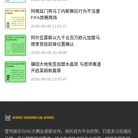
阿根廷门将马丁内斯赛后行为不当遭
FIFA禁赛两场
2026-08-06 11:01:21
阿尔瓦雷斯以九千五百万欧元加盟马
德里竞技前锋位置确认
2026-08-06 10:18:48
镰田大地免签加盟水晶宫 与恩师重逢
开启英超新篇章
2026-08-05 13:15:47
壹号娱乐与NG大舞台紧密合作，依托官方平台优势，打造多元化娱乐