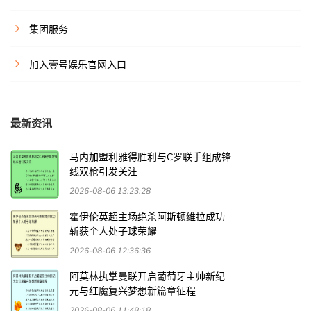
集团服务
加入壹号娱乐官网入口
最新资讯
马内加盟利雅得胜利与C罗联手组成锋
线双枪引发关注
2026-08-06 13:23:28
霍伊伦英超主场绝杀阿斯顿维拉成功
斩获个人处子球荣耀
2026-08-06 12:36:36
阿莫林执掌曼联开启葡萄牙主帅新纪
元与红魔复兴梦想新篇章征程
2026-08-06 11:48:18