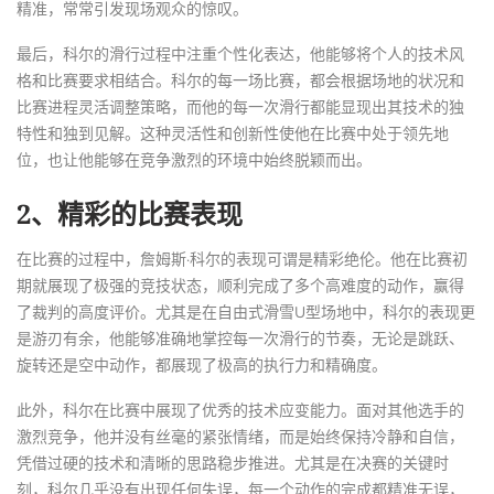
精准，常常引发现场观众的惊叹。
最后，科尔的滑行过程中注重个性化表达，他能够将个人的技术风
格和比赛要求相结合。科尔的每一场比赛，都会根据场地的状况和
比赛进程灵活调整策略，而他的每一次滑行都能显现出其技术的独
特性和独到见解。这种灵活性和创新性使他在比赛中处于领先地
位，也让他能够在竞争激烈的环境中始终脱颖而出。
2、精彩的比赛表现
在比赛的过程中，詹姆斯·科尔的表现可谓是精彩绝伦。他在比赛初
期就展现了极强的竞技状态，顺利完成了多个高难度的动作，赢得
了裁判的高度评价。尤其是在自由式滑雪U型场地中，科尔的表现更
是游刃有余，他能够准确地掌控每一次滑行的节奏，无论是跳跃、
旋转还是空中动作，都展现了极高的执行力和精确度。
此外，科尔在比赛中展现了优秀的技术应变能力。面对其他选手的
激烈竞争，他并没有丝毫的紧张情绪，而是始终保持冷静和自信，
凭借过硬的技术和清晰的思路稳步推进。尤其是在决赛的关键时
刻，科尔几乎没有出现任何失误，每一个动作的完成都精准无误，