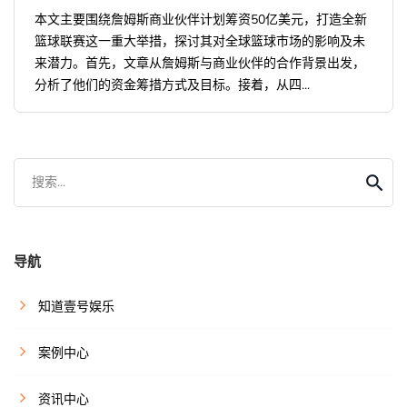
本文主要围绕詹姆斯商业伙伴计划筹资50亿美元，打造全新
篮球联赛这一重大举措，探讨其对全球篮球市场的影响及未
来潜力。首先，文章从詹姆斯与商业伙伴的合作背景出发，
分析了他们的资金筹措方式及目标。接着，从四...
搜索...
导航
知道壹号娱乐
案例中心
资讯中心