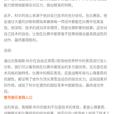
能力使得他能够应对压力，做出精准的判断。
此外，科尔的信心来源于他对自己技术的充分信任。在比赛前，他
会通过大量的训练和模拟来确保每一项动作都能在比赛中完美呈
现。他深知，技术的成功并非偶然，而是长期积累的结果。这份对
自己技术的自信，让他在比赛中能够毫不犹豫地做出最具挑战性的
动作，最终赢得胜利。
总结：
通过对詹姆斯·科尔在自由式滑雪U型场地世界杯中的表现进行深入
分析，我们可以看到他在比赛中展现出的多方面优势。无论是在技
术风格的独特性、比赛中的精彩表现，还是战略布局与心理素质的
优越性，都证明了他作为顶尖滑雪运动员的综合实力。这些因素共
同作用，成就了科尔在激烈的国际竞争中脱颖而出，最终成功夺
冠。
壹号娱乐官网入口
总的来说，詹姆斯·科尔的胜利不仅是技术的体现，更是心理素质、
战略眼光和比赛经验的综合结果。他不仅在U型场地上创造了技术上