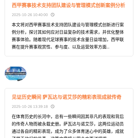
西甲赛事技术支持团队建设与管理模式创新案例分析
2025-10-26 10:40:00
本文将对西甲赛事技术支持团队建设与管理模式创新进行案
例分析，探讨其如何应对日益复杂的技术需求，并优化整体
赛事体验。随着现代足球赛事的技术含量日益增加，西甲联
赛在提升赛事观赏性、参与度、以及运营效率方面...
见证历史瞬间 萨瓦达与诺艾莎的精彩表现成就传奇
2025-10-26 13:39:18
在体育历史的长河中，总有一些瞬间因其非凡的表现和背后
的传奇人物而被永载史册。萨瓦达与诺艾莎，这两位运动员
通过各自的精彩表现，成为了众多体育迷心中的英雄，成就