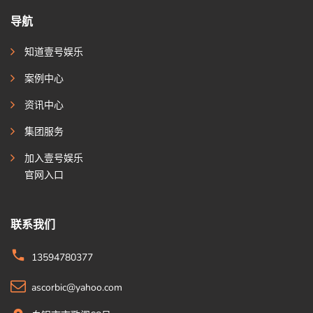
导航
知道壹号娱乐
案例中心
资讯中心
集团服务
加入壹号娱乐
官网入口
联系我们
13594780377
ascorbic@yahoo.com