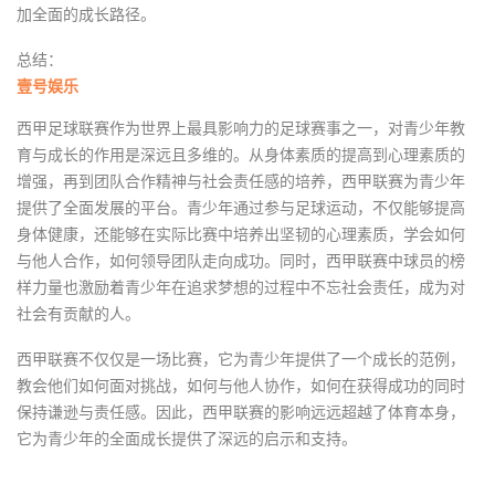
加全面的成长路径。
总结：
壹号娱乐
西甲足球联赛作为世界上最具影响力的足球赛事之一，对青少年教
育与成长的作用是深远且多维的。从身体素质的提高到心理素质的
增强，再到团队合作精神与社会责任感的培养，西甲联赛为青少年
提供了全面发展的平台。青少年通过参与足球运动，不仅能够提高
身体健康，还能够在实际比赛中培养出坚韧的心理素质，学会如何
与他人合作，如何领导团队走向成功。同时，西甲联赛中球员的榜
样力量也激励着青少年在追求梦想的过程中不忘社会责任，成为对
社会有贡献的人。
西甲联赛不仅仅是一场比赛，它为青少年提供了一个成长的范例，
教会他们如何面对挑战，如何与他人协作，如何在获得成功的同时
保持谦逊与责任感。因此，西甲联赛的影响远远超越了体育本身，
它为青少年的全面成长提供了深远的启示和支持。