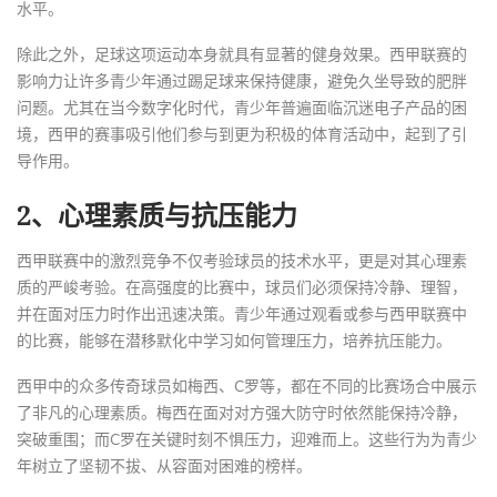
水平。
除此之外，足球这项运动本身就具有显著的健身效果。西甲联赛的
影响力让许多青少年通过踢足球来保持健康，避免久坐导致的肥胖
问题。尤其在当今数字化时代，青少年普遍面临沉迷电子产品的困
境，西甲的赛事吸引他们参与到更为积极的体育活动中，起到了引
导作用。
2、心理素质与抗压能力
西甲联赛中的激烈竞争不仅考验球员的技术水平，更是对其心理素
质的严峻考验。在高强度的比赛中，球员们必须保持冷静、理智，
并在面对压力时作出迅速决策。青少年通过观看或参与西甲联赛中
的比赛，能够在潜移默化中学习如何管理压力，培养抗压能力。
西甲中的众多传奇球员如梅西、C罗等，都在不同的比赛场合中展示
了非凡的心理素质。梅西在面对对方强大防守时依然能保持冷静，
突破重围；而C罗在关键时刻不惧压力，迎难而上。这些行为为青少
年树立了坚韧不拔、从容面对困难的榜样。