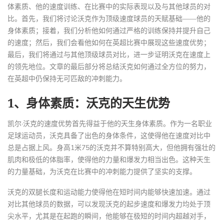
体素质、他的速度训练、在比赛中的实际表现以及与其他球员的对
比。首先，我们将讨论沃克作为顶级速度球员的天赋基础——他的
身体素质；接着，我们分析他如何通过严格的训练保持并提升自己
的速度；然后，我们会看他如何在英超比赛中展现这些速度优势；
最后，我们将通过与其他顶级球员对比，进一步证明沃克在速度上
的领先地位。文章的最后部分将总结沃克如何通过全方位的努力，
在英超中仍保持无可匹敌的冲刺能力。
1、身体素质：沃克的天生优势
凯尔·沃克的速度优势首先得益于他的天生身体素质。作为一名职业
足球运动员，沃克具备了出色的身体条件，这使得他在速度对比中
总是占据上风。身高1米75的沃克并不算特别高大，但他拥有强壮的
肌肉和极低的体脂率，使得他的力量和爆发力相当出色。这种天生
的力量基础，为沃克在比赛中的冲刺能力提供了坚实的支撑。
沃克的双腿长度和运动能力使得他在短时间内能够快速加速。通过
对比其他球员的数据，可以发现沃克的起步速度和爆发力均处于顶
尖水平，尤其是在起跑的瞬间，他能够在极短的时间内超越对手，