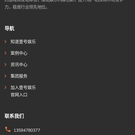
力，稳居行业领先地位。
导航
知道壹号娱乐
案例中心
资讯中心
集团服务
加入壹号娱乐
官网入口
联系我们
13594780377