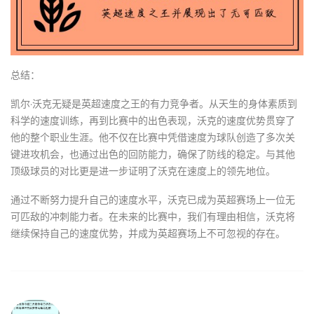
总结：
凯尔·沃克无疑是英超速度之王的有力竞争者。从天生的身体素质到
科学的速度训练，再到比赛中的出色表现，沃克的速度优势贯穿了
他的整个职业生涯。他不仅在比赛中凭借速度为球队创造了多次关
键进攻机会，也通过出色的回防能力，确保了防线的稳定。与其他
顶级球员的对比更是进一步证明了沃克在速度上的领先地位。
通过不断努力提升自己的速度水平，沃克已成为英超赛场上一位无
可匹敌的冲刺能力者。在未来的比赛中，我们有理由相信，沃克将
继续保持自己的速度优势，并成为英超赛场上不可忽视的存在。