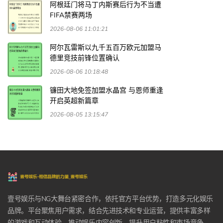
阿根廷门将马丁内斯赛后行为不当遭
FIFA禁赛两场
2026-08-06 11:01:21
阿尔瓦雷斯以九千五百万欧元加盟马
德里竞技前锋位置确认
2026-08-06 10:18:48
镰田大地免签加盟水晶宫 与恩师重逢
开启英超新篇章
2026-08-05 13:15:47
壹号娱乐与NG大舞台紧密合作，依托官方平台优势，打造多元化娱乐
品牌。平台聚焦用户需求，结合先进技术和专业运营，提供丰富多样
的游戏和互动体验，推动娱乐内容创新，提升用户粘性和市场竞争