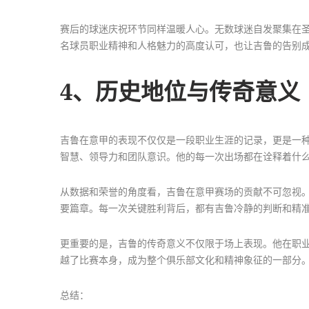
赛后的球迷庆祝环节同样温暖人心。无数球迷自发聚集在
名球员职业精神和人格魅力的高度认可，也让吉鲁的告别
4、历史地位与传奇意义
吉鲁在意甲的表现不仅仅是一段职业生涯的记录，更是一
智慧、领导力和团队意识。他的每一次出场都在诠释着什
从数据和荣誉的角度看，吉鲁在意甲赛场的贡献不可忽视
要篇章。每一次关键胜利背后，都有吉鲁冷静的判断和精
更重要的是，吉鲁的传奇意义不仅限于场上表现。他在职
越了比赛本身，成为整个俱乐部文化和精神象征的一部分
总结：