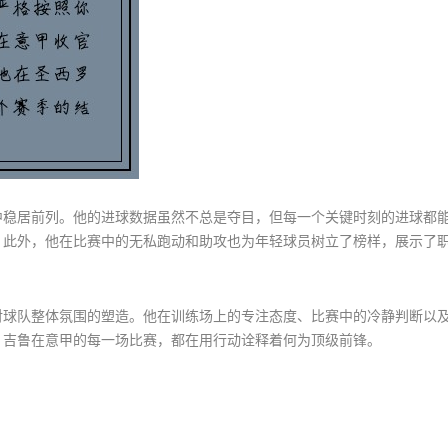
中稳居前列。他的进球数据虽然不总是夺目，但每一个关键时刻的进球都
。此外，他在比赛中的无私跑动和助攻也为年轻球员树立了榜样，展示了
对球队整体氛围的塑造。他在训练场上的专注态度、比赛中的冷静判断以
，吉鲁在意甲的每一场比赛，都在用行动诠释着何为顶级前锋。