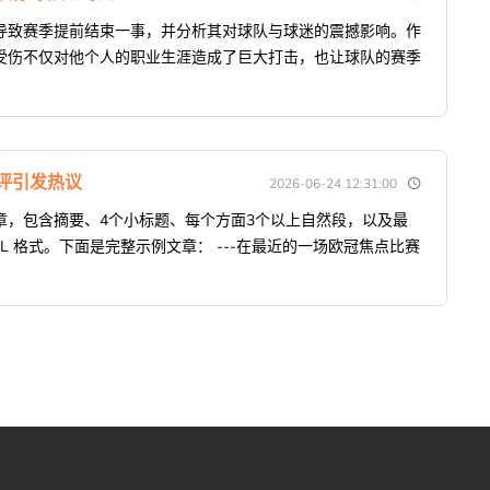
导致赛季提前结束一事，并分析其对球队与球迷的震撼影响。作
受伤不仅对他个人的职业生涯造成了巨大打击，也让球队的赛季
评引发热议
2026-06-24 12:31:00
章，包含摘要、4个小标题、每个方面3个以上自然段，以及最
L 格式。下面是完整示例文章： ---在最近的一场欧冠焦点比赛