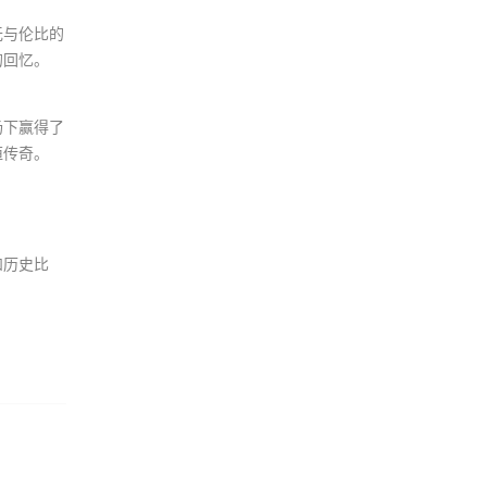
无与伦比的
的回忆。
场下赢得了
恒传奇。
和历史比