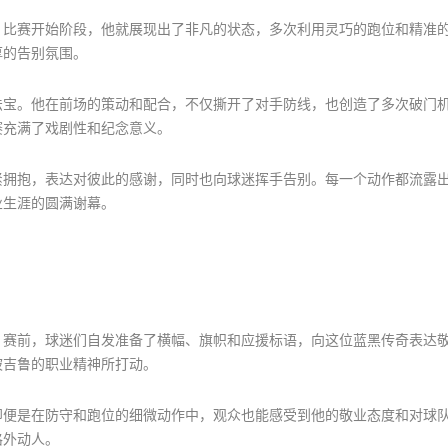
。比赛开始阶段，他就展现出了非凡的状态，多次利用灵巧的跑位和精准
厚的告别氛围。
法宝。他在前场的策动和配合，不仅撕开了对手防线，也创造了多次破门
赛充满了戏剧性和纪念意义。
紧拥抱，表达对彼此的感谢，同时也向球迷挥手告别。每一个动作都流露
业生涯的圆满谢幕。
。赛前，球迷们自发准备了横幅、旗帜和应援标语，向这位蓝黑传奇表达
被吉鲁的职业精神所打动。
即便是在防守和跑位的细微动作中，观众也能感受到他的敬业态度和对球
格外动人。