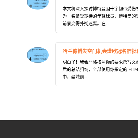
本文将深入探讨博特曼因十字韧带受伤
为一名备受期待的年轻球员，博特曼的
前景变得扑朔迷离。在...
哈兰德错失空门机会遭欧冠名宿批
明白了！我会严格按照你的要求撰写文
后的总结归纳，全部使用你指定的 HTM
中，曼城前...