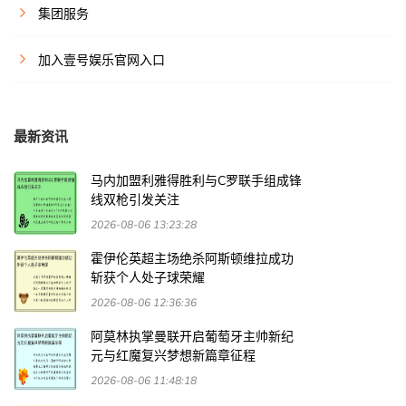
集团服务
加入壹号娱乐官网入口
最新资讯
马内加盟利雅得胜利与C罗联手组成锋
线双枪引发关注
2026-08-06 13:23:28
霍伊伦英超主场绝杀阿斯顿维拉成功
斩获个人处子球荣耀
2026-08-06 12:36:36
阿莫林执掌曼联开启葡萄牙主帅新纪
元与红魔复兴梦想新篇章征程
2026-08-06 11:48:18