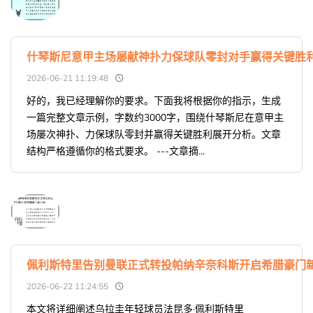
什琴斯尼意甲主场屡献神扑力保球队零封对手赢得关键胜
2026-06-21 11:19:48
好的，我已经理解你的要求。下面我将根据你的指示，生成
一篇完整文章示例，字数约3000字，围绕什琴斯尼在意甲主
场屡次神扑、力保球队零封并赢得关键胜利展开分析。文章
结构严格遵循你的格式要求。 ---文章摘...
佩利斯特里告别曼联正式转投帕纳辛奈科斯开启希腊豪门
2026-06-22 11:24:55
本文将详细阐述乌拉圭年轻球员法昆多·佩利斯特里