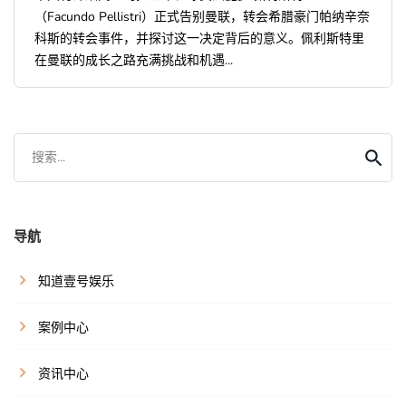
（Facundo Pellistri）正式告别曼联，转会希腊豪门帕纳辛奈
科斯的转会事件，并探讨这一决定背后的意义。佩利斯特里
在曼联的成长之路充满挑战和机遇...
搜索...
导航
知道壹号娱乐
案例中心
资讯中心