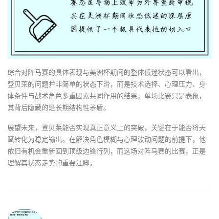
综合对阵马赛的具体表现与美洲杯期间的整体低迷状态可以看出，
登贝莱的问题并非简单的状态下滑，而是技术选择、心理压力、身
体条件与战术角色多重因素共同作用的结果。单场比赛只是表象，
其背后隐藏的是长期结构性矛盾。
展望未来，登贝莱能否实现真正意义上的突破，关键在于能否将天
赋转化为稳定输出。在解决角色模糊与心理波动问题的前提下，他
依旧有机会重新回到顶级边锋行列，而这场对阵马赛的比赛，正是
理解其状态走势的重要注脚。