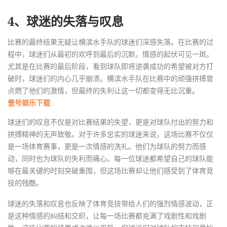
4、球迷的失落与叹息
比赛的最终结果无疑让横滨水手队的球迷们深感失落。在比赛的过
程中，球迷们从最初的欢呼到最后的沉默，情感的起伏可见一斑。
尤其是在比赛的最后阶段，看到球队即将逆袭成功的希望被对方打
破时，球迷们的内心几乎崩溃。横滨水手队在比赛中的顽强拼搏曾
点燃了他们的激情，但最终的失利让这一切都变得无比沉重。
壹号娱乐下载
球迷们的叹息不仅是对比赛结果的失望，更是对球队付出的努力和
拼搏精神的无声致敬。对于许多忠实的球迷来说，这场比赛不仅仅
是一场体育赛事，更是一次情感的洗礼。他们为球队的努力而感
动，同时也为球队的失利而痛心。每一位球迷都希望自己的球队能
够在最关键的时刻突破重围，但这场比赛却让他们感受到了体育竞
技的残酷。
球迷的失落和叹息也反映了体育竞技带给人们的强烈情感波动，正
是这种情感的纠结和交织，让每一场比赛都充满了戏剧性和戏剧