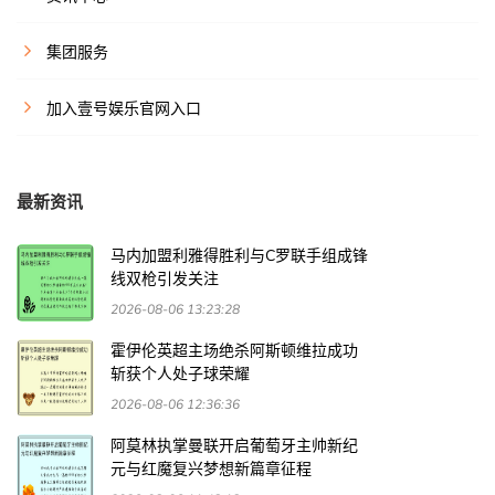
集团服务
加入壹号娱乐官网入口
最新资讯
马内加盟利雅得胜利与C罗联手组成锋
线双枪引发关注
2026-08-06 13:23:28
霍伊伦英超主场绝杀阿斯顿维拉成功
斩获个人处子球荣耀
2026-08-06 12:36:36
阿莫林执掌曼联开启葡萄牙主帅新纪
元与红魔复兴梦想新篇章征程