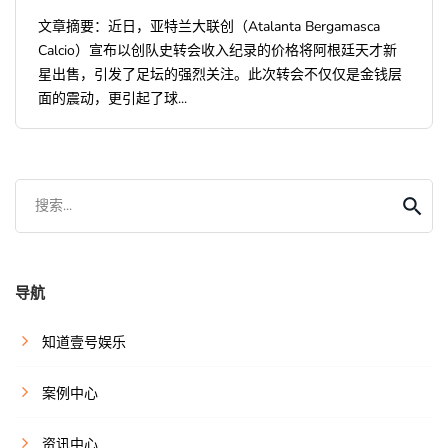
文章摘要：近日，亚特兰大联创（Atalanta Bergamasca
Calcio）宣布以创队史转会收入纪录的价格将阿根廷天才新
星出售，引发了足坛的强烈关注。此次转会不仅仅是金钱层
面的震动，更引起了球...
搜索...
导航
知道壹号娱乐
案例中心
资讯中心