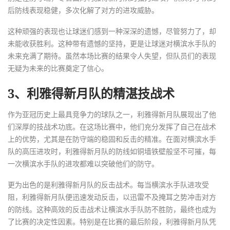
后防线表现稳健，多次化解了对方的进攻威胁。
这种顽强的表现也让球迷们感到一种深深的遗憾，尽管努力了，却
未能收获胜利。这种带有遗憾的坚持，更是让球迷对横滨水手队的
未来充满了期待。虽然本场比赛的结果令人失望，但队员们的表现
无疑为未来的比赛奠定了信心。
3、利雅得新月队的精湛技战术
作为亚冠历史上最具竞争力的球队之一，利雅得新月队展现出了他
们深厚的技战术功底。在这场比赛中，他们充分发挥了自己在战术
上的优势，尤其是在防守端的稳固和反击的精准。在面对横滨水手
队的高压进攻时，利雅得新月队的防线如铜墙铁壁般坚不可摧，每
一次横滨水手队的进攻都难以突破他们的防守。
更为出色的是利雅得新月队的反击战术。每当横滨水手队进攻受
阻，利雅得新月队便迅速发动反击，以迅雷不及掩耳之势冲击对方
的防线。这种高效的反击战术让横滨水手队防不胜防，最终也成为
了比赛的决定性因素。特别是在比赛的最后阶段，利雅得新月队凭