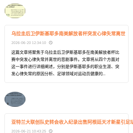
乌拉圭后卫伊斯基耶多南美解放者杯突发心律失常离世
2026-06-20 12:34:10
这篇文章将聚焦于乌拉圭后卫伊斯基耶多在南美解放者杯比
赛中突发心律失常并离世的悲剧事件。文章将从四个方面对
这一事件进行详细阐述，分别是伊斯基耶多的职业生涯、突
发心律失常的原因分析、足球领域对运动员健康的...
亚特兰大联创队史转会收入纪录出售阿根廷天才新星引足
2026-06-21 10:43:25