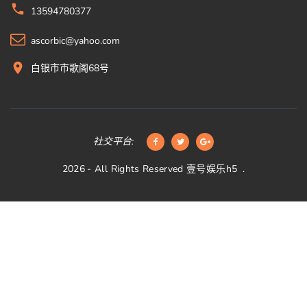
13594780377
ascorbic@yahoo.com
白银市市歌阁68号
社交平台:
2026
- All Rights Reserved
壹号娱乐h5
.