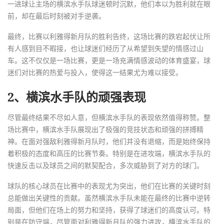
一进球让主场的横滨水手队球迷顿时沉默，他们本以为胜利就在眼
前，却在最后时刻被对手逆袭。
最终，比赛以利雅得新月队的胜利告终，这场比赛的跌宕起伏让所
有人感到目不暇接，也让球迷们经历了从希望到失望的情感过山
车。这不仅仅是一场比赛，更是一场充满情感波动的体育盛宴，球
迷们对比赛的热爱与投入，使得这一结果尤为难以接受。
2、横滨水手队的顽强表现
尽管最终结果不尽如人意，但横滨水手队的表现依然值得称赞。整
场比赛中，横滨水手队展现出了极强的竞技状态和顽强的拼搏精
神。在面对强敌利雅得新月队时，他们并没有退缩，而是始终保持
着积极的态度和高压的比赛节奏。特别是在进攻端，横滨水手队的
快速反击以及球员之间的默契配合，多次威胁到了对方的球门。
球队的核心球员在比赛中的表现尤为突出，他们在比赛的关键时刻
总能做出关键性的贡献。虽然横滨水手队未能在最终的比赛中逆转
局面，但他们在场上的努力和坚持，获得了球迷们的高度认可。特
别是在防守端，尽管面对利雅得新月队的强力进攻，横滨水手队的