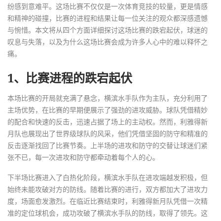
纷感到意难平。这场比赛不仅仅是一次体育竞技的较量，更是情感
和精神的碰撞，比赛的进程和结果让每一位关注的观众都深感遗憾
与惋惜。本文将从四个方面详细探讨这场比赛的跌宕起伏，球迷的
叹息与失落，以及为什么这场比赛会成为许多人心中的难以释怀之
痛。
1、比赛进程的跌宕起伏
本场比赛的开局就充满了悬念，横滨水手队作为主队，充分利用了
主场优势，在比赛的早期便展示了强劲的进攻威胁。球队凭借精妙
的配合和快速的反击，迅速占据了场上的主动权。然而，利雅得新
月队也展现出了世界级球队的风采，他们凭借坚固的防守和精准的
反击逐渐找回了比赛节奏。上半场的进攻和防守的交替让球迷们紧
张不已，每一次进攻和防守都牵动着每个人的心。
下半场比赛进入了白热化阶段，横滨水手队在进攻端越发积极，但
始终未能攻破对方的防线。随着比赛的进行，双方都加大了进攻力
度，场面愈发激烈。在临近比赛结束时，利雅得新月队凭借一次精
准的定位球机会，成功攻破了横滨水手队的防线，取得了领先。这