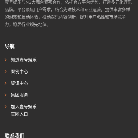
壹号娱乐与NG大舞台紧密合作，依托官方平台优势，打造多元化娱乐
品牌。平台聚焦用户需求，结合先进技术和专业运营，提供丰富多样
的游戏和互动体验，推动娱乐内容创新，提升用户粘性和市场竞争
力，稳居行业领先地位。
导航
知道壹号娱乐
案例中心
资讯中心
集团服务
加入壹号娱乐
官网入口
联系我们