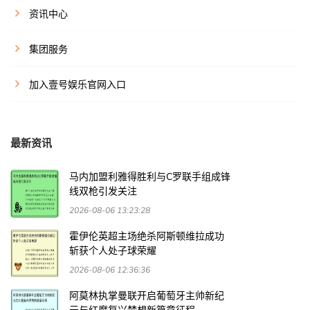
资讯中心
集团服务
加入壹号娱乐官网入口
最新资讯
马内加盟利雅得胜利与C罗联手组成锋
线双枪引发关注
2026-08-06 13:23:28
霍伊伦英超主场绝杀阿斯顿维拉成功
斩获个人处子球荣耀
2026-08-06 12:36:36
阿莫林执掌曼联开启葡萄牙主帅新纪