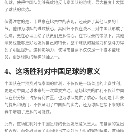
传球，使得中国队能够高效地反击泰国队的防线，最大程度上发挥
了球队的优势。
值得注意的是，韦世豪在比赛中的表现，还鼓舞了其他队员的士
气。他作为球队的进攻核心，其回归不仅在战术上对中国队形成了
促进，更在心理上给了队员们更多信心。在韦世豪的带领下，其他
球员也能够更好地发挥自己的特长，整个球队的凝聚力和战斗力得
到了明显提升。这种影响力，使得韦世豪不仅仅是一个技术型球
员，更是球队的精神领袖之一。
4、这场胜利对中国足球的意义
中国队在世预赛对阵泰国的胜利，不仅仅是一场普通的比赛胜利，
更是对中国足球未来的一次重要推动。这场比赛的胜利不仅让中国
队在积分榜上占据有利位置，也为球队提供了信心。特别是韦世豪
的复出和破门，不仅证明了中国队的实力，还为球队在接下来的比
赛中增加了更多的可能性。
此外，这场胜利对于中国足球的长远发展意义重大。韦世豪的复出
和表现，向外界展示了中国球员在面对压力时的坚韧精神。这种精