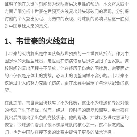
证明了他在关键时刻能够为球队提供决定性的帮助。本文将从四个
方面详细分析韦世豪在世预赛火线复出并头球破门的表现，分别探
讨他的个人复出历程、比赛中的表现、对球队的影响以及这一胜利
对中国足球未来的意义。
1、韦世豪的火线复出
韦世豪的火线复出是中国队备战世预赛的一个重要转折点。作为中
国足球的天赋型球员，韦世豪在伤病恢复后迅速回归了国家队。这
段时间的复出历程并不简单，他在经历了伤病的困扰后，需要面对
的不仅仅是身体上的挑战，心理上的调整同样不容小觑。韦世豪不
仅通过个人的努力克服了伤病，更在比赛中展示了与球队配合的默
契。
在此之前，韦世豪因伤缺席了不少比赛，这让不少球迷和专家对他
的状态产生了担忧。然而，经过一段时间的康复和调整，韦世豪在
复出后展现出了出色的竞技状态。他的跑动、控球以及进攻意识的
恢复，令球迷们看到了他不愧是球队的核心之一。这种状态的回
归，也为中国队在接下来的比赛中提供了更多的战术选择。