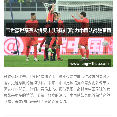
通过这场比赛，我们也看到了韦世豪不仅是中国队进攻端的关键人
物，更是球队的精神领袖。未来，中国足球的复兴需要更多像韦世
豪这样的球员，他们在赛场上的拼搏与表现，必将为中国足球的发
展带来更多的希望。随着世预赛的深入，中国队如果能够保持这种
状态，未来的比赛无疑会更加充满看点。