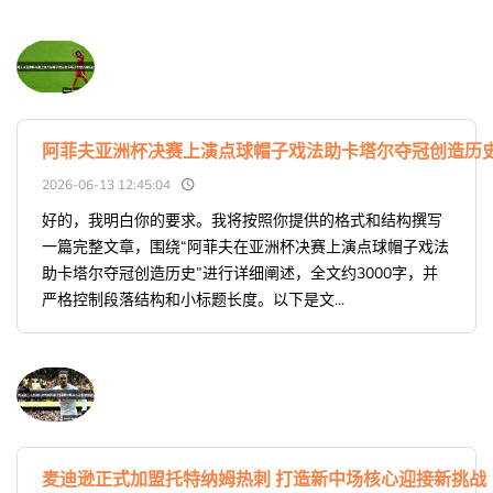
阿菲夫亚洲杯决赛上演点球帽子戏法助卡塔尔夺冠创造历
2026-06-13 12:45:04
好的，我明白你的要求。我将按照你提供的格式和结构撰写
一篇完整文章，围绕“阿菲夫在亚洲杯决赛上演点球帽子戏法
助卡塔尔夺冠创造历史”进行详细阐述，全文约3000字，并
严格控制段落结构和小标题长度。以下是文...
麦迪逊正式加盟托特纳姆热刺 打造新中场核心迎接新挑战