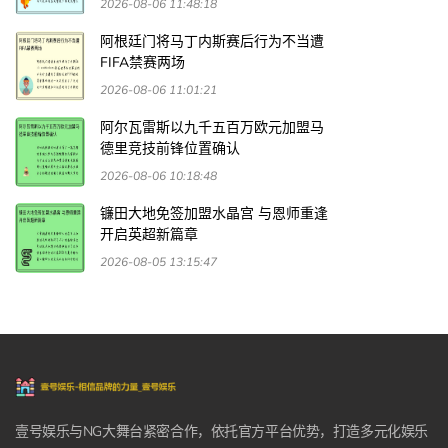
2026-08-06 11:48:18
阿根廷门将马丁内斯赛后行为不当遭
FIFA禁赛两场
2026-08-06 11:01:21
阿尔瓦雷斯以九千五百万欧元加盟马
德里竞技前锋位置确认
2026-08-06 10:18:48
镰田大地免签加盟水晶宫 与恩师重逢
开启英超新篇章
2026-08-05 13:15:47
壹号娱乐与NG大舞台紧密合作，依托官方平台优势，打造多元化娱乐