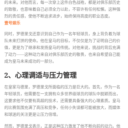
的未来。对他而言，每一次穿上这件白色战袍，都是对俱乐部历史
的致敬，也意味着自己必须全力以赴，不容许有任何松懈。这种强
烈的责任感，使他不断追求进步，始终保持高度的职业态度。
壹号娱乐
同时，罗德里戈还意识到自己作为一名年轻球员，身上背负着为球
队未来打拼的使命。他在皇马的目标，不仅仅是为了证明自己的价
值，更是为了继承和发扬皇马的传统。对他来说，挑战的背后充满
了动力——这种动力来自对俱乐部历史的敬畏，也来自希望自己能
成为皇马未来成功的一部分。
2、心理调适与压力管理
在皇家马德里，罗德里戈所面临的压力是巨大的。首先，作为一名
年轻球员，他需要在一支拥有众多世界级球员的球队中脱颖而出，
这要求他不仅要有高超的技术，还需要具备强大的心理素质。皇马
的比赛氛围充满了高压和竞争，任何小失误都可能被放大，而媒体
和球迷的关注更是让压力倍增。
然而，罗德里戈表示，正是这种压力激发了他不断向前的动力。他