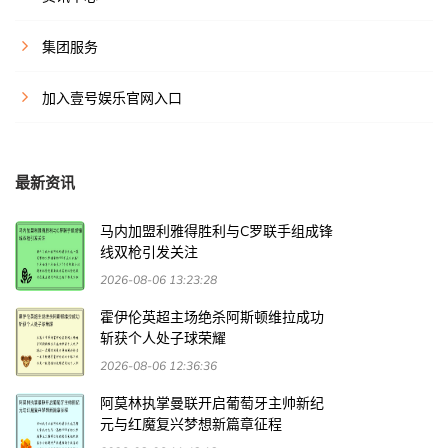
集团服务
加入壹号娱乐官网入口
最新资讯
马内加盟利雅得胜利与C罗联手组成锋
线双枪引发关注
2026-08-06 13:23:28
霍伊伦英超主场绝杀阿斯顿维拉成功
斩获个人处子球荣耀
2026-08-06 12:36:36
阿莫林执掌曼联开启葡萄牙主帅新纪
元与红魔复兴梦想新篇章征程