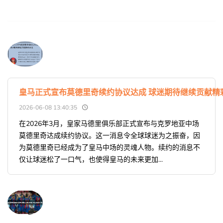
皇马正式宣布莫德里奇续约协议达成 球迷期待继续贡献精
2026-06-08 13:40:35
在2026年3月，皇家马德里俱乐部正式宣布与克罗地亚中场
莫德里奇达成续约协议。这一消息令全球球迷为之振奋，因
为莫德里奇已经成为了皇马中场的灵魂人物。续约的消息不
仅让球迷松了一口气，也使得皇马的未来更加...