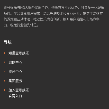
壹号娱乐与NG大舞台紧密合作，依托官方平台优势，打造多元化娱乐
品牌。平台聚焦用户需求，结合先进技术和专业运营，提供丰富多样
的游戏和互动体验，推动娱乐内容创新，提升用户粘性和市场竞争
力，稳居行业领先地位。
导航
知道壹号娱乐
案例中心
资讯中心
集团服务
加入壹号娱乐
官网入口