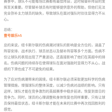
赛季中，球队不可能每场比赛都有最佳阵容，这时候替补阵容的发
挥至关重要。尽管替补球员有时能够提供意外的帮助，但他们无法
完全弥补主力球员的缺失，导致球队在面对强队时往往显得力不从
心。
总结：
壹号娱乐h5
总的来说，纽卡斯尔联的伤病潮对球队的影响是全方位的，涵盖了
阵容安排、战术执行、球员状态以及替补阵容等多个方面。伤病不
仅让球队的表现出现了严重波动，还直接影响了他们在英超中的排
名。伤病问题的持续存在使得球队在面对强敌时显得力不从心，战
绩的下滑也成了不可避免的结果。
为了应对伤病潮带来的困境，纽卡斯尔联必须采取更加科学的伤病
管理措施，增强球队的整体深度，以减少伤病对战绩的影响。只有
这样，球队才能在竞争激烈的英超赛季中稳步前进，恢复到昔日的
竞争力。同时，球员的心理调整和身体恢复也同样重要，只有让球
员保持最佳状态，纽卡斯尔联才能在未来的比赛中再次找回胜利的
感觉。