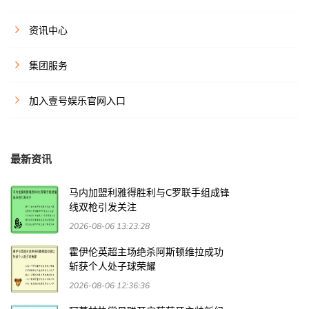
资讯中心
集团服务
加入壹号娱乐官网入口
最新资讯
马内加盟利雅得胜利与C罗联手组成锋
线双枪引发关注
2026-08-06 13:23:28
霍伊伦英超主场绝杀阿斯顿维拉成功
斩获个人处子球荣耀
2026-08-06 12:36:36