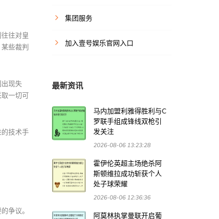
集团服务
判往往对皇
加入壹号娱乐官网入口
，某些裁判
刻出现失
最新资讯
采取一切可
马内加盟利雅得胜利与C
罗联手组成锋线双枪引
发关注
进的技术手
2026-08-06 13:23:28
霍伊伦英超主场绝杀阿
斯顿维拉成功斩获个人
处子球荣耀
2026-08-06 12:36:36
要的争议。
阿莫林执掌曼联开启葡