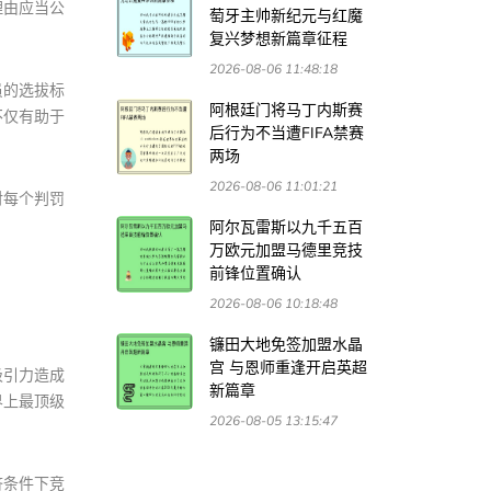
理由应当公
萄牙主帅新纪元与红魔
复兴梦想新篇章征程
2026-08-06 11:48:18
员的选拔标
阿根廷门将马丁内斯赛
不仅有助于
后行为不当遭FIFA禁赛
两场
2026-08-06 11:01:21
对每个判罚
阿尔瓦雷斯以九千五百
万欧元加盟马德里竞技
前锋位置确认
2026-08-06 10:18:48
镰田大地免签加盟水晶
宫 与恩师重逢开启英超
吸引力造成
新篇章
界上最顶级
2026-08-05 13:15:47
济条件下竞