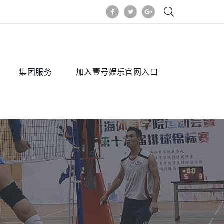
集团服务
加入壹号娱乐官网入口