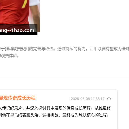
力于推动联赛规则的完善与改进。通过持续的努力，西甲联赛有望成为全
的观赛体验。
展现传奇成长历程
2026-06-08 11:38:17
人传记纪录片，并深入探讨其中展现的传奇成长历程。从维尼修
到他在皇马的崭露头角、迎接挑战、最终成为球队核心的过程，