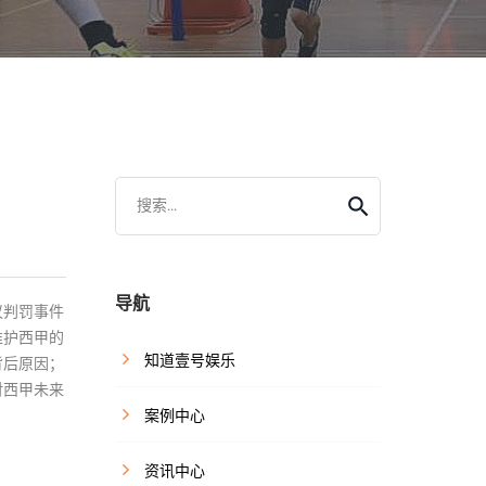
搜索...
导航
议判罚事件
维护西甲的
知道壹号娱乐
背后原因；
对西甲未来
案例中心
资讯中心