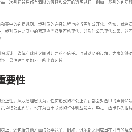
让每一次判罚背后都有清晰的解释和公开的透明过程。例如，裁判的判罚
前和赛中的判罚规则、裁判员的选择过程也应当更加公开化。例如，裁判
外，裁判员在比赛中的表现应当接受严格评估，并及时公示评估结果，这
力。
消除球迷、媒体和球队之间对判罚的不信任。通过透明的过程，大家能够
质疑，最终达到更加公正的比赛环境。
重要性
的公正性。球队管理层认为，任何形式的不公正判罚都会对西甲的声誉和
自己争取公正判罚，也在为西甲联赛的整体利益发声。毕竟，西甲作为世
判罚上，还包括其他方面的公平竞争。例如，俱乐部之间应当在同等的经