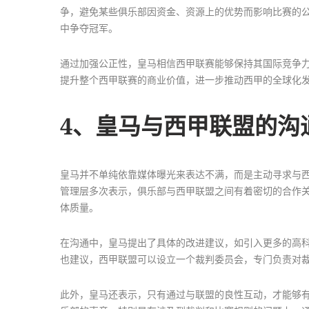
争，避免某些俱乐部因资金、资源上的优势而影响比赛的
中争夺冠军。
通过加强公正性，皇马相信西甲联赛能够保持其国际竞争
提升整个西甲联赛的商业价值，进一步推动西甲的全球化
4、皇马与西甲联盟的沟
皇马并不单纯依靠媒体曝光来表达不满，而是主动寻求与
管理层多次表示，俱乐部与西甲联盟之间有着密切的合作
体质量。
在沟通中，皇马提出了具体的改进建议，如引入更多的高科
也建议，西甲联盟可以设立一个裁判委员会，专门负责对
此外，皇马还表示，只有通过与联盟的良性互动，才能够