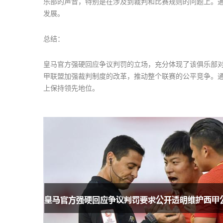
乐部的声音，特别是在涉及到裁判和比赛规则的问题上。
发展。
总结：
皇马官方强硬回应争议判罚的立场，充分体现了该俱乐部
甲联盟加强裁判制度的改革，推动整个联赛的公平竞争。
上保持领先地位。