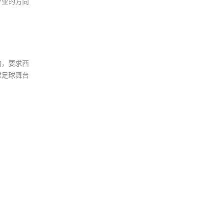
专业的方向
动，要求西
球足球舞台