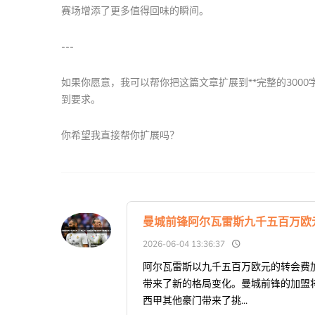
赛场增添了更多值得回味的瞬间。
---
如果你愿意，我可以帮你把这篇文章扩展到**完整的300
到要求。
你希望我直接帮你扩展吗？
曼城前锋阿尔瓦雷斯九千五百万欧
2026-06-04 13:36:37
阿尔瓦雷斯以九千五百万欧元的转会费
带来了新的格局变化。曼城前锋的加盟
西甲其他豪门带来了挑...