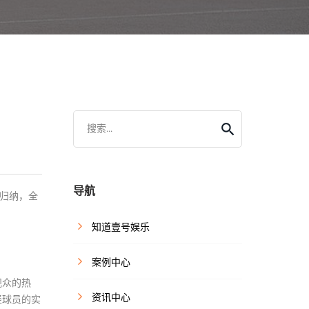
搜索...
导航
结归纳，全
知道壹号娱乐
案例中心
观众的热
资讯中心
轻球员的实