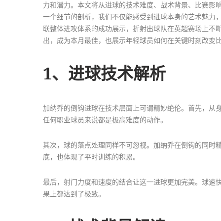
力和潜力。本文将从进球的技术难度、战术背景、比赛影
一个细节的剖析，我们不仅能感受到进球本身的艺术魅力
联整体进攻体系的成功展示，折射出球队在英超赛场上不
出，成为本月最佳，也展示年轻球员如何在关键时刻改变
1、进球技术解析
加纳乔的倒钩进球在技术层面上可谓精妙绝伦。首先，从
任何职业球员来说都是极高难度的动作。
其次，球的落点处理同样不可忽视。加纳乔在倒钩的同时
底，也体现了平时训练的积累。
最后，射门力度和速度的结合让这一进球更加完美。球速
果上都达到了极致。