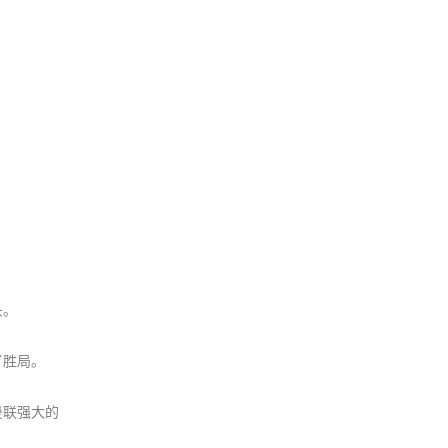
头。
了胜局。
曼联强大的