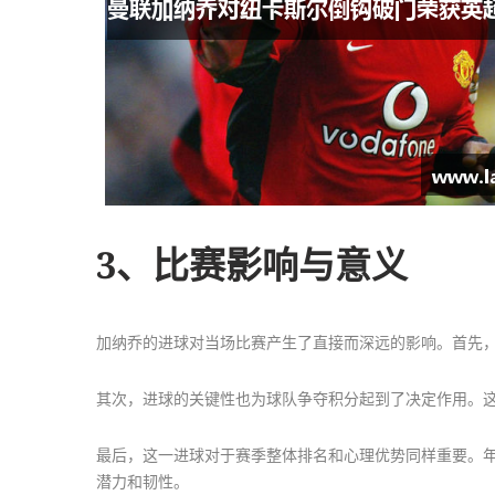
3、比赛影响与意义
加纳乔的进球对当场比赛产生了直接而深远的影响。首先
其次，进球的关键性也为球队争夺积分起到了决定作用。
最后，这一进球对于赛季整体排名和心理优势同样重要。
潜力和韧性。