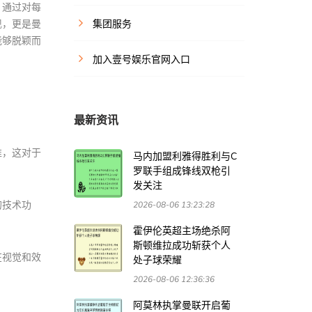
。通过对每
现，更是曼
集团服务
能够脱颖而
加入壹号娱乐官网入口
最新资讯
准，这对于
马内加盟利雅得胜利与C
罗联手组成锋线双枪引
发关注
的技术功
2026-08-06 13:23:28
霍伊伦英超主场绝杀阿
斯顿维拉成功斩获个人
在视觉和效
处子球荣耀
2026-08-06 12:36:36
阿莫林执掌曼联开启葡