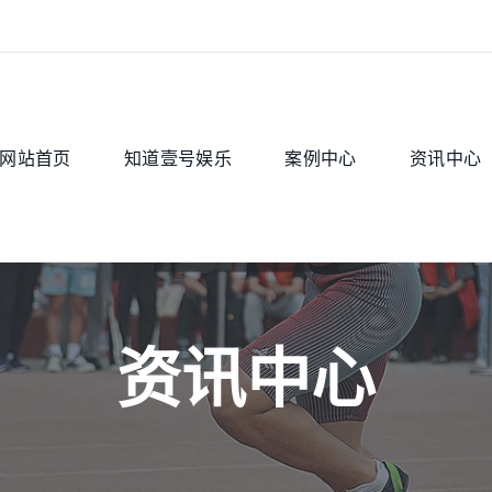
网站首页
知道壹号娱乐
案例中心
资讯中心
资讯中心