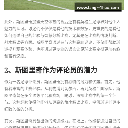
此外，斯图里奇加盟天空体育的背后还有着英格兰足球界对他个人
魅力的认可。球迷们不仅仅是看他的技术和数据，更重要的是看他
如何通过自己的经验与智慧分析比赛，尤其是在比赛的情境判断、
战术解读等方面。斯图里奇通过参与这种高端评论，不仅能帮助球
迷提升观赛体验，也能通过更专业的语言让足球比赛变得更加有趣
和富有深度。
2、斯图里奇作为评论员的潜力
作为一名足球评论员，斯图里奇拥有独特的潜力和优势。首先，他
有着丰富的比赛经验。从利物浦到切尔西，再到英格兰国家队，斯
图里奇曾在多个顶级平台和赛场上踢球，深知比赛中的每一个细
节。这种经验使得他能够从更高的角度解读比赛，提供球迷们更多
细致入微的分析。
其次，斯图里奇具备出色的沟通能力。在场上，他能够通过自己的
动作和眼神与队友进行默契配合，这种精确的表达能力同样适用于