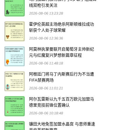
线双枪引发关注
2026-08-06 13:23:28
霍伊伦英超主场绝杀阿斯顿维拉成功
斩获个人处子球荣耀
2026-08-06 12:36:36
阿莫林执掌曼联开启葡萄牙主帅新纪
元与红魔复兴梦想新篇章征程
2026-08-06 11:48:18
阿根廷门将马丁内斯赛后行为不当遭
FIFA禁赛两场
2026-08-06 11:01:21
阿尔瓦雷斯以九千五百万欧元加盟马
德里竞技前锋位置确认
2026-08-06 10:18:48
镰田大地免签加盟水晶宫 与恩师重逢