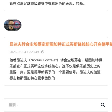
管在欧洲足球顶级联赛中有着出色的表现，拉基...
昂达夫转会尘埃落定斯图加特正式买断锋线核心开启德甲
2026-06-04 12:28:49
随着昂达夫（Nicolas González）转会尘埃落定，斯图加特俱
乐部宣布正式买断这位锋线核心，这不仅是俱乐部历史上的
重要一刻，更是德甲新赛季的一个重要信号。昂达夫的加盟
标志着斯图加特在竞争激烈的...
搜索...