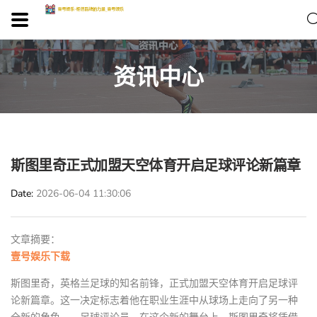
资讯中心
斯图里奇正式加盟天空体育开启足球评论新篇章
Date
2026-06-04 11:30:06
文章摘要：
壹号娱乐下载
斯图里奇，英格兰足球的知名前锋，正式加盟天空体育开启足球评
论新篇章。这一决定标志着他在职业生涯中从球场上走向了另一种