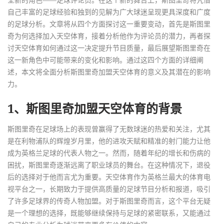
全新的角色——足球评论员。在这个新的舞台上，斯图里奇将凭借
自己丰富的足球经验和独到的见解为广大球迷呈现更具深度和广度
的足球分析。文章将从四个方面探讨这一重要变动，首先是斯图里
奇为何选择加入天空体育，接着分析他作为评论员的潜力，再者探
讨天空体育如何通过这一决定提升节目质量，最后展望斯图里奇在
这一新角色中可能带来的变化和影响。通过这四个方面的详细阐
述，本文将全面分析斯图里奇加盟天空体育的意义及其潜在的影响
力。
1、斯图里奇加盟天空体育的背景
斯图里奇在足球场上的表现曾赢得了无数球迷的热爱和关注，尤其
是在利物浦队的辉煌岁月里，他的进攻天赋和精准的射门能力让他
成为英格兰足球的代表人物之一。然而，随着年纪的增长和伤病的
困扰，斯图里奇逐渐远离了职业球员的舞台。在这种情况下，退役
后的选择对于他而言尤为重要。天空体育作为英格兰最大的体育电
视平台之一，长期致力于提供高质量的足球节目分析和报道，吸引
了许多足球界的传奇人物加盟。对于斯图里奇而言，这个平台无疑
是一个理想的选择，既能够继续保持与足球的紧密联系，又能通过