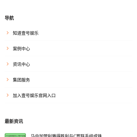
导航
知道壹号娱乐
案例中心
资讯中心
集团服务
加入壹号娱乐官网入口
最新资讯
马内加盟利雅得胜利与C罗联手组成锋