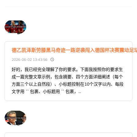
德乙凯泽斯劳滕黑马奇迹一路逆袭闯入德国杯决赛震动足
2026-06-02 13:43:56
好的，我已经完全理解了你的要求。下面我按照你的要求生
成一篇完整文章示例，包含摘要、四个方面详细阐述（每个
方面三个以上自然段）、小标题控制在10个汉字以内、每段
文字用 `` 包裹、小标题用 `` 包裹，...