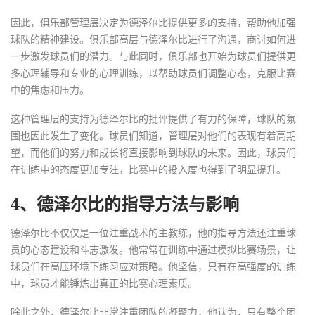
因此，俱乐部管理层决定为德泽尔比提供更多的支持，帮助他加强
球队的精神建设。俱乐部高层与德泽尔比进行了沟通，商讨如何进
一步激发球员们的潜力。与此同时，俱乐部也开始为球员们提供更
多心理辅导和专业的心理训练，以帮助球员们调整心态，克服比赛
中的焦虑和压力。
这种管理层的支持为德泽尔比的批评提供了有力的保障，球队的氛
围也因此发生了变化。球员们知道，管理层对他们的表现有着高期
望，而他们的努力和成长将直接影响到球队的未来。因此，球员们
在训练中的态度更加专注，比赛中的投入度也得到了明显提升。
4、德泽尔比的指导方法与影响
德泽尔比不仅仅是一位注重战术的主教练，他的指导方法还注重球
员的心态建设和斗志激发。他常常在训练中通过模拟比赛场景，让
球员们在高压环境下练习应对策略。他坚信，只有在高强度的训练
中，球员才能锤炼出真正的比赛心理素质。
除此之外，德泽尔比非常注重团队的凝聚力，他认为，只有整个团