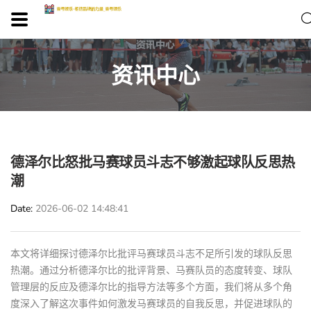
资讯中心
德泽尔比怒批马赛球员斗志不够激起球队反思热
潮
Date
2026-06-02 14:48:41
本文将详细探讨德泽尔比批评马赛球员斗志不足所引发的球队反思
热潮。通过分析德泽尔比的批评背景、马赛队员的态度转变、球队
管理层的反应及德泽尔比的指导方法等多个方面，我们将从多个角
度深入了解这次事件如何激发马赛球员的自我反思，并促进球队的