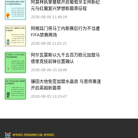
阿莫林执掌曼联开启葡萄牙主帅新纪
元与红魔复兴梦想新篇章征程
2026-08-06 11:48:18
阿根廷门将马丁内斯赛后行为不当遭
FIFA禁赛两场
2026-08-06 11:01:21
阿尔瓦雷斯以九千五百万欧元加盟马
德里竞技前锋位置确认
2026-08-06 10:18:48
镰田大地免签加盟水晶宫 与恩师重逢
开启英超新篇章
2026-08-05 13:15:47