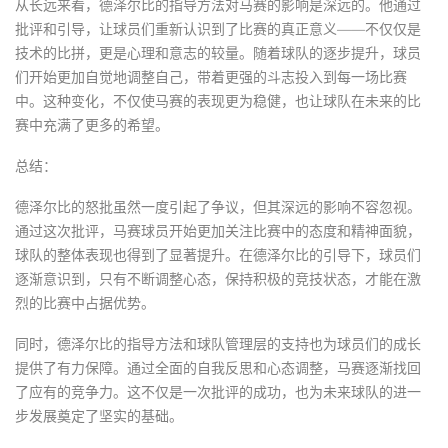
从长远来看，德泽尔比的指导方法对马赛的影响是深远的。他通过
批评和引导，让球员们重新认识到了比赛的真正意义——不仅仅是
技术的比拼，更是心理和意志的较量。随着球队的逐步提升，球员
们开始更加自觉地调整自己，带着更强的斗志投入到每一场比赛
中。这种变化，不仅使马赛的表现更为稳健，也让球队在未来的比
赛中充满了更多的希望。
总结：
德泽尔比的怒批虽然一度引起了争议，但其深远的影响不容忽视。
通过这次批评，马赛球员开始更加关注比赛中的态度和精神面貌，
球队的整体表现也得到了显著提升。在德泽尔比的引导下，球员们
逐渐意识到，只有不断调整心态，保持积极的竞技状态，才能在激
烈的比赛中占据优势。
同时，德泽尔比的指导方法和球队管理层的支持也为球员们的成长
提供了有力保障。通过全面的自我反思和心态调整，马赛逐渐找回
了应有的竞争力。这不仅是一次批评的成功，也为未来球队的进一
步发展奠定了坚实的基础。